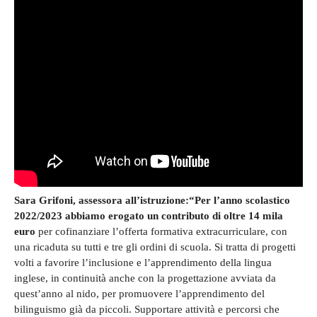
Sara Grifoni, assessora all’istruzione:“Per l’anno scolastico
2022/2023 abbiamo erogato un contributo di oltre 14 mila
euro
per cofinanziare l’offerta formativa extracurriculare, con
una ricaduta su tutti e tre gli ordini di scuola. Si tratta di progetti
volti a favorire l’inclusione e l’apprendimento della lingua
inglese, in continuità anche con la progettazione avviata da
quest’anno al nido, per promuovere l’apprendimento del
bilinguismo già da piccoli. Supportare attività e percorsi che