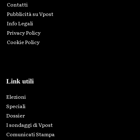
Contatti
Pubblicità su Vpost
Info Legali
Privacy Policy
Cookie Policy
Html code here! Replace this with any non empty raw html
code and that's it.
Link utili
Elezioni
Speciali
Dossier
I sondaggi di Vpost
Comunicati Stampa