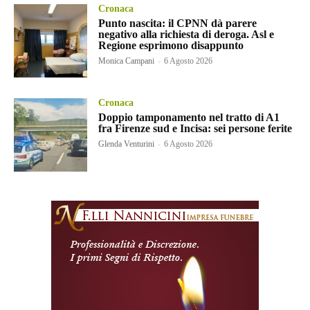
Cronaca
Punto nascita: il CPNN dà parere
negativo alla richiesta di deroga. Asl e
Regione esprimono disappunto
Monica Campani
-
6 Agosto 2026
Cronaca
Doppio tamponamento nel tratto di A1
fra Firenze sud e Incisa: sei persone ferite
Glenda Venturini
-
6 Agosto 2026