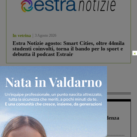
In vetrina
3 Agosto 2026
Estra Notizie agosto: Smart Cities, oltre 44mila
studenti coinvolti, torna il bando per lo sport e
×
debutta il podcast Estrair
Più lette
Figline Incisa Valdarno
1 Agosto 2026
Piscina di Figline finanziata oltre la scadenza
Pnrr, il gruppo di Fratelli d’Italia: “Un
ringraziamento al Governo”