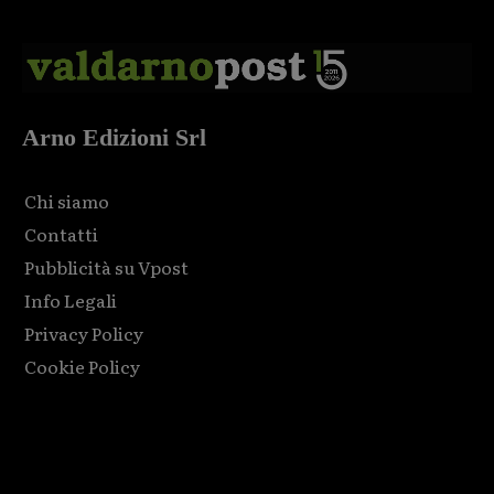
Arno Edizioni Srl
Chi siamo
Contatti
Pubblicità su Vpost
Info Legali
Privacy Policy
Cookie Policy
Html code here! Replace this with any non empty raw html
code and that's it.