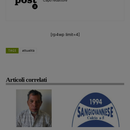
Capo redattore
[rp4wp limit=4]
TAGS
attualità
Articoli correlati