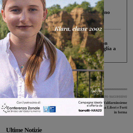
Cronaca
4 Agosto 2026
Un anno fa la strage in A1 in cui morirono
Gianni, Giulia e Franco. Lo schianto, il
processo, lo stop ai sorpassi fra tir....
Cronaca
3 Agosto 2026
Scomparso da una struttura di Castiglion
Fiorentino l’uomo che aveva ucciso la figlia a
Levane nel 2020
Articolo precedente
Articolo successivo
Primarie PD, la segreteria di
La Unomaglia Valdarninsieme
Montevarchi: “Bellissimo esercizio di
battuta in casa da una Liberi e Forti
democrazia”
in forma
Ultime Notizie