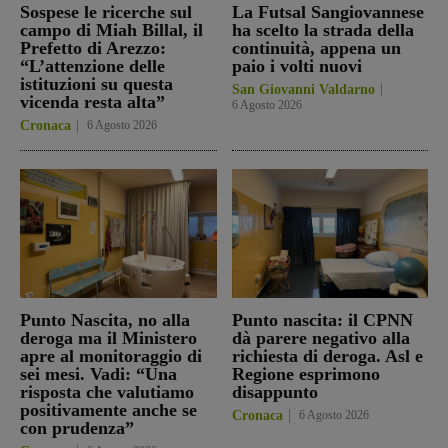
Sospese le ricerche sul
La Futsal Sangiovannese
campo di Miah Billal, il
ha scelto la strada della
Prefetto di Arezzo:
continuità, appena un
“L’attenzione delle
paio i volti nuovi
istituzioni su questa
San Giovanni Valdarno
vicenda resta alta”
6 Agosto 2026
Cronaca
6 Agosto 2026
Punto Nascita, no alla
Punto nascita: il CPNN
deroga ma il Ministero
dà parere negativo alla
apre al monitoraggio di
richiesta di deroga. Asl e
sei mesi. Vadi: “Una
Regione esprimono
risposta che valutiamo
disappunto
positivamente anche se
Cronaca
6 Agosto 2026
con prudenza”