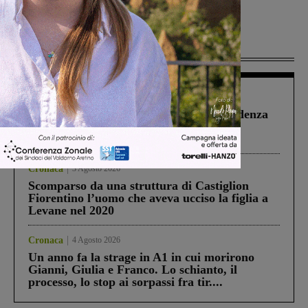
Più lette
Figline Incisa Valdarno
1 Agosto 2026
Piscina di Figline finanziata oltre la scadenza
Pnrr, il gruppo di Fratelli d’Italia: “Un
ringraziamento al Governo”
Cronaca
3 Agosto 2026
Scomparso da una struttura di Castiglion
Fiorentino l’uomo che aveva ucciso la figlia a
Levane nel 2020
Cronaca
4 Agosto 2026
Un anno fa la strage in A1 in cui morirono
Gianni, Giulia e Franco. Lo schianto, il
processo, lo stop ai sorpassi fra tir....