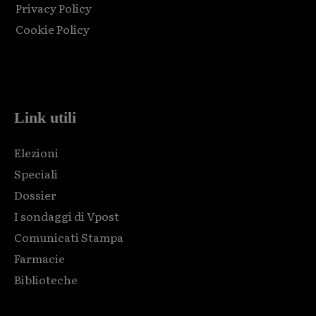
Privacy Policy
Cookie Policy
Html code here! Replace this with any non empty raw html
code and that's it.
Link utili
Elezioni
Speciali
Dossier
I sondaggi di Vpost
Comunicati Stampa
Farmacie
Biblioteche