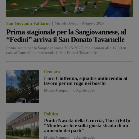
San Giovanni Valdarno
Michele Bossini
-
8 Agosto 2026
Prima stagionale per la Sangiovannese, al
“Fedini” arriva il San Donato Tavarnelle
Prima uscita per la Sangiovannese 2026-2027, che domani alle 17,30 in
casa affronterà in amichevole il San Donati Tavarnelle,...
Cronaca
Loro Ciuffenna, squadre antincendio al
lavoro per un rogo nei boschi
Monica Campani
-
8 Agosto 2026
Politica
Punto Nascita della Gruccia, Tucci (FdI):
“Montevarchi è sulla giusta strada di un
aumento dei parti”
Monica Campani
-
8 Agosto 2026