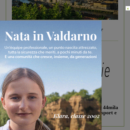
×
In vetrina
6 Agosto 2026
Gita di famiglia a Firenze: 5 idee per far
divertire i tuoi figli
In vetrina
3 Agosto 2026
Estra Notizie agosto: Smart Cities, oltre 44mila
studenti coinvolti, torna il bando per lo sport e
debutta il podcast Estrair