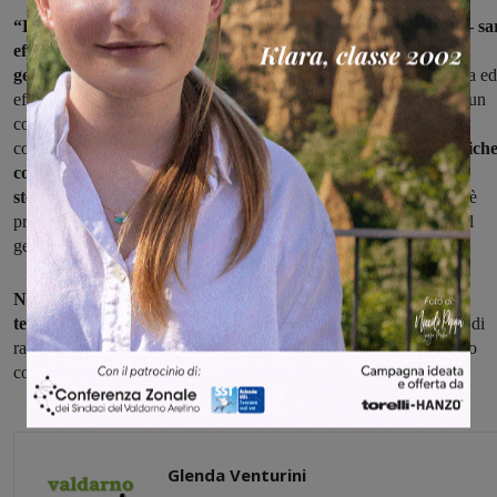
“La sostituzione dei cassonetti – spiega ancora Posfortunato – sa
effettuata da Sei Toscana e rientra negli obblighi dello stesso
gestore
di fornire attrezzature e servizi che garantiscano la corretta ed
efficiente raccolta e smaltimento dei rifiuti solidi urbani, senza alcun
costo aggiuntivo per il Comune e quindi per i cittadini. L’iter sarà
completato nell’arco di alcuni mesi,
iniziando dalle zone periferich
confinanti con il Comune di San Giovanni dove è presente la
stessa tipologia di cassonetti.
Il completamento delle operazioni è
previsto al massimo entro giugno come da indicazioni ricevute dal
gestore”.
Nello stesso tempo, ha concluso l’assessore, “verrà portata a
termine anche la riorganizzazione del servizio
delle postazioni di
raccolta nelle zone periferiche, con bidoni di prossimità ad accesso
controllato”.
Glenda Venturini