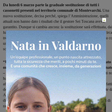
Da lunedì 6 marzo parte la graduale sostituzione di tutti i
cassonetti presenti nel territorio comunale di Montevarchi.
Una
nuova sostituzione, decisa perché, spiega l’Amministrazione, quelli
×
attuali non hanno dato i risultati che il gestore Sei Toscana aveva
garantito. Dunque si cambia ancora: la sostituzione sarà effettuata, da
lunedì al venerdì, da Sei Toscana con una nuova installazione di circ
tre o quattro postazioni al giorno. L’utenza della zona sarà avvisata c
un cartello messo il giorno prima sulle postazioni interessate dalla
sostituzione.
“Una necessità che la nostra Amministrazione aveva evidenziato
ormai da alcuni anni – afferma l’Assessore Lorenzo Posfortunat
–
e che si era resa necessaria perché l’attuale tipologia di cassonetti n
ha dato i risultati a suo tempo assicurati dal gestore in termini di
affidabilità, robustezza, praticità. Possiamo invece ritenerci soddisfatti
dei risultati espressi dal consuntivo anno 2021, forniti recentemente d
Ato Toscana Sud, in quanto il segnale per Montevarchi è di una
diminuzione dei costi a fronte di un miglioramento dei quantitativi di
raccolta differenziata”.