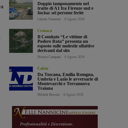
Doppio tamponamento nel
rà
tratto di A1 fra Firenze sud e
Incisa: sei persone ferite
Glenda Venturini
-
6 Agosto 2026
Cronaca
Il Comitato “Le vittime di
e
Podere Rota” presenta un
esposto sulle molestie olfattive
derivanti dal sito
Monica Campani
-
6 Agosto 2026
Calcio
Da Toscana, Emilia Romgna,
Umbria e Lazio le avversarie di
Montevarchi e Terranuova
Traiana
Michele Bossini
-
6 Agosto 2026