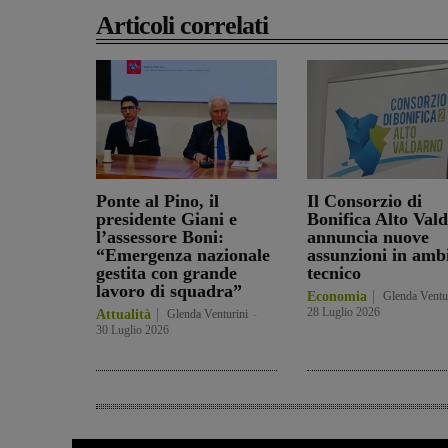
Articoli correlati
Ponte al Pino, il
Il Consorzio di
presidente Giani e
Bonifica Alto Val
l’assessore Boni:
annuncia nuove
“Emergenza nazionale
assunzioni in amb
gestita con grande
tecnico
lavoro di squadra”
Economia
Glenda Ventu
28 Luglio 2026
Attualità
Glenda Venturini
-
30 Luglio 2026