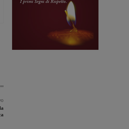
vo
da
ca