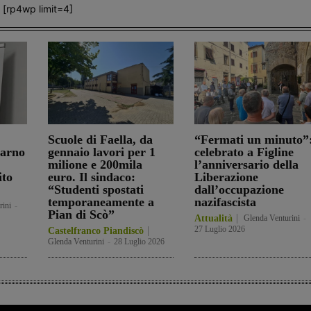
[rp4wp limit=4]
Scuole di Faella, da
“Fermati un minuto”
darno
gennaio lavori per 1
celebrato a Figline
milione e 200mila
l’anniversario della
ito
euro. Il sindaco:
Liberazione
“Studenti spostati
dall’occupazione
temporaneamente a
nazifascista
rini
-
Pian di Scò”
Attualità
Glenda Venturini
-
27 Luglio 2026
Castelfranco Piandiscò
Glenda Venturini
-
28 Luglio 2026