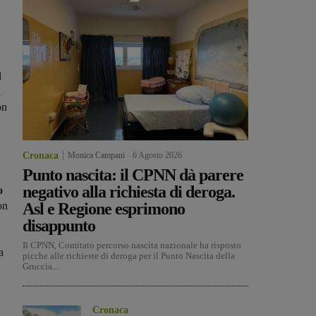
l
a
on
Cronaca
Monica Campani
-
6 Agosto 2026
Punto nascita: il CPNN dà parere
negativo alla richiesta di deroga.
o
on
Asl e Regione esprimono
disappunto
Il CPNN, Comitato percorso nascita nazionale ha risposto
a
picche alle richieste di deroga per il Punto Nascita della
Gruccia...
Cronaca