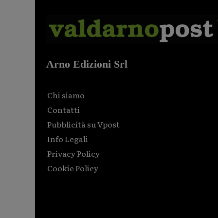
Arno Edizioni Srl
Chi siamo
Contatti
Pubblicità su Vpost
Info Legali
Privacy Policy
Cookie Policy
Html code here! Replace this with any non empty raw
html code and that's it.