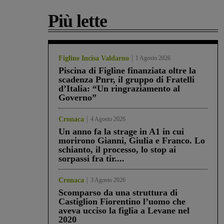
Più lette
Figline Incisa Valdarno
1 Agosto 2026
Piscina di Figline finanziata oltre la
scadenza Pnrr, il gruppo di Fratelli
d’Italia: “Un ringraziamento al
Governo”
Cronaca
4 Agosto 2026
Un anno fa la strage in A1 in cui
morirono Gianni, Giulia e Franco. Lo
schianto, il processo, lo stop ai
sorpassi fra tir....
Cronaca
3 Agosto 2026
Scomparso da una struttura di
Castiglion Fiorentino l’uomo che
aveva ucciso la figlia a Levane nel
2020