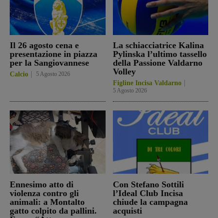
Il 26 agosto cena e
La schiacciatrice Kalina
presentazione in piazza
Pylinska l’ultimo tassello
per la Sangiovannese
della Passione Valdarno
Volley
Calcio
5 Agosto 2026
Figline Incisa Valdarno
5 Agosto 2026
Ennesimo atto di
Con Stefano Sottili
violenza contro gli
l’Ideal Club Incisa
animali: a Montalto
chiude la campagna
gatto colpito da pallini.
acquisti