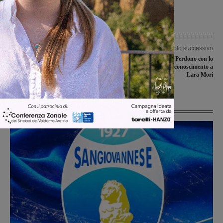
Articolo precedente
Articolo successivo
Furto al Chiosco Paradiso di piazza
Al via la Festa del Perdono con lo
della Repubblica. Portati via pochi
spettacolo di moda. Riconoscimento a
spiccioli, presentata denuncia
Lara Mori
Ultime Notizie