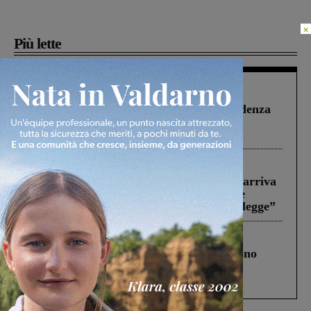
×
Più lette
Figline Incisa Valdarno
1 Agosto 2026
Piscina di Figline finanziata oltre la scadenza
Pnrr, il gruppo di Fratelli d’Italia: “Un
ringraziamento al Governo”
Reggello
30 Luglio 2026
Reggello, la chiusura di ‘Mordi e fuggi’ arriva
in Consiglio. Il sindaco: “Come Comune
abbiamo agito solo per far rispettare la legge”
Cronaca
4 Agosto 2026
Un anno fa la strage in A1 in cui morirono
Gianni, Giulia e Franco. Lo schianto, il
processo, lo stop ai sorpassi fra tir....