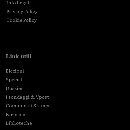
Info Legali
Privacy Policy
Cookie Policy
Html code here! Replace this with any non empty raw html
code and that's it.
Link utili
Elezioni
Speciali
Dossier
I sondaggi di Vpost
Comunicati Stampa
Farmacie
Biblioteche