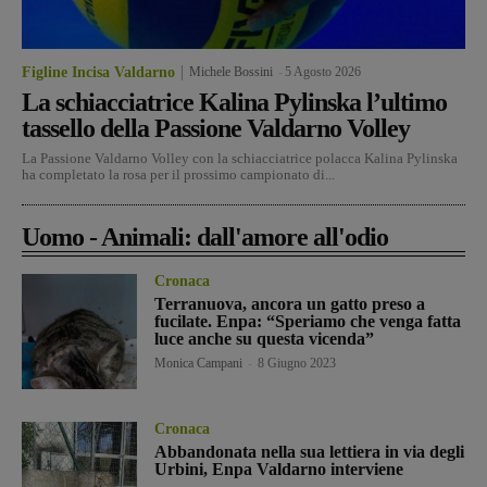
Figline Incisa Valdarno
Michele Bossini
-
5 Agosto 2026
La schiacciatrice Kalina Pylinska l’ultimo
tassello della Passione Valdarno Volley
La Passione Valdarno Volley con la schiacciatrice polacca Kalina Pylinska
ha completato la rosa per il prossimo campionato di...
Uomo - Animali: dall'amore all'odio
Cronaca
Terranuova, ancora un gatto preso a
fucilate. Enpa: “Speriamo che venga fatta
luce anche su questa vicenda”
Monica Campani
-
8 Giugno 2023
Cronaca
Abbandonata nella sua lettiera in via degli
Urbini, Enpa Valdarno interviene