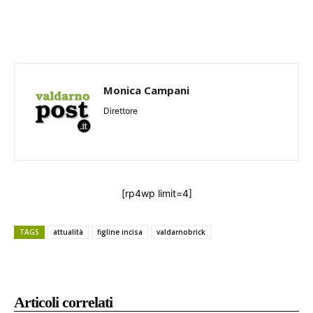
Monica Campani
Direttore
[rp4wp limit=4]
TAGS
attualità
figline incisa
valdarnobrick
Articoli correlati