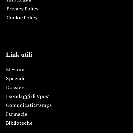
Privacy Policy
Cookie Policy
Html code here! Replace this with any non empty raw html
code and that's it.
Link utili
Elezioni
Speciali
Dossier
I sondaggi di Vpost
Comunicati Stampa
Farmacie
Biblioteche