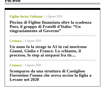
Più lette
Figline Incisa Valdarno
1 Agosto 2026
Piscina di Figline finanziata oltre la scadenza
Pnrr, il gruppo di Fratelli d’Italia: “Un
ringraziamento al Governo”
Cronaca
4 Agosto 2026
Un anno fa la strage in A1 in cui morirono
Gianni, Giulia e Franco. Lo schianto, il
processo, lo stop ai sorpassi fra tir....
Cronaca
3 Agosto 2026
Scomparso da una struttura di Castiglion
Fiorentino l’uomo che aveva ucciso la figlia a
Levane nel 2020