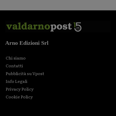
Arno Edizioni Srl
Chi siamo
Contatti
Pubblicità su Vpost
Info Legali
Privacy Policy
Cookie Policy
Html code here! Replace this with any non empty raw html
code and that's it.