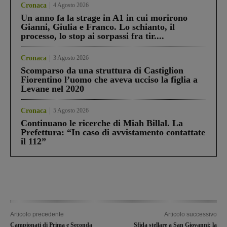
Cronaca
4 Agosto 2026
Un anno fa la strage in A1 in cui morirono
Gianni, Giulia e Franco. Lo schianto, il
processo, lo stop ai sorpassi fra tir....
Cronaca
3 Agosto 2026
Scomparso da una struttura di Castiglion
Fiorentino l’uomo che aveva ucciso la figlia a
Levane nel 2020
Cronaca
5 Agosto 2026
Continuano le ricerche di Miah Billal. La
Prefettura: “In caso di avvistamento contattate
il 112”
Articolo precedente
Articolo successivo
Campionati di Prima e Seconda
Sfida stellare a San Giovanni: la