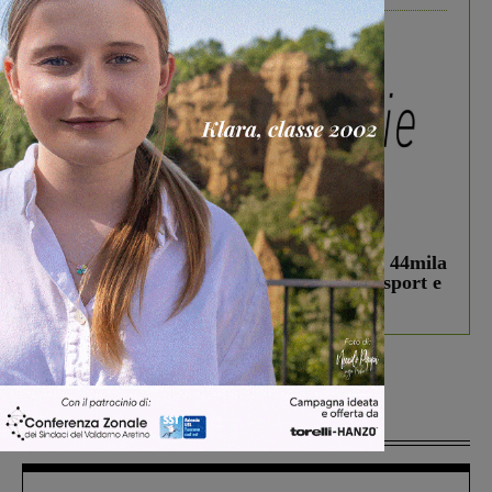
In vetrina
3 Agosto 2026
Estra Notizie agosto: Smart Cities, oltre 44mila
studenti coinvolti, torna il bando per lo sport e
debutta il podcast Estrair
Più lette