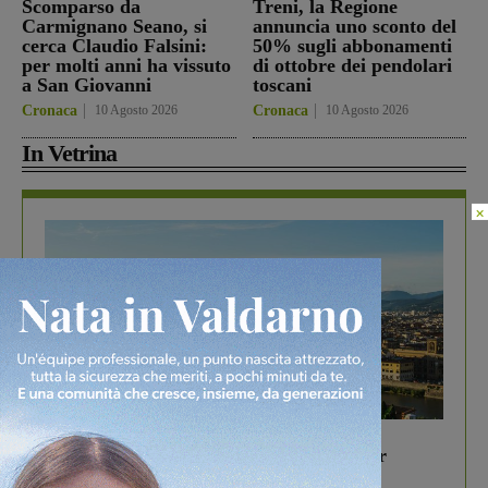
Scomparso da
Treni, la Regione
Carmignano Seano, si
annuncia uno sconto del
cerca Claudio Falsini:
50% sugli abbonamenti
per molti anni ha vissuto
di ottobre dei pendolari
a San Giovanni
toscani
Cronaca
10 Agosto 2026
Cronaca
10 Agosto 2026
In Vetrina
×
In vetrina
6 Agosto 2026
Gita di famiglia a Firenze: 5 idee per far
divertire i tuoi figli