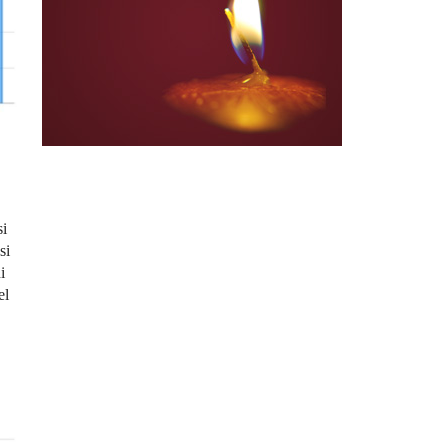
si
si
i
el