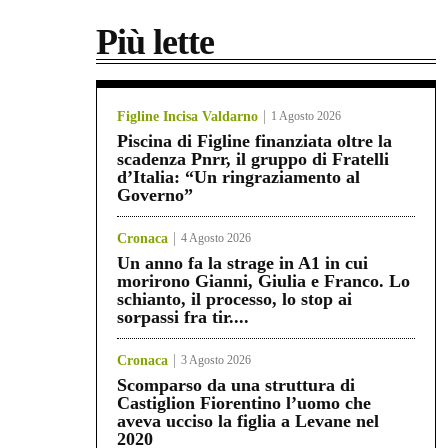
Più lette
Figline Incisa Valdarno
1 Agosto 2026
Piscina di Figline finanziata oltre la
scadenza Pnrr, il gruppo di Fratelli
d’Italia: “Un ringraziamento al
Governo”
Cronaca
4 Agosto 2026
Un anno fa la strage in A1 in cui
morirono Gianni, Giulia e Franco. Lo
schianto, il processo, lo stop ai
sorpassi fra tir....
Cronaca
3 Agosto 2026
Scomparso da una struttura di
Castiglion Fiorentino l’uomo che
aveva ucciso la figlia a Levane nel
2020