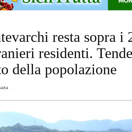
varchi resta sopra i 2
anieri residenti. Tend
to della popolazione
4484