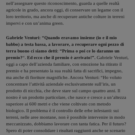
nell’assegnare questo riconoscimento, guarda a quelle realtà
agricole in grado, ancora oggi, di conservare un legame con il
loro territorio, ma anche di recuperare antiche colture in terreni
impervi e con un’anima green.
Gabriele Venturi: “Quando eravamo insieme (io e il mio
babbo) a testa bassa, a lavorare, a recuperare ogni pezzo di
terra buono ci siamo detti: “Prima o poi ce lo daranno un
premio?
“.
Ed ecco che il premio è arrivato!”.
Gabriele Venturi,
oggi a capo dell’azienda familiare, con emozione ha ritirato il
premio e ha presentato la sua realtà fatta di sacrifici, impegno,
ma anche di fioriture magnifiche. Ancora Venturi: “Ho voluto
concentrare l’attività aziendale esclusivamente sull’iris, un
prodotto di nicchia, che deve stare sul campo quattro anni. Il
nostro è un prodotto particolare, che nasce e cresce a un’altezza
superiore ai 600 metri e che viene coltivato con metodo
biologico. Il problema è il controllo delle erbe infestanti: sui
terreni, nelle aree montane, non è possibile intervenire in modo
meccanizzato, dobbiamo lavorare con tanta fatica. Per il futuro?
Spero di poter consolidare i risultati raggiunti anche se scenario