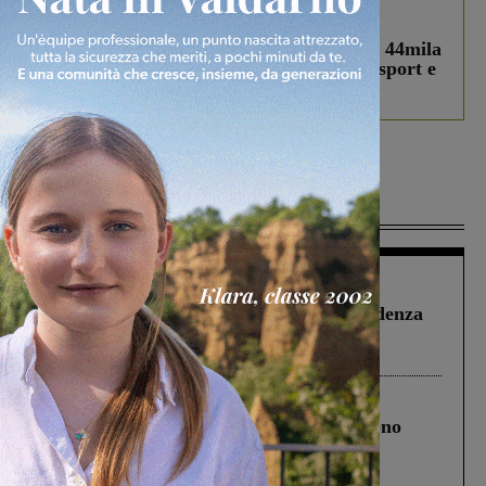
In vetrina
3 Agosto 2026
Estra Notizie agosto: Smart Cities, oltre 44mila
studenti coinvolti, torna il bando per lo sport e
debutta il podcast Estrair
Più lette
Figline Incisa Valdarno
1 Agosto 2026
Piscina di Figline finanziata oltre la scadenza
Pnrr, il gruppo di Fratelli d’Italia: “Un
ringraziamento al Governo”
Cronaca
4 Agosto 2026
Un anno fa la strage in A1 in cui morirono
Gianni, Giulia e Franco. Lo schianto, il
processo, lo stop ai sorpassi fra tir....