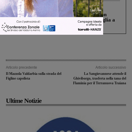
Cronaca
3 Agosto 2026
Scomparso da una struttura di Castiglion
Fiorentino l’uomo che aveva ucciso la figlia a
Levane nel 2020
Articolo precedente
Articolo successivo
Il Mazzola Valdarbia sulla strada del
La Sangiovannese attende il
Figline capolista
Ghiviborgo, trasferta nella tana del
Flaminia per il Terranuova Traiana
Ultime Notizie