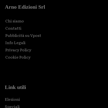
Arno Edizioni Srl
Chi siamo
Contatti
Pubblicità su Vpost
Info Legali
Privacy Policy
Cookie Policy
Html code here! Replace this with any non empty raw html
code and that's it.
Link utili
Elezioni
Speciali