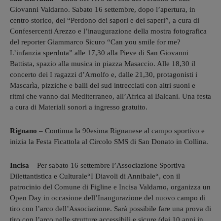
Giovanni Valdarno. Sabato 16 settembre, dopo l’apertura, in
centro storico, del “Perdono dei sapori e dei saperi”, a cura di
Confesercenti Arezzo e l’inaugurazione della mostra fotografica
del reporter Giammarco Sicuro “Can you smile for me?
L’infanzia sperduta” alle 17,30 alla Pieve di San Giovanni
Battista, spazio alla musica in piazza Masaccio. Alle 18,30 il
concerto dei I ragazzi d’Arnolfo e, dalle 21,30, protagonisti i
Mascarìa
, pizziche e balli del sud intrecciati con altri suoni e
ritmi che vanno dal Mediterraneo, all’Africa ai Balcani. Una festa
a cura di Materiali sonori a ingresso gratuito.
Rignano
– Continua la 90esima Rignanese al campo sportivo e
inizia la Festa Ficattola al Circolo SMS di San Donato in Collina.
Incisa
– Per sabato 16 settembre l’Associazione Sportiva
Dilettantistica e Culturale“I Diavoli di Annibale“, con il
patrocinio del Comune di Figline e Incisa Valdarno, organizza un
Open Day in occasione dell’Inaugurazione del nuovo campo di
tiro con l’arco dell’Associazione. Sarà possibile fare una prova di
tiro con l’arco nelle strutture accessibili e sicure (dai 10 anni in