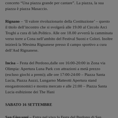
concerto “Una piazza grande per cantare”. La piazza, la sua
piazza è piazza Masaccio.
Rignano
– ‘Il valore rivoluzionario della Costituzione’ – questo
il titolo dell’incontro che si svolgerà alle 19.00 al Circolo Arci
Troghi a cura di lab.Politico. Alle ore 18.00 avverrà la camminata
verso torre a Cona nell’ambito del Festival Suoni e Colori. Inoltre
inizierà la 90esima Rignanese presso il campo sportivo a cura
dell’Asd Rignanese.
Incisa
– Festa del Perdono,dalle ore 16:00-20:00 in Zona via
Olimpia: Apertura Luna Park con attrazioni a metà prezzo
(escluso giochi a premi); alle ore 17:00-24:00 – Piazza Santa
Lucia, Piazza Auzzi, Lungarno Matteotti Apertura stand
enogastronomici e mostra mercato e alle 21:00 – Piazza Santa
Lucia esibizione dei The Hani
SABATO 16 SETTEMBRE
San Giovanni
– Entra nel vivo la Festa del Perdono di San