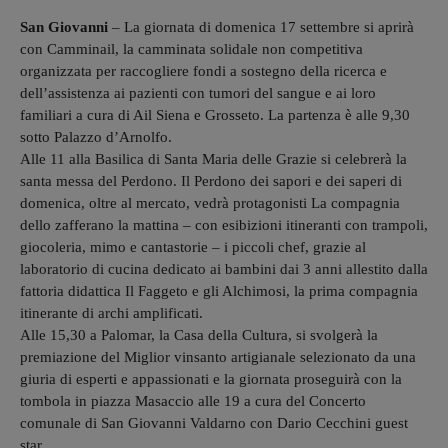
San Giovanni
– La giornata di domenica 17 settembre si aprirà
con Camminail, la camminata solidale non competitiva
organizzata per raccogliere fondi a sostegno della ricerca e
dell’assistenza ai pazienti con tumori del sangue e ai loro
familiari a cura di Ail Siena e Grosseto. La partenza è alle 9,30
sotto Palazzo d’Arnolfo.
Alle 11 alla Basilica di Santa Maria delle Grazie si celebrerà la
santa messa del Perdono. Il Perdono dei sapori e dei saperi di
domenica, oltre al mercato, vedrà protagonisti La compagnia
dello zafferano la mattina – con esibizioni itineranti con trampoli,
giocoleria, mimo e cantastorie – i piccoli chef, grazie al
laboratorio di cucina dedicato ai bambini dai 3 anni allestito dalla
fattoria didattica Il Faggeto e gli Alchimosi, la prima compagnia
itinerante di archi amplificati.
Alle 15,30 a Palomar, la Casa della Cultura, si svolgerà la
premiazione del Miglior vinsanto artigianale selezionato da una
giuria di esperti e appassionati e la giornata proseguirà con la
tombola in piazza Masaccio alle 19 a cura del Concerto
comunale di San Giovanni Valdarno con Dario Cecchini guest
star.