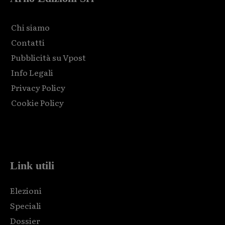
Chi siamo
Contatti
Pubblicità su Vpost
Info Legali
Privacy Policy
Cookie Policy
Html code here! Replace this with any non empty raw html
code and that's it.
Link utili
Elezioni
Speciali
Dossier