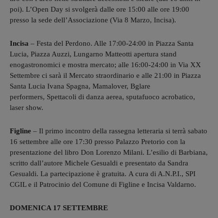
poi). L’Open Day si svolgerà dalle ore 15:00 alle ore 19:00
presso la sede dell’Associazione (Via 8 Marzo, Incisa).
Incisa
– Festa del Perdono. Alle 17:00-24:00 in Piazza Santa
Lucia, Piazza Auzzi, Lungarno Matteotti apertura stand
enogastronomici e mostra mercato; alle 16:00-24:00 in Via XX
Settembre ci sarà il Mercato straordinario e alle 21:00 in Piazza
Santa Lucia Ivana Spagna, Mamalover, Bglare
performers, Spettacoli di danza aerea, sputafuoco acrobatico,
laser show.
Figline
– Il primo incontro della rassegna letteraria si terrà sabato
16 settembre alle ore 17:30 presso Palazzo Pretorio con la
presentazione del libro Don Lorenzo Milani. L’esilio di Barbiana,
scritto dall’autore Michele Gesualdi e presentato da Sandra
Gesualdi. La partecipazione è gratuita. A cura di A.N.P.I., SPI
CGIL e il Patrocinio del Comune di Figline e Incisa Valdarno.
DOMENICA 17 SETTEMBRE