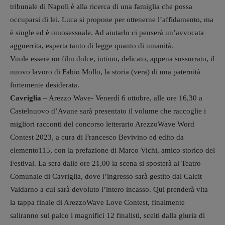
tribunale di Napoli è alla ricerca di una famiglia che possa
occuparsi di lei. Luca si propone per ottenerne l’affidamento, ma
è single ed è omosessuale. Ad aiutarlo ci penserà un’avvocata
agguerrita, esperta tanto di legge quanto di umanità.
Vuole essere un film dolce, intimo, delicato, appena sussurrato, il
nuovo lavoro di Fabio Mollo, la storia (vera) di una paternità
fortemente desiderata.
Cavriglia
– Arezzo Wave- Venerdì 6 ottobre, alle ore 16,30 a
Castelnuovo d’Avane sarà presentato il volume che raccoglie i
migliori racconti del concorso letterario ArezzoWave Word
Contest 2023, a cura di Francesco Bevivino ed edito da
elemento115, con la prefazione di Marco Vichi, amico storico del
Festival. La sera dalle ore 21,00 la scena si sposterà al Teatro
Comunale di Cavriglia, dove l’ingresso sarà gestito dal Calcit
Valdarno a cui sarà devoluto l’intero incasso. Qui prenderà vita
la tappa finale di ArezzoWave Love Contest, finalmente
saliranno sul palco i magnifici 12 finalisti, scelti dalla giuria di