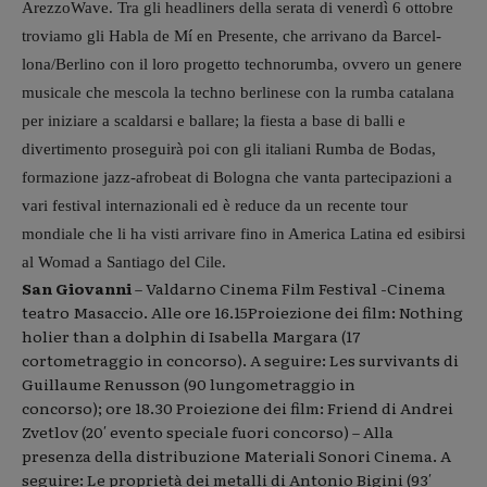
ArezzoWave. Tra gli headliners della serata di venerdì 6 ottobre
troviamo gli Habla de Mí en Presente, che arrivano da Barcel-
lona/Berlino con il loro progetto technorumba, ovvero un genere
musicale che mescola la techno berlinese con la rumba catalana
per iniziare a scaldarsi e ballare; la fiesta a base di balli e
divertimento proseguirà poi con gli italiani Rumba de Bodas,
formazione jazz-afrobeat di Bologna che vanta partecipazioni a
vari festival internazionali ed è reduce da un recente tour
mondiale che li ha visti arrivare fino in America Latina ed esibirsi
al Womad a Santiago del Cile.
San Giovanni
– Valdarno Cinema Film Festival -Cinema
teatro Masaccio. Alle ore 16.15Proiezione dei film: Nothing
holier than a dolphin di Isabella Margara (17
cortometraggio in concorso). A seguire: Les survivants di
Guillaume Renusson (90 lungometraggio in
concorso); ore 18.30 Proiezione dei film: Friend di Andrei
Zvetlov (20′ evento speciale fuori concorso) – Alla
presenza della distribuzione Materiali Sonori Cinema. A
seguire: Le proprietà dei metalli di Antonio Bigini (93′