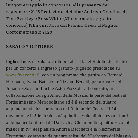
lungometraggio in concorso). Alla presenza del
regista ore 21.15 Proiezione dei film: An Irish Goodbye di
Tom Berkley e Ross White (23′ cortometraggio in
concorso) Film vincitore del Premio Oscar alMiglior
Cortometraggio 2023
SABATO 7 OTTOBRE
Figline Incisa –
sabato 7 ottobre alle 18, nel Ridotto del Teatro
per un concerto a ingresso gratuito (biglietto prenotabile su
www.fiveventi.it
), con un programma che partirà da Bernard
Hermann, Ivano Battiston e Tiziano Bedetti, per arrivare poi a
Johann Sebastian Bach e Astor Piazzolla.
Il concerto, in
collaborazione con gli Amici della Musica, fa parte del festival
Fortissimissimo Metropolitano ed è il secondo dei quattro
appuntamenti che si terranno nel Ridotto del Teatro. Il 24
novembre e il 2 febbraio sarà quindi la volta di due eventi fuori
abbonamento: il recital “Da Bach a Chiambretti, quattro secoli di
musica in tv” del pianista Andrea Bacchetti e la Klezmerata
Fiorentina, composta da quattro solisti dell’Orchestra del Maggio