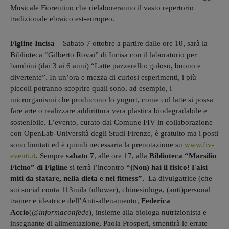
Musicale Fiorentino che rielaboreranno il vasto repertorio
tradizionale ebraico est-europeo.
Figline Incisa
– Sabato 7
ottobre
a partire dalle ore 10, sarà la
Biblioteca “Gilberto Rovai” di Incisa con il laboratorio per
bambini (dai 3 ai
6
anni) “Latte pazzerello: goloso, buono e
divertente”. In un’ora e mezza di curiosi esperimenti, i più
piccoli potranno scoprire quali sono, ad esempio, i
microrganismi che producono lo yogurt, come col latte si possa
fare arte o realizzare addirittura vera plastica biodegradabile e
sostenibile. L’evento, curato dal
Comune FIV in collaborazione
con OpenLab-Università degli Studi Firenze, è gratuito ma i posti
sono limitati ed è quindi necessaria la prenotazione su
www.fiv-
eventi.it
.
Sempre
sabato 7
, alle ore 17, alla
Biblioteca “Marsilio
Ficino” di Figline
si terrà l’incontro
“(Non) hai il fisico! Falsi
miti da sfatare, nella dieta e nel fitness”.
La divulgatrice (che
sui social conta 113mila follower), chinesiologa, (anti)personal
trainer e ideatrice dell’Anti-allenamento,
Federica
Accio
(
@informaconfede
), insieme alla biologa nutrizionista e
insegnante di alimentazione, Paola Prosperi, smentirà le errate