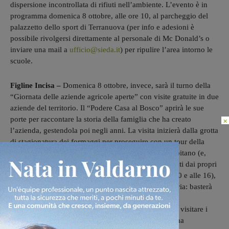
dispersione incontrollata di rifiuti nell’ambiente.
L’evento è in
programma domenica 8 ottobre, alle ore 10, al parcheggio del
palazzetto dello sport di Terranuova (per info e adesioni è
possibile rivolgersi direttamente al personale di Mc Donald’s o
inviare una mail a
ufficio@sieda.it
) per ripulire l’area intorno le
scuole.
Figline Incisa –
Domenica 8
ottobre
, invece, sarà il turno della
“Giornata delle aziende agricole aperte” con visite gratuite in due
aziende del territorio. Il “Podere Casa al Bosco” aprirà le sue
porte per raccontare la storia della famiglia che ha creato
×
l’azienda, gestendola poi negli anni. La visita inizierà dalla grotta
di stagionatura dei formaggi per proseguire con un tour della
fattoria dove potremo incontrare gli animali che la abitano (e,
essendo liberi, non sarà possibile essere accompagnati dai propri
animali domestici). Sono previsti due turni (alle 10.30 e alle 16),
ogni visita dura un’ora e la prenotazione è obbligatoria: basterà
chiamare il numero 055952725 o scrivere alla mail
ada.bao@yahoo.it
. Alle ore 15 invece, sarà possibile visitare i
terreni dell’azienda biologica “Il Poderaccio”, con una