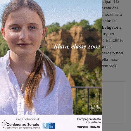
passeggiata attraverso la quale verrà spiegata ai partecipanti la
filosofia dell’impresa, strettamente connessa e influenzata dai
temi della sostenibilità e della cura dell’ambiente. Infine, ci sarà
anche l’occasione di salutare i capretti Gin e Timo. Anche in
questo caso, la visita dura un’ora e la prenotazione obbligatoria
al seguente contatto: Francesca – 348 7804197.
Inoltre, per
l’intera giornata di domenica in piazza Marsilio Ficino a Figline,
si terrà una giornata di mercato straordinario: apertura che
sostituisce quella di martedì 7 novembre, quando il mercato non
si svolgerà a causa delle operazioni di allestimento della maxi
fiera Autumnia 2023 (in programma dal 10 al 12 novembre).
Martina Giardi