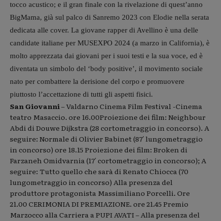
tocco acustico; e il gran finale con la rivelazione di quest’anno
BigMama, già sul palco di Sanremo 2023 con Elodie nella serata
dedicata alle cover. La giovane rapper di Avellino è una delle
candidate italiane per MUSEXPO 2024 (a marzo in California), è
molto apprezzata dai giovani per i suoi testi e la sua voce, ed è
diventata un simbolo del ‘body positive’, il movimento sociale
nato per combattere la derisione del corpo e promuovere
piuttosto l’accettazione di tutti gli aspetti fisici.
San Giovanni
– Valdarno Cinema Film Festival -Cinema
teatro Masaccio. ore 16.00Proiezione dei film: Neighbour
Abdi di Douwe Dijkstra (28 cortometraggio in concorso). A
seguire: Normale di Olivier Babinet (87′ lungometraggio
in concorso) ore 18.15 Proiezione dei film: Broken di
Farzaneh Omidvarnia (17′ cortometraggio in concorso); A
seguire: Tutto quello che sarà di Renato Chiocca (70
lungometraggio in concorso) Alla presenza del
produttore protagonista Massimiliano Porcelli. Ore
21.00 CERIMONIA DI PREMIAZIONE. ore 21.45 Premio
Marzocco alla Carriera a PUPI AVATI – Alla presenza del