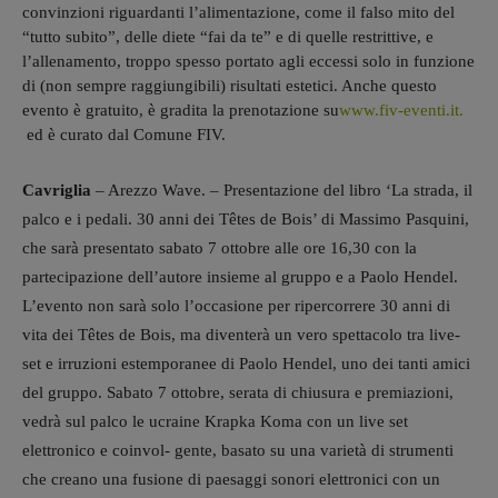
convinzioni riguardanti l’alimentazione, come il falso mito del
“tutto subito”, delle diete “fai da te” e di quelle restrittive,
e
l’allenamento, troppo spesso portato agli eccessi solo in funzione
di (non sempre raggiungibili) risultati estetici
. Anche questo
evento è gratuito, è gradita la prenotazione su
www.fiv-eventi.it.
ed è curato dal Comune FIV.
Cavriglia
– Arezzo Wave. – Presentazione del libro ‘La strada, il
palco e i pedali. 30 anni dei Têtes de Bois’ di Massimo Pasquini,
che sarà presentato sabato 7 ottobre alle ore 16,30 con la
partecipazione dell’autore insieme al gruppo e a Paolo Hendel.
L’evento non sarà solo l’occasione per ripercorrere 30 anni di
vita dei Têtes de Bois, ma diventerà un vero spettacolo tra live-
set e irruzioni estemporanee di Paolo Hendel, uno dei tanti amici
del gruppo. Sabato 7 ottobre, serata di chiusura e premiazioni,
vedrà sul palco le ucraine Krapka Koma con un live set
elettronico e coinvol- gente, basato su una varietà di strumenti
che creano una fusione di paesaggi sonori elettronici con un