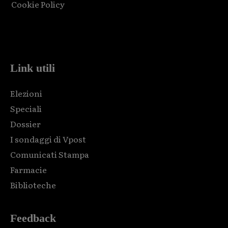
Cookie Policy
Html code here! Replace this with any non empty raw html
code and that's it.
Link utili
Elezioni
Speciali
Dossier
I sondaggi di Vpost
Comunicati Stampa
Farmacie
Biblioteche
Feedback