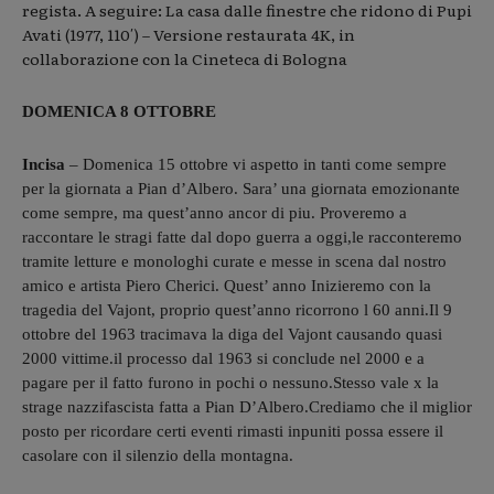
regista. A seguire: La casa dalle finestre che ridono di Pupi
Avati (1977, 110′) – Versione restaurata 4K, in
collaborazione con la Cineteca di Bologna
DOMENICA 8 OTTOBRE
Incisa
– Domenica 15 ottobre vi aspetto in tanti come sempre
per la giornata a Pian d’Albero. Sara’ una giornata emozionante
come sempre, ma quest’anno ancor di piu. Proveremo a
raccontare le stragi fatte dal dopo guerra a oggi,le racconteremo
tramite letture e monologhi curate e messe in scena dal nostro
amico e artista Piero Cherici. Quest’ anno Inizieremo con la
tragedia del Vajont, proprio quest’anno ricorrono l 60 anni.Il 9
ottobre del 1963 tracimava la diga del Vajont causando quasi
2000 vittime.il processo dal 1963 si conclude nel 2000 e a
pagare per il fatto furono in pochi o nessuno.Stesso vale x la
strage nazzifascista fatta a Pian D’Albero.Crediamo che il miglior
posto per ricordare certi eventi rimasti inpuniti possa essere il
casolare con il silenzio della montagna.