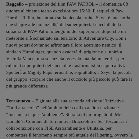
Reggello
– proiezione del film PAW PATROL – il domenica 08
ottobre al cinema teatro excelsior ore 15:30. Il sequel di Paw
Patrol – Il film, incentrato sulla piccola eroina Skye, è una storia
che si apre alle potenzialità dei super poteri. I cuccioli della
squadra di PAW Patrol ottengono dei superpoteri dopo che un
meteorite si è schiantato sul territorio di Adventure City. Con i
nuovi poteri dovranno affrontare il loro acerrimo nemico, il
sindaco Humdinger, quando evaderà di prigione e si unirà a
Victoria Vance, una scienziata ossessionata dal meteorite, per
rubare i superpoteri dei cuccioli e trasformarsi in supercattivi.
Spetterà ai Mighty Pups fermarli e, soprattutto, a Skye, la piccola
del gruppo, scoprire che anche il cucciolo più piccolo può fare la
più grande differenza
Terranuova
–
È giunta alla sua seconda edizione l’iniziativa
“Tutti a raccolta” nell’ambito della call to action nazionale
“Insieme a te per l’ambiente”. Si tratta di un progetto di Mc
Donald’s, Comune di Terranuova Bracciolini e Sei Toscana, in
collaborazione con FISE Assoambiente e Utilitalia, per
combattere il fenomeno sempre più attuale del littering, ovvero la