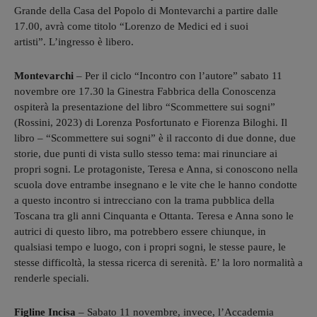
Grande della Casa del Popolo di Montevarchi a partire dalle
17.00, avrà come titolo “Lorenzo de Medici ed i suoi
artisti”. L’ingresso è libero.
Montevarchi
–
P
er il ciclo “Incontro con l’autore”
sabato 11
novembre
ore
17.30 la Ginestra Fabbrica della Conoscenza
ospiterà la presentazione del libro
“Scommettere sui sogni”
(Rossini, 2023) di Lorenza Posfortunato e Fiorenza Biloghi.
Il
libro –
“Scommettere sui sogni” è il racconto di due donne, due
storie, due punti di vista sullo stesso tema: mai rinunciare ai
propri sogni.
Le protagoniste, Teresa e Anna, si conoscono nella
scuola dove entrambe insegnano e le vite che le hanno condotte
a questo incontro si intrecciano con la trama pubblica della
Toscana tra gli anni Cinquanta e Ottanta. Teresa e Anna sono le
autrici di questo libro, ma potrebbero essere chiunque, in
qualsiasi tempo e luogo, con i propri sogni, le stesse paure, le
stesse difficoltà, la stessa ricerca di serenità. E’ la loro normalità a
renderle speciali.
Figline Incisa
–
Sabato 11 novembre, invece, l’Accademia