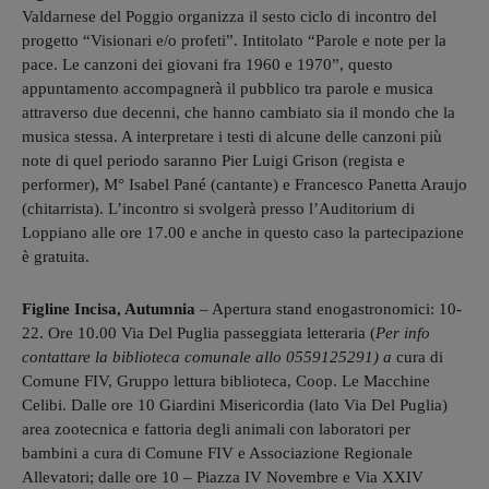
Valdarnese del Poggio organizza il sesto ciclo di incontro del
progetto “Visionari e/o profeti”. Intitolato “Parole e note per la
pace. Le canzoni dei giovani fra 1960 e 1970”, questo
appuntamento accompagnerà il pubblico tra parole e musica
attraverso due decenni, che hanno cambiato sia il mondo che la
musica stessa. A interpretare i testi di alcune delle canzoni più
note di quel periodo saranno Pier Luigi Grison (regista e
performer), M° Isabel Pané (cantante) e Francesco Panetta Araujo
(chitarrista). L’incontro si svolgerà presso l’Auditorium di
Loppiano alle ore 17.00 e anche in questo caso la partecipazione
è gratuita.
Figline Incisa, Autumnia
– Apertura stand enogastronomici: 10-
22. Ore 10.00 Via Del Puglia passeggiata letteraria (
Per info
contattare la biblioteca comunale allo 0559125291) a
cura di
Comune FIV, Gruppo lettura biblioteca, Coop. Le Macchine
Celibi. Dalle ore 10 Giardini Misericordia (lato Via Del Puglia)
area zootecnica e fattoria degli animali con laboratori per
bambini a cura di Comune FIV e Associazione Regionale
Allevatori; dalle ore 10 – Piazza IV Novembre e Via XXIV