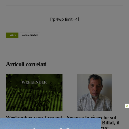
[rp4wp limit=4]
TAGS
weekender
Articoli correlati
×
Weekender: cosa fare nel
Sospese le ricerche sul
fine settimana in
campo di Miah Billal, il
Valdarno
Prefetto di Arezzo: