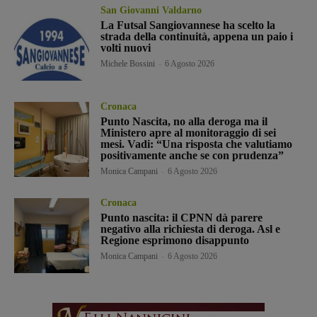
San Giovanni Valdarno
La Futsal Sangiovannese ha scelto la
strada della continuità, appena un paio i
volti nuovi
Michele Bossini
-
6 Agosto 2026
Cronaca
Punto Nascita, no alla deroga ma il
Ministero apre al monitoraggio di sei
mesi. Vadi: “Una risposta che valutiamo
positivamente anche se con prudenza”
Monica Campani
-
6 Agosto 2026
Cronaca
Punto nascita: il CPNN dà parere
negativo alla richiesta di deroga. Asl e
Regione esprimono disappunto
Monica Campani
-
6 Agosto 2026