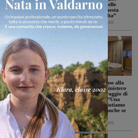
“L’attenzione delle
Weekender
7 Agosto 2026
istituzioni su questa
vicenda resta alta”
Cronaca
6 Agosto 2026
La Futsal Sangiovannese
Punto Nascita, no alla
ha scelto la strada della
deroga ma il Ministero
continuità, appena un
apre al monitoraggio di
paio i volti nuovi
sei mesi. Vadi: “Una
risposta che valutiamo
San Giovanni Valdarno
positivamente anche se
6 Agosto 2026
con prudenza”
Cronaca
6 Agosto 2026
In Vetrina