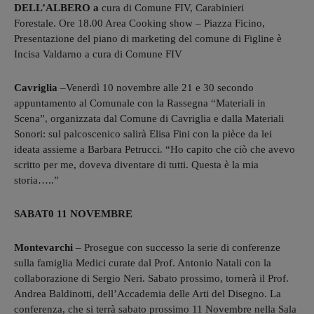
DELL’ALBERO a
cura di Comune FIV, Carabinieri
Forestale. Ore 18.00 Area Cooking show – Piazza Ficino,
Presentazione del piano di marketing del comune di Figline è
Incisa Valdarno a cura di Comune FIV
Cavriglia
–
Venerdì 10 novembre alle 21 e 30 secondo
appuntamento al Comunale con la Rassegna “Materiali in
Scena”, organizzata dal Comune di Cavriglia e dalla Materiali
Sonori: sul palcoscenico salirà Elisa Fini con la pièce da lei
ideata assieme a Barbara Petrucci.
“
Ho capito che ciò che avevo
scritto per me, doveva diventare di tutti. Questa è la mia
storia…..”
SABAT0 11 NOVEMBRE
Montevarchi
– Prosegue con successo la serie di conferenze
sulla famiglia Medici curate dal Prof. Antonio Natali con la
collaborazione di Sergio Neri. Sabato prossimo, tornerà il Prof.
Andrea Baldinotti, dell’Accademia delle Arti del Disegno. La
conferenza, che si terrà sabato prossimo 11 Novembre nella Sala