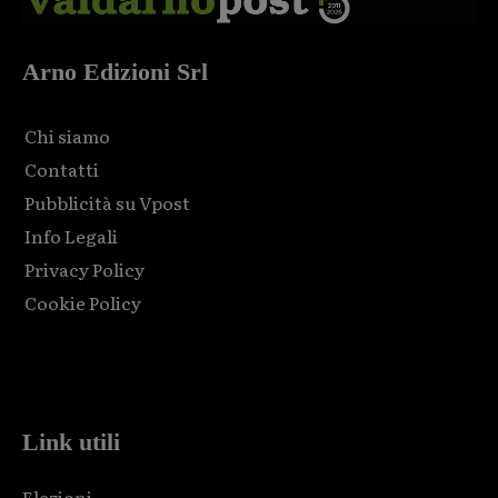
Arno Edizioni Srl
Chi siamo
Contatti
Pubblicità su Vpost
Info Legali
Privacy Policy
Cookie Policy
Html code here! Replace this with any non empty raw html
code and that's it.
Link utili
Elezioni