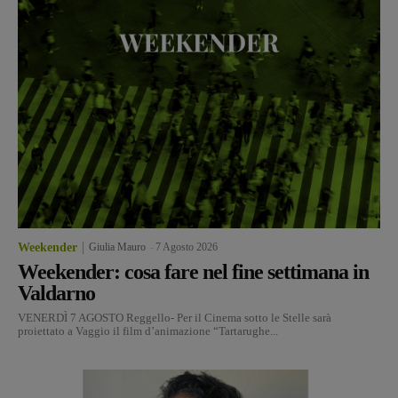
Weekender
Giulia Mauro
-
7 Agosto 2026
Weekender: cosa fare nel fine settimana in
Valdarno
VENERDÌ 7 AGOSTO Reggello- Per il Cinema sotto le Stelle sarà
proiettato a Vaggio il film d’animazione “Tartarughe...