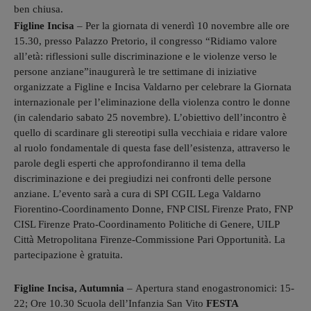
ben chiusa.
Figline Incisa
– Per la giornata di venerdì 10 novembre alle ore
15.30, presso Palazzo Pretorio, il congresso “Ridiamo valore
all’età: riflessioni sulle discriminazione e le violenze verso le
persone anziane”inaugurerà le tre settimane di iniziative
organizzate a Figline e Incisa Valdarno per celebrare la Giornata
internazionale per l’eliminazione della violenza contro le donne
(in calendario sabato 25 novembre). L’obiettivo dell’incontro è
quello di scardinare gli stereotipi sulla vecchiaia e ridare valore
al ruolo fondamentale di questa fase dell’esistenza, attraverso le
parole degli esperti che approfondiranno il tema della
discriminazione e dei pregiudizi nei confronti delle persone
anziane. L’evento sarà a cura di SPI CGIL Lega Valdarno
Fiorentino-Coordinamento Donne, FNP CISL Firenze Prato, FNP
CISL Firenze Prato-Coordinamento Politiche di Genere, UILP
Città Metropolitana Firenze-Commissione Pari Opportunità. La
partecipazione è gratuita.
Figline Incisa, Autumnia
– Apertura stand enogastronomici: 15-
22; Ore 10.30 Scuola dell’Infanzia San Vito
FESTA