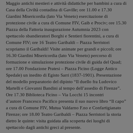
Maggio antichi mestieri e attività didattiche per bambini a cura di
Casa della Civiltà contadina di Gaville; ore 11.00 e 17.30
Giardini Misericordia (lato Via Veneto) esercitazione di
protezione civile a cura di Comune FIV, Gaib e Prociv; ore 15.30
Piazza della Fattoria inaugurazione Autumnia 2023 con
spettacolo sbandieratori Borghi e Sentieri fiorentini, a cura di
Comune FIV; ore 16 Teatro Garibaldi – Piazza Serristori
scopriamo il Garibaldi! Visite animate per grandi e piccoli; ore
16.30 Giardini Misericordia (lato Via Veneto) percorso di
formazione e simulazione protezione civile di guida del Quad;
ore 17.00 Fondazione Pratesi – Piazza Ficino (Logge Antico
Spedale) un inedito di Egisto Sarri (1837-1901). Presentazione
del modello preparatorio del dipinto “Il duello fra Ludovico
Martelli e Giovanni Bandini al tempo dell’assedio di Firenze”.
Ore 17.30 Biblioteca Ficino – Via Locchi 15 incontri
d’autore Francesco
Pacifico
presenta il suo nuovo libro “Il capo”
a cura di Comune FIV, Mutua Valdarno F.no e Confartigianato
Firenze; ore 18.00 Teatro Garibaldi – Piazza Serristori la storia
dietro le quinte: visita guidata alla scoperta dei luoghi di
spettacolo dagli antichi greci al presente.