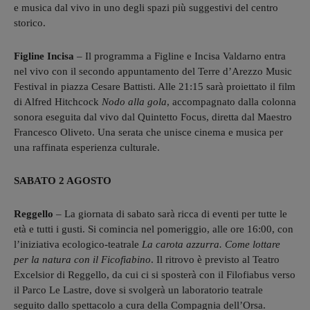
e musica dal vivo in uno degli spazi più suggestivi del centro
storico.
Figline Incisa
– Il programma a Figline e Incisa Valdarno entra
nel vivo con il secondo appuntamento del Terre d’Arezzo Music
Festival in piazza Cesare Battisti. Alle 21:15 sarà proiettato il film
di Alfred Hitchcock
Nodo alla gola
, accompagnato dalla colonna
sonora eseguita dal vivo dal Quintetto Focus, diretta dal Maestro
Francesco Oliveto. Una serata che unisce cinema e musica per
una raffinata esperienza culturale.
SABATO 2 AGOSTO
Reggello
– La giornata di sabato sarà ricca di eventi per tutte le
età e tutti i gusti. Si comincia nel pomeriggio, alle ore 16:00, con
l’iniziativa ecologico-teatrale
La carota azzurra. Come lottare
per la natura con il Ficofiabino
. Il ritrovo è previsto al Teatro
Excelsior di Reggello, da cui ci si sposterà con il Filofiabus verso
il Parco Le Lastre, dove si svolgerà un laboratorio teatrale
seguito dallo spettacolo a cura della Compagnia dell’Orsa.