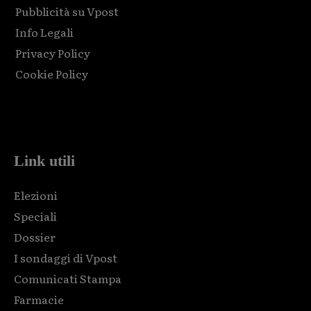
Pubblicità su Vpost
Info Legali
Privacy Policy
Cookie Policy
Html code here! Replace this with any non empty raw html
code and that's it.
Link utili
Elezioni
Speciali
Dossier
I sondaggi di Vpost
Comunicati Stampa
Farmacie