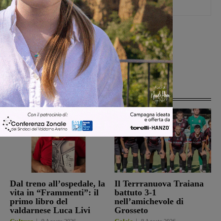
[rp4wp limit=4]
Articoli correlati
Dal treno all’ospedale, la
Il Terrranuova Traiana
vita in “Frammenti”: il
battuto 3-1
primo libro del
nell’amichevole di
valdarnese Luca Livi
Grosseto