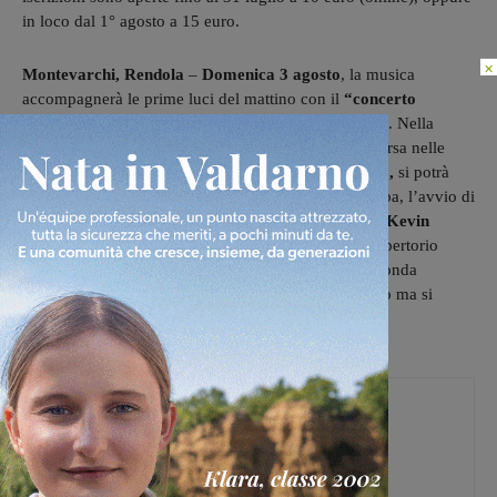
in loco dal 1° agosto a 15 euro.
×
Montevarchi, Rendola
–
Domenica 3 agosto
, la musica
accompagnerà le prime luci del mattino con il
“concerto
all’Alba”
per risvegliare le emozioni dei partecipanti. Nella
suggestiva location della
Fattoria di
Rendola,
immersa nelle
colline del Valdarno, con inizio previsto alle ore
5.15,
si potrà
vivere un’esperienza musicale unica in attesa dell’alba, l’avvio di
un nuovo giorno. Protagonisti della mattina saranno
Kevin
Mukaj
al violino e
Elena Castini
all’arpa, con un repertorio
elegante e coinvolgente capace di istaurare una profonda
armonia tra musica e paesaggio. L’ingresso è gratuito ma si
raccomanda la massima puntualità.
Martina Giardi