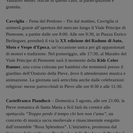
Valdarno Musei. Anche in questo caso, la partecipazione è
gratuita.
Cavriglia
– Festa del Perdono – Fin dal mattino, Cavriglia si
animerà grazie all’apertura del mercato lungo il Viale Principe di
Piemonte, a partire dalle ore 8:00. Alle ore 9:30, in Piazza Enrico
Berlinguer, prenderà il via la
XX edizione del Raduno di Auto,
Moto e Vespe d’Epoca
, un’occasione unica per gli appassionati
di motori e tradizione. Nel pomeriggio, alle 17:30, al Murales del
Viale Principe di Piemonte sarà il momento della
Kids Color
Runner
, una corsa colorata per bambini che terminerà presso il
giardino dell’Oratorio della Pieve, dove li attenderanno musica e
animazione. La giornata sarà arricchita anche dalle celebrazioni
religiose: messe parrocchiali in Pieve alle ore 8:30 e alle 11:30.
Castelfranco Piandiscò
– Domenica 3 agosto, alle ore 21:00, la
Pieve romanica di Santa Maria a Scò farà da cornice allo
spettacolo
“Troppo perde il tempo chi ben non t’ama”
, un
concerto di musica sacra medievale e rinascimentale eseguito
dall’ensemble “Rosa Splendens”. L’iniziativa, promossa dal