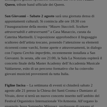
Queen
, tribute band ufficiale dei Queen.
San Giovanni
–
Sabato 2 agosto
sarà una giornata densa di
appuntamenti culturali. Si comincia alle ore 18:30 con
l’inaugurazione della mostra
“Mauro Staccioli. Sculture
attraversabili e attraversanti”
a Casa Masaccio, curata da
Caterina Martinelli. L’esposizione approfondisce il linguaggio
scultoreo dell’artista toscano, ponendo l’attenzione su elementi
ricorrenti come varchi, forme aperte e attraversamenti, in dialogo
con l’opera
Cerchio imperfetto
, recentemente installata a San
Giovanni. In serata, alle ore 21:00, la Sala La Nonziata ospiterà il
concerto finale della Master Academy dell’Accademia Musicale
Valdarnese, esito di un percorso formativo che ha coinvolto
giovani musicisti provenienti da tutta Italia.
Figline Incisa
– La settimana di eventi si chiuderà sabato 2
agosto alle 21 presso la Chiesa dei Santi Cosma e Damiano al
Vivaio, dove si terrà un nuovo concerto inserito nell’ambito del
Festival Organistico Internazionale VivArmonia. All’organo lo
spagnolo Jesus Sampedro Márquez, professore di organo al