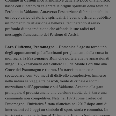
Comune di Castelfranco Piandiscò e dalla Pro Loco di Piandiscò,
nasce con l’intento di celebrare le origini spirituali della festa del
Perdono in Valdarno. Attraverso l’esecuzione di brani antichi in
un luogo carico di storia e spiritualità, l’evento offrirà al pubblico
un momento di riflessione e bellezza, recuperando il senso
profondo di una tradizione che affonda le sue radici nel
messaggio francescano del Perdono di Assisi.
Loro Ciuffenna, Pratomagno
– Domenica 3 agosto torna uno
degli appuntamenti più affascinanti per gli amanti della corsa in
montagna: la
Pratomagno Run
, che porterà atleti e appassionati
lungo i 16,5 chilometri del Sentiero 00, da Monte Lori fino alla
Croce del Pratomagno e ritorno. Un tracciato tecnico e
spettacolare, con 700 metri di dislivello complessivo, immerso
nella natura selvaggia tra pascoli, vento di crinale e scorci
mozzafiato sull’Appennino e sul Valdarno. Accanto alla gara
principale, è prevista anche una versione ridotta da 8 km e una
camminata non competitiva. Nata nel 1973 come Trofeo del
Pratomagno, l’iniziativa è stata rilanciata nel 2017 dopo anni di
interruzioni ed è oggi un simbolo di sport, storia e comunità. Le
iscrizioni sono aperte fino al 31 luglio a 10 euro (online), oppure