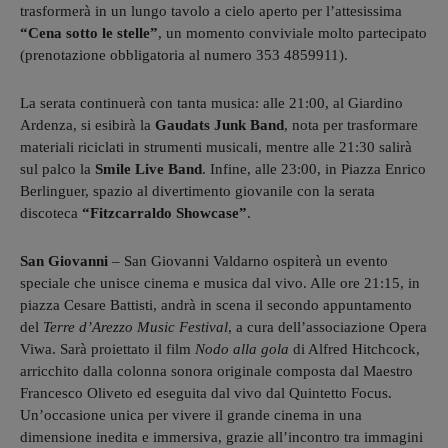
trasformerà in un lungo tavolo a cielo aperto per l’attesissima
“Cena sotto le stelle”
, un momento conviviale molto partecipato
(prenotazione obbligatoria al numero 353 4859911).
La serata continuerà con tanta musica: alle 21:00, al Giardino
Ardenza, si esibirà la
Gaudats Junk Band
, nota per trasformare
materiali riciclati in strumenti musicali, mentre alle 21:30 salirà
sul palco la
Smile Live Band
. Infine, alle 23:00, in Piazza Enrico
Berlinguer, spazio al divertimento giovanile con la serata
discoteca
“Fitzcarraldo Showcase”
.
San Giovanni
– San Giovanni Valdarno ospiterà un evento
speciale che unisce cinema e musica dal vivo. Alle ore 21:15, in
piazza Cesare Battisti, andrà in scena il secondo appuntamento
del
Terre d’Arezzo Music Festival
, a cura dell’associazione Opera
Viwa. Sarà proiettato il film
Nodo alla gola
di Alfred Hitchcock,
arricchito dalla colonna sonora originale composta dal Maestro
Francesco Oliveto ed eseguita dal vivo dal Quintetto Focus.
Un’occasione unica per vivere il grande cinema in una
dimensione inedita e immersiva, grazie all’incontro tra immagini