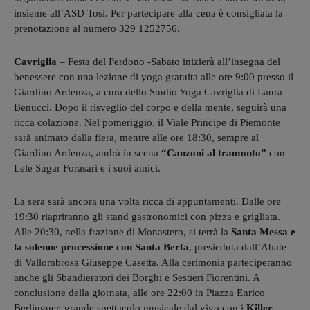
insieme all’ASD Tosi. Per partecipare alla cena è consigliata la
prenotazione al numero 329 1252756.
Cavriglia
– Festa del Perdono -Sabato inizierà all’insegna del
benessere con una lezione di yoga gratuita alle ore 9:00 presso il
Giardino Ardenza, a cura dello Studio Yoga Cavriglia di Laura
Benucci. Dopo il risveglio del corpo e della mente, seguirà una
ricca colazione. Nel pomeriggio, il Viale Principe di Piemonte
sarà animato dalla fiera, mentre alle ore 18:30, sempre al
Giardino Ardenza, andrà in scena
“Canzoni al tramonto”
con
Lele Sugar Forasari e i suoi amici.
La sera sarà ancora una volta ricca di appuntamenti. Dalle ore
19:30 riapriranno gli stand gastronomici con pizza e grigliata.
Alle 20:30, nella frazione di Monastero, si terrà la
Santa Messa e
la solenne processione con Santa Berta
, presieduta dall’Abate
di Vallombrosa Giuseppe Casetta. Alla cerimonia parteciperanno
anche gli Sbandieratori dei Borghi e Sestieri Fiorentini. A
conclusione della giornata, alle ore 22:00 in Piazza Enrico
Berlinguer, grande spettacolo musicale dal vivo con i
Killer