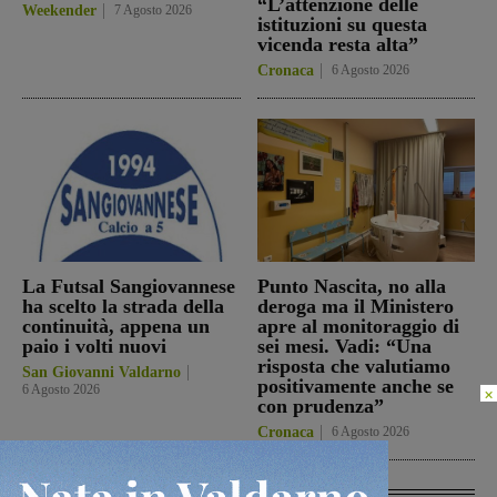
“L’attenzione delle
Weekender
7 Agosto 2026
istituzioni su questa
vicenda resta alta”
Cronaca
6 Agosto 2026
La Futsal Sangiovannese
Punto Nascita, no alla
ha scelto la strada della
deroga ma il Ministero
continuità, appena un
apre al monitoraggio di
paio i volti nuovi
sei mesi. Vadi: “Una
risposta che valutiamo
San Giovanni Valdarno
positivamente anche se
6 Agosto 2026
×
con prudenza”
Cronaca
6 Agosto 2026
In Vetrina