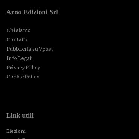
Arno Edizioni Srl
Chi siamo
Contatti
Pubblicità su Vpost
Info Legali
Privacy Policy
Cookie Policy
Html code here! Replace this with any non empty raw html
code and that's it.
Link utili
Elezioni