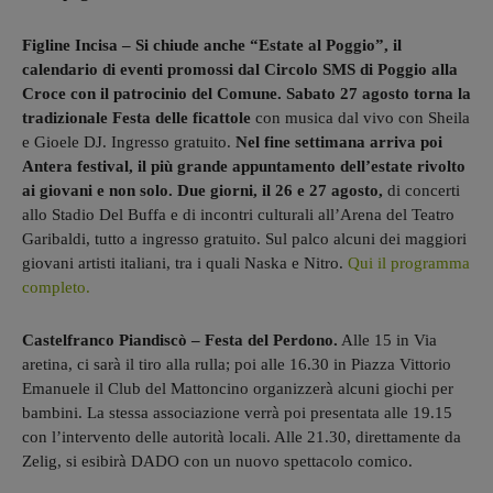
Figline Incisa – Si chiude anche “Estate al Poggio”, il
calendario di eventi promossi dal Circolo SMS di Poggio alla
Croce con il patrocinio del Comune. Sabato 27 agosto torna la
tradizionale Festa delle ficattole
con musica dal vivo con Sheila
e Gioele DJ. Ingresso gratuito.
Nel fine settimana arriva poi
Antera festival, il più grande appuntamento dell’estate rivolto
ai giovani e non solo. Due giorni, il 26 e 27 agosto,
di concerti
allo Stadio Del Buffa e di incontri culturali all’Arena del Teatro
Garibaldi, tutto a ingresso gratuito. Sul palco alcuni dei maggiori
giovani artisti italiani, tra i quali Naska e Nitro.
Qui il programma
completo.
Castelfranco Piandiscò – Festa del Perdono.
Alle 15 in Via
aretina, ci sarà il tiro alla rulla; poi alle 16.30 in Piazza Vittorio
Emanuele il Club del Mattoncino organizzerà alcuni giochi per
bambini. La stessa associazione verrà poi presentata alle 19.15
con l’intervento delle autorità locali. Alle 21.30, direttamente da
Zelig, si esibirà DADO con un nuovo spettacolo comico.