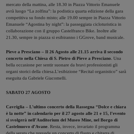
mercato della mattina, alle 18.30 in Piazza Vittorio Emanuele
avrà luogo “La zolfina”: la podistica quarta edizione della gara
competitiva su fondo misto; alle 19.00 sempre in Piazza Vittorio
Emanuele “Agostina by night”: la passeggiata cicloturistica in
collaborazione con il gruppo Castelfranco Bike. Inoltre alle
21.30, sempre in piazza si esibiranno i GGrove, band musicale.
Pieve a Presciano – Il 26 Agosto alle 21.15 arriva il secondo
concerto nella Chiesa di S. Pietro di Pieve a Presciano
. Una
bella occasione per sentir suonare da bravi professionisti gli
organi storici della chiesa.L’esibizione “Recital organistico” sarà
eseguita da Gabriele Giacomelli.
SABATO 27 AGOSTO
Cavriglia – L’ultimo concerto della Rassegna “Dolce e chiara
è la notte” in calendario per il
27 agosto alle 21 e 15, l’evento
si svolgerà nell’Auditorium del Museo Mine, nel Borgo di
Castelnuovo d’Avane
. Resta, invece, invariato il programma
della serata che prevede un concerto di flauto e chitarra di