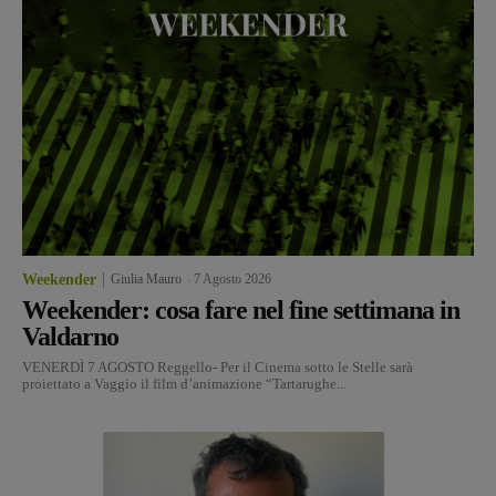
Weekender
Giulia Mauro
-
7 Agosto 2026
Weekender: cosa fare nel fine settimana in
Valdarno
VENERDÌ 7 AGOSTO Reggello- Per il Cinema sotto le Stelle sarà
proiettato a Vaggio il film d’animazione “Tartarughe...