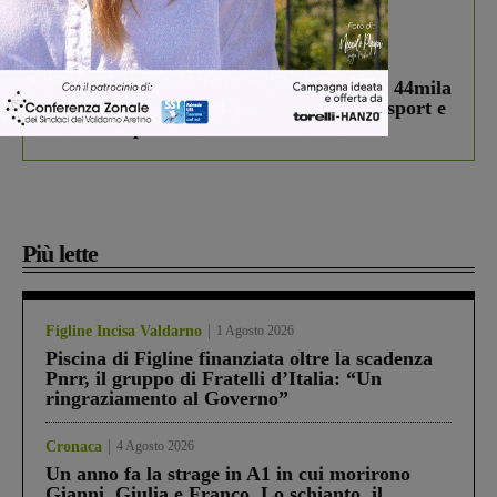
In vetrina
3 Agosto 2026
Estra Notizie agosto: Smart Cities, oltre 44mila
studenti coinvolti, torna il bando per lo sport e
debutta il podcast Estrair
Più lette
Figline Incisa Valdarno
1 Agosto 2026
Piscina di Figline finanziata oltre la scadenza
Pnrr, il gruppo di Fratelli d’Italia: “Un
ringraziamento al Governo”
Cronaca
4 Agosto 2026
Un anno fa la strage in A1 in cui morirono
Gianni, Giulia e Franco. Lo schianto, il