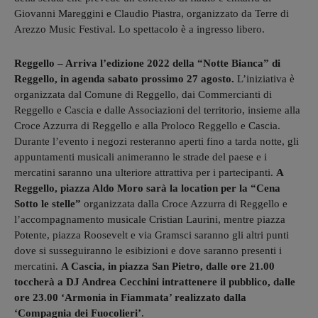
Giovanni Mareggini e Claudio Piastra, organizzato da Terre di
Arezzo Music Festival. Lo spettacolo è a ingresso libero.
Reggello – Arriva l’edizione 2022 della “Notte Bianca” di
Reggello, in agenda sabato prossimo 27 agosto.
L’iniziativa è
organizzata dal Comune di Reggello, dai Commercianti di
Reggello e Cascia e dalle Associazioni del territorio, insieme alla
Croce Azzurra di Reggello e alla Proloco Reggello e Cascia.
Durante l’evento i negozi resteranno aperti fino a tarda notte, gli
appuntamenti musicali animeranno le strade del paese e i
mercatini saranno una ulteriore attrattiva per i partecipanti.
A
Reggello, piazza Aldo Moro sarà la location per la “Cena
Sotto le stelle”
organizzata dalla Croce Azzurra di Reggello e
l’accompagnamento musicale Cristian Laurini, mentre piazza
Potente, piazza Roosevelt e via Gramsci saranno gli altri punti
dove si susseguiranno le esibizioni e dove saranno presenti i
mercatini.
A Cascia, in piazza San Pietro, dalle ore 21.00
toccherà a DJ Andrea Cecchini intrattenere il pubblico, dalle
ore 23.00 ‘Armonia in Fiammata’ realizzato dalla
‘Compagnia dei Fuocolieri’
.