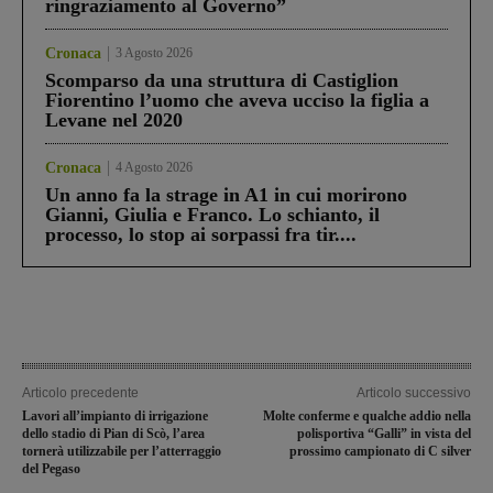
ringraziamento al Governo”
Cronaca
3 Agosto 2026
Scomparso da una struttura di Castiglion
Fiorentino l’uomo che aveva ucciso la figlia a
Levane nel 2020
Cronaca
4 Agosto 2026
Un anno fa la strage in A1 in cui morirono
Gianni, Giulia e Franco. Lo schianto, il
processo, lo stop ai sorpassi fra tir....
Articolo precedente
Articolo successivo
Lavori all’impianto di irrigazione
Molte conferme e qualche addio nella
dello stadio di Pian di Scò, l’area
polisportiva “Galli” in vista del
tornerà utilizzabile per l’atterraggio
prossimo campionato di C silver
del Pegaso