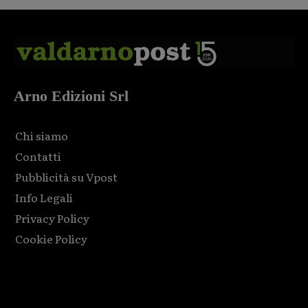
Arno Edizioni Srl
Chi siamo
Contatti
Pubblicità su Vpost
Info Legali
Privacy Policy
Cookie Policy
Html code here! Replace this with any non empty raw html
code and that's it.