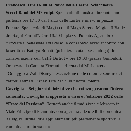
Francesca. Ore 16:00 al Parco delle Lastre. Sciacchetrà
Street Band del M° Volpi.
Spettacolo di musica itinerante con
partenza ore 17:30 dal Parco delle Lastre e arrivo in piazza
Potente. Spettacolo di Magia con il Mago Sereno Magic “Il Baule
dei Sogni Perduti”. Ore 18:30 in piazza Potente. Aperilibro –
“Trovare il benessere attraverso la consapevolezza” incontro con
la scrittrice Kathya Bonatti (psicoterapeuta – sessuologa). In
collaborazione con Caffè Bistrot – ore 19:30 (piazza Garibaldi).
Orchestra da Camera Fiorentina diretta dal M° Lanzetta
“Omaggio a Walt Disney”: esecuzione delle colonne sonore dei
cartoni animati Disney. Ore 21:15 in piazza Potente.
Cavriglia – Sei giorni di iniziative che coinvolgeranno l’intera
comunità: Cavriglia si
appresta a vivere l’edizione 2022 delle
“Feste del Perdono”.
Tornerà anche il tradizionale Mercato in
Viale Principe di Piemonte, con apertura alle ore 8 di domenica
31 luglio. Infine, due appuntamenti più prettamente sportivi: la
camminata notturna con