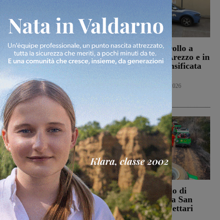
Punto Nascita della
Servizi di controllo a
Gruccia, Tucci (FdI):
Montevarchi, Arezzo e in
“Montevarchi è sulla
provincia: intensificata
giusta strada di un
l’attività
aumento dei parti”
Cronaca
8 Agosto 2026
Politica
8 Agosto 2026
Campionato nazionale
Bucine, incendio di
Juniores, girone
oliveta e bosco a San
interamente toscano per
Pancrazio. Tre ettari
Terranuova Traiana e
l’area bruciata