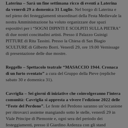
Laterina – Sarà un fine settimana ricco di eventi a Laterina
da venerdì 29 a domenica 31 Luglio
. Nel borgo di Laterina e
nel pieno dei festeggiamenti straordinari della Festa Medievale la
nostra Amministrazione ha voluto organizzare due spazi
espositivi per i “SOGNI DIPINTI E SCOLPITI SULLA PIETRA”
di due nostri concittadini artisti. Presso il Palazzo Guinigi
PITTURE di Rita Tassini. Presso la Chiesa di San Biagio
SCULTURE di Gilberto Borri. Venerdì 29, ore 19.00 Vernissage
di presentazione delle due mostre.
Reggello – Spettacolo teatrale “MASACCIO 1944. Cronaca
di un furto sventato”
a cura del Gruppo della Pieve (repliche
sabato 30 e domenica 31).
Cavriglia – Sei giorni di iniziative che coinvolgeranno l’intera
comunità: Cavriglia si
appresta a vivere l’edizione 2022 delle
“Feste del Perdono”.
Le feste del Perdono saranno un’occasione
per ritrovarci assieme mangiando sotto le stelle, venerdì 29 in
Viale Principe di Piemonte e, ogni sera del periodo dei
festeggiamenti, presso il Giardino Ardenza con gli stand