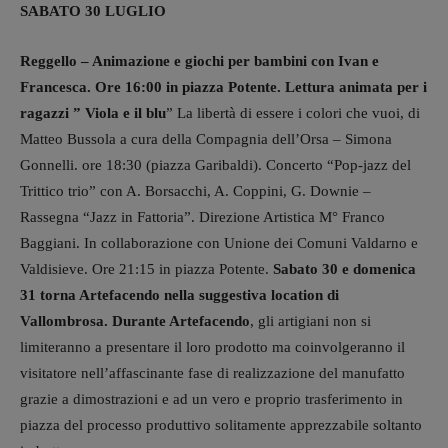
SABATO 30 LUGLIO
Reggello – Animazione e giochi per bambini con Ivan e
Francesca. Ore 16:00 in piazza Potente. Lettura animata per i
ragazzi ” Viola e il blu
” La libertà di essere i colori che vuoi, di
Matteo Bussola a cura della Compagnia dell’Orsa – Simona
Gonnelli. ore 18:30 (piazza Garibaldi). Concerto “Pop-jazz del
Trittico trio” con A. Borsacchi, A. Coppini, G. Downie –
Rassegna “Jazz in Fattoria”. Direzione Artistica M° Franco
Baggiani. In collaborazione con Unione dei Comuni Valdarno e
Valdisieve. Ore 21:15 in piazza Potente.
Sabato 30 e domenica
31 torna Artefacendo nella suggestiva location di
Vallombrosa.
Durante Artefacendo
, gli artigiani non si
limiteranno a presentare il loro prodotto ma coinvolgeranno il
visitatore nell’affascinante fase di realizzazione del manufatto
grazie a dimostrazioni e ad un vero e proprio trasferimento in
piazza del processo produttivo solitamente apprezzabile soltanto