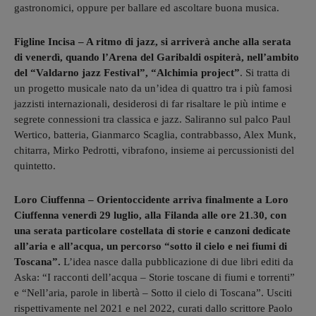
gastronomici, oppure per ballare ed ascoltare buona musica.
Figline Incisa – A ritmo di jazz, si arriverà anche alla serata
di venerdì, quando l’Arena del Garibaldi ospiterà, nell’ambito
del “Valdarno jazz Festival”, “Alchimia project”
. Si tratta di
un progetto musicale nato da un’idea di quattro tra i più famosi
jazzisti internazionali, desiderosi di far risaltare le più intime e
segrete connessioni tra classica e jazz. Saliranno sul palco Paul
Wertico, batteria, Gianmarco Scaglia, contrabbasso, Alex Munk,
chitarra, Mirko Pedrotti, vibrafono, insieme ai percussionisti del
quintetto.
Loro Ciuffenna – Orientoccidente arriva finalmente a Loro
Ciuffenna venerdì 29 luglio, alla Filanda alle ore 21.30, con
una serata particolare costellata di storie e canzoni dedicate
all’aria e all’acqua, un percorso “sotto il cielo e nei fiumi di
Toscana”.
L’idea nasce dalla pubblicazione di due libri editi da
Aska: “I racconti dell’acqua – Storie toscane di fiumi e torrenti”
e “Nell’aria, parole in libertà – Sotto il cielo di Toscana”. Usciti
rispettivamente nel 2021 e nel 2022, curati dallo scrittore Paolo