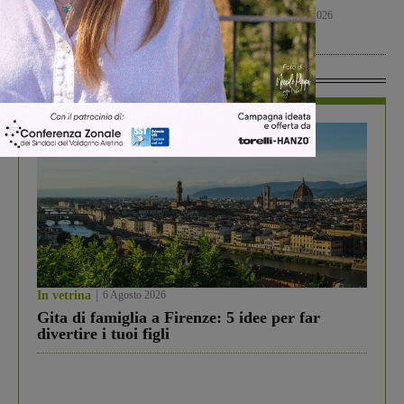
Montevarchi
Cronaca
7 Agosto 2026
Calcio Giovanili
8 Agosto 2026
In Vetrina
In vetrina
6 Agosto 2026
Gita di famiglia a Firenze: 5 idee per far
divertire i tuoi figli