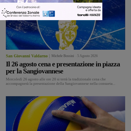
San Giovanni Valdarno
Michele Bossini
-
5 Agosto 2026
Il 26 agosto cena e presentazione in piazza
per la Sangiovannese
Mercoledì 26 agosto alle ore 20 si terrà la tradizionale cena che
accompagnerà la presentazione della Sangiovannese nella consueta...