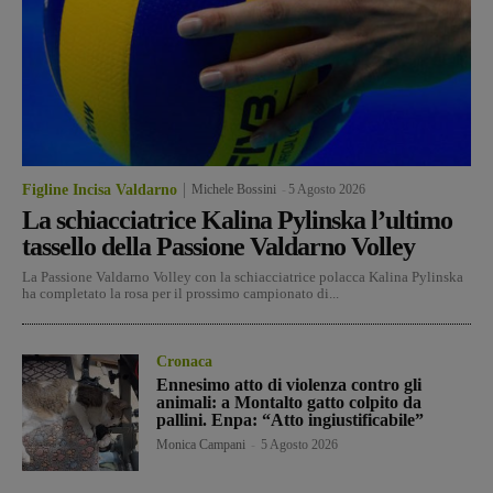
Figline Incisa Valdarno
Michele Bossini
-
5 Agosto 2026
La schiacciatrice Kalina Pylinska l’ultimo
tassello della Passione Valdarno Volley
La Passione Valdarno Volley con la schiacciatrice polacca Kalina Pylinska
ha completato la rosa per il prossimo campionato di...
Cronaca
Ennesimo atto di violenza contro gli
animali: a Montalto gatto colpito da
pallini. Enpa: “Atto ingiustificabile”
Monica Campani
-
5 Agosto 2026