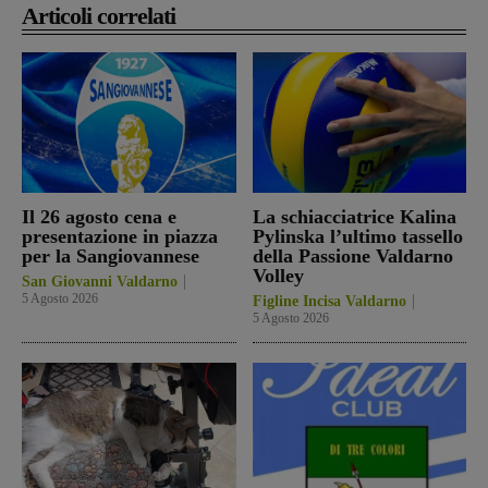
Articoli correlati
Il 26 agosto cena e
La schiacciatrice Kalina
presentazione in piazza
Pylinska l’ultimo tassello
per la Sangiovannese
della Passione Valdarno
Volley
San Giovanni Valdarno
5 Agosto 2026
Figline Incisa Valdarno
5 Agosto 2026