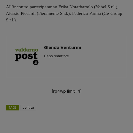
All’incontro parteciperanno Erika Notarbartolo (Yobel S.r.l.),
Alessio Piccardi (Fieramente S.r.l.), Federico Parma (Ge-Group
S.r.l.).
Glenda Venturini
Capo redattore
[rp4wp limit=4]
TAGS
politica