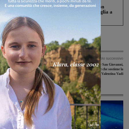
Scomparso da una struttura di Castiglion
Fiorentino l’uomo che aveva ucciso la figlia a
Levane nel 2020
Articolo precedente
Articolo successivo
Treni, Casucci e Galli (Lega): “I
Progetto per San Giovanni,
Tavoli tecnici di Baccelli. Un assessore
presentata la coalizione che sostiene la
senza risposte”
candidatura di Valentina Vadi
Ultime Notizie