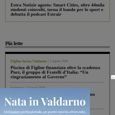
Estra Notizie agosto: Smart Cities, oltre 44mila
studenti coinvolti, torna il bando per lo sport e
debutta il podcast Estrair
Più lette
Figline Incisa Valdarno
1 Agosto 2026
Piscina di Figline finanziata oltre la scadenza
Pnrr, il gruppo di Fratelli d’Italia: “Un
ringraziamento al Governo”
×
Cronaca
4 Agosto 2026
Un anno fa la strage in A1 in cui morirono
Gianni, Giulia e Franco. Lo schianto, il
processo, lo stop ai sorpassi fra tir....
Cronaca
3 Agosto 2026