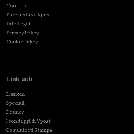
Contatti
Pubblicità su Vpost
Info Legali
Privacy Policy
Cookie Policy
Html code here! Replace this with any non empty raw html
code and that's it.
Link utili
Elezioni
Speciali
Dossier
I sondaggi di Vpost
Comunicati Stampa