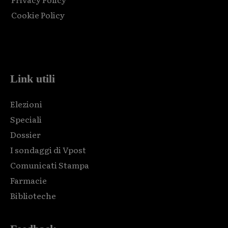
Cookie Policy
Html code here! Replace this with any non empty raw html
code and that's it.
Link utili
Elezioni
Speciali
Dossier
I sondaggi di Vpost
Comunicati Stampa
Farmacie
Biblioteche