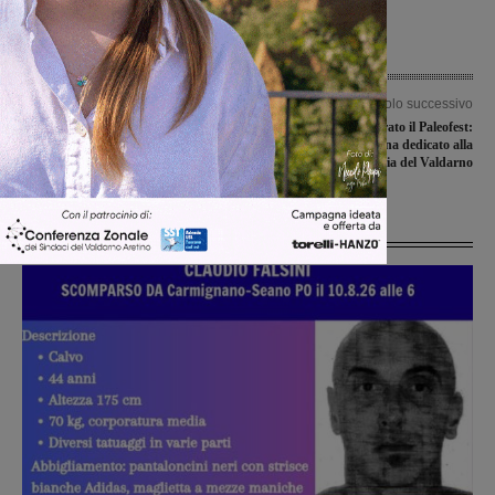
Articolo precedente
Articolo successivo
Termina con successo “Smarty”,
Montevarchi, inaugurato il Paleofest:
progetto dell’ISIS Valdarno in
un fine settimana dedicato alla
sinergia con la ZCS
Preistoria del Valdarno
Ultime Notizie