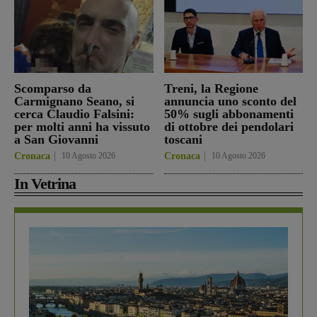
Scomparso da
Treni, la Regione
Carmignano Seano, si
annuncia uno sconto del
cerca Claudio Falsini:
50% sugli abbonamenti
per molti anni ha vissuto
di ottobre dei pendolari
a San Giovanni
toscani
Cronaca
10 Agosto 2026
Cronaca
10 Agosto 2026
In Vetrina