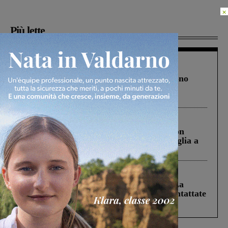
×
Più lette
Cronaca
4 Agosto 2026
Un anno fa la strage in A1 in cui morirono
Gianni, Giulia e Franco. Lo schianto, il
processo, lo stop ai sorpassi fra tir....
Cronaca
3 Agosto 2026
Scomparso da una struttura di Castiglion
Fiorentino l’uomo che aveva ucciso la figlia a
Levane nel 2020
Cronaca
5 Agosto 2026
Continuano le ricerche di Miah Billal. La
Prefettura: “In caso di avvistamento contattate
il 112”