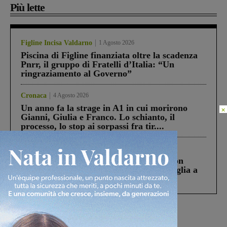
Più lette
Figline Incisa Valdarno
1 Agosto 2026
Piscina di Figline finanziata oltre la scadenza
Pnrr, il gruppo di Fratelli d’Italia: “Un
ringraziamento al Governo”
Cronaca
4 Agosto 2026
Un anno fa la strage in A1 in cui morirono
×
Gianni, Giulia e Franco. Lo schianto, il
processo, lo stop ai sorpassi fra tir....
Cronaca
3 Agosto 2026
Scomparso da una struttura di Castiglion
Fiorentino l’uomo che aveva ucciso la figlia a
Levane nel 2020