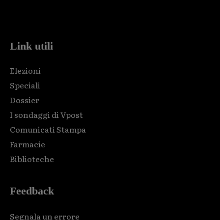
Html code here! Replace this with any non empty raw html
code and that's it.
Link utili
Elezioni
Speciali
Dossier
I sondaggi di Vpost
Comunicati Stampa
Farmacie
Biblioteche
Feedback
Segnala un errore