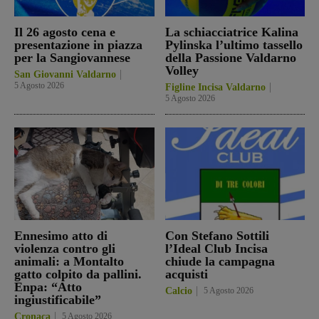
Il 26 agosto cena e
La schiacciatrice Kalina
presentazione in piazza
Pylinska l’ultimo tassello
per la Sangiovannese
della Passione Valdarno
Volley
San Giovanni Valdarno
5 Agosto 2026
Figline Incisa Valdarno
5 Agosto 2026
Ennesimo atto di
Con Stefano Sottili
violenza contro gli
l’Ideal Club Incisa
animali: a Montalto
chiude la campagna
gatto colpito da pallini.
acquisti
Enpa: “Atto
Calcio
5 Agosto 2026
ingiustificabile”
Cronaca
5 Agosto 2026