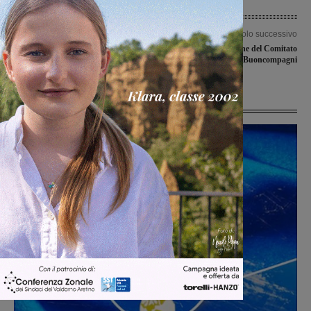
Articolo precedente
Articolo successivo
Spettacoli e iniziative nei comuni
Sabato l’inaugurazione del Comitato
valdarnesi: l’agenda del Weekender
elettorale di Buoncompagni
Ultime Notizie