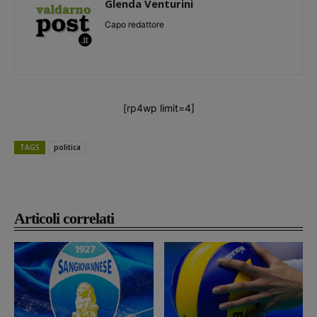
Glenda Venturini
Capo redattore
[rp4wp limit=4]
TAGS
politica
Articoli correlati