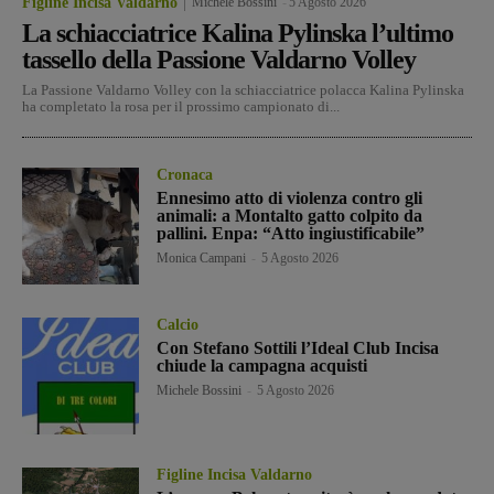
Figline Incisa Valdarno
Michele Bossini
-
5 Agosto 2026
La schiacciatrice Kalina Pylinska l’ultimo
tassello della Passione Valdarno Volley
La Passione Valdarno Volley con la schiacciatrice polacca Kalina Pylinska
ha completato la rosa per il prossimo campionato di...
Cronaca
Ennesimo atto di violenza contro gli
animali: a Montalto gatto colpito da
pallini. Enpa: “Atto ingiustificabile”
Monica Campani
-
5 Agosto 2026
Calcio
Con Stefano Sottili l’Ideal Club Incisa
chiude la campagna acquisti
Michele Bossini
-
5 Agosto 2026
Figline Incisa Valdarno