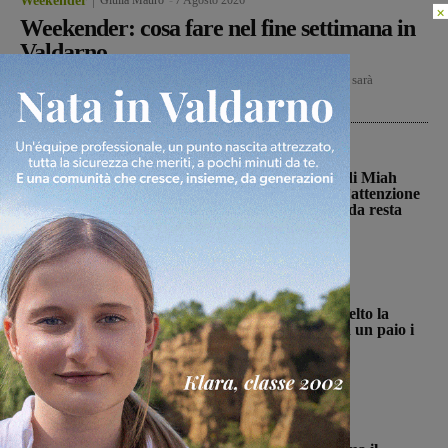
Weekender
Giulia Mauro
-
7 Agosto 2026
×
Weekender: cosa fare nel fine settimana in
Valdarno
VENERDÌ 7 AGOSTO Reggello- Per il Cinema sotto le Stelle sarà
proiettato a Vaggio il film d’animazione “Tartarughe...
Cronaca
Sospese le ricerche sul campo di Miah
Billal, il Prefetto di Arezzo: “L’attenzione
delle istituzioni su questa vicenda resta
alta”
Glenda Venturini
-
6 Agosto 2026
San Giovanni Valdarno
La Futsal Sangiovannese ha scelto la
strada della continuità, appena un paio i
volti nuovi
Michele Bossini
-
6 Agosto 2026
Cronaca