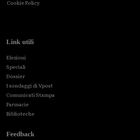
Cookie Policy
Html code here! Replace this with any non empty raw html
code and that's it.
Link utili
Elezioni
Speciali
Dossier
I sondaggi di Vpost
Comunicati Stampa
Farmacie
Biblioteche
Feedback