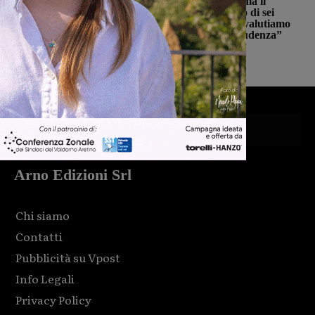
Punto Nascita, no alla deroga ma il
Ministero apre al monitoraggio di sei
mesi. Vadi: “Una risposta che valutiamo
positivamente anche se con prudenza”
Monica Campani
-
6 Agosto 2026
Arno Edizioni Srl
Chi siamo
Contatti
Pubblicità su Vpost
Info Legali
Privacy Policy