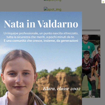
×
Ultime Notizie
Calcio
Michele Bossini
-
8 Agosto 2026