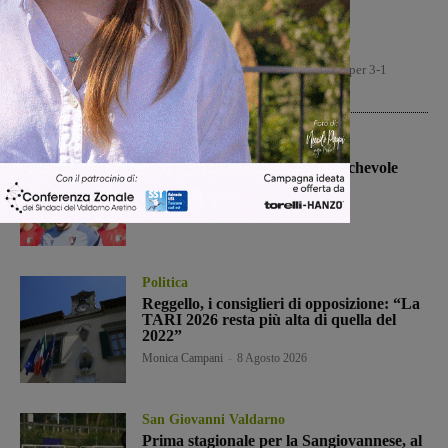
Il Terrranuova Traiana battuto 3-1
nell’amichevole di Grosseto
Il Terranuova Traiana, pur non demeritando, è stata sconfitto per 3-1
nell'amichevole in casa del Grosseto, squadra di serie...
Calcio
Il Montevarchi affronta in amichevole
l’Ancona
Michele Bossini
-
8 Agosto 2026
Politica
Reggello, i consiglieri di opposizione: “La
TARI 2026 resta più alta di quella del
2022”
Monica Campani
-
8 Agosto 2026
San Giovanni Valdarno
Prima stagionale per la Sangiovannese, al