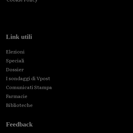
Html code here! Replace this with any non empty raw html
code and that's it.
Link utili
Elezioni
Speciali
Dossier
I sondaggi di Vpost
Comunicati Stampa
Farmacie
Biblioteche
Feedback