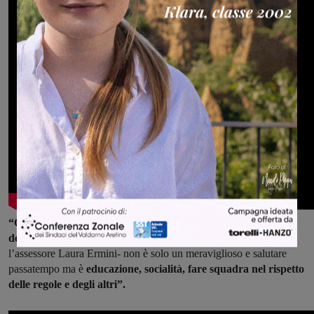
“Giugno Sport è un vero e proprio viaggio all’interno
dell’impegno educativ
o della nostra comunità. Lo sport-ricorda
l’assessore Laura Ermini- non è solo un meraviglioso e salutare
passatempo ma è
educazione, socialità, fare squadra nel rispetto
delle regole e degli altri”.