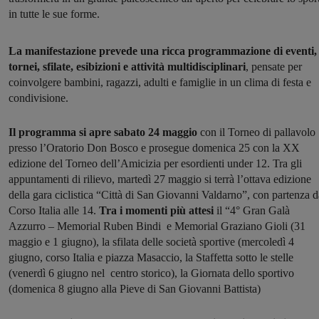
in tutte le sue forme.
La manifestazione prevede una ricca programmazione di eventi,
tornei, sfilate, esibizioni e attività multidisciplinari
, pensate per
coinvolgere bambini, ragazzi, adulti e famiglie in un clima di festa e
condivisione.
Il programma si apre sabato 24 maggio
con il Torneo di pallavolo
presso l’Oratorio Don Bosco e prosegue domenica 25 con la XX
edizione del Torneo dell’Amicizia per esordienti under 12. Tra gli
appuntamenti di rilievo, martedì 27 maggio si terrà l’ottava edizione
della gara ciclistica “Città di San Giovanni Valdarno”, con partenza d
Corso Italia alle 14.
Tra i momenti più attesi
il “4° Gran Galà
Azzurro – Memorial Ruben Bindi e Memorial Graziano Gioli (31
maggio e 1 giugno), la sfilata delle società sportive (mercoledì 4
giugno, corso Italia e piazza Masaccio, la Staffetta sotto le stelle
(venerdì 6 giugno nel centro storico), la Giornata dello sportivo
(domenica 8 giugno alla Pieve di San Giovanni Battista)