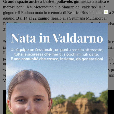
Grande spazio anche a basket, pallavolo, ginnastica artistica e
motori,
con il XV Motoraduno “Le Manette del Valdarno” il 1°
×
giugno e il Raduno moto in memoria di Beatrice Bossini, domenica 
giugno.
Dal 14 al 22 giugno,
spazio alla Settimana Multisport al
Palagalli con basket, tennistavolo, calcio giovanile e pallavolo, e saba
21 la dimostrazione di tennistavolo in largo Arnolfo da Cambio.
“Giugno Sport è una manifestazione -dice il sindaci d
che esprime
pieno i valori della partecipazione, della salute e della coesione social
Il Comune di San Giovanni Valdarno invita tutti i cittadini a
partecipare, tifare, e soprattutto divertirsi. Giugno Sport è molto più d
un calendario di eventi: è un inno alla partecipazione, al benessere e a
valori che lo sport sa trasmettere. È un’occasione per stare insieme, p
valorizzare le nostre eccellenze sportive
e per rendere San Giovann
Valdarno una vera città dello sport”.