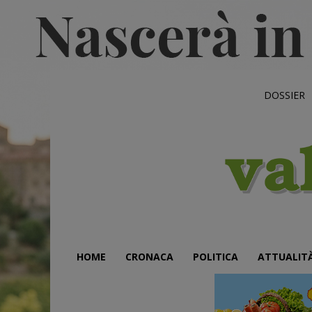
DOSSIER
HOME
CRONACA
POLITICA
ATTUALIT