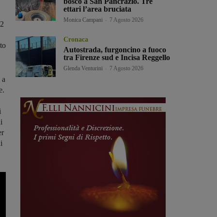
bosco a San Pancrazio. Tre
ettari l’area bruciata
Monica Campani
-
7 Agosto 2026
22
Cronaca
to
Autostrada, furgoncino a fuoco
tra Firenze sud e Incisa Reggello
Glenda Venturini
-
7 Agosto 2026
 a
e.
i
i
er
i