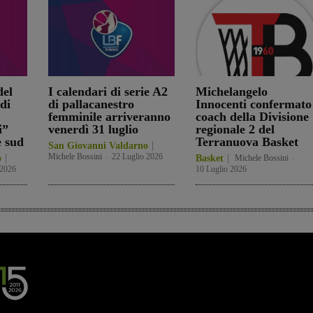
el
I calendari di serie A2
Michelangelo
di
di pallacanestro
Innocenti confermato
femminile arriveranno
coach della Divisione
i”
venerdì 31 luglio
regionale 2 del
e sud
Terranuova Basket
San Giovanni Valdarno
Michele Bossini
-
22 Luglio 2026
o
Basket
Michele Bossini
-
 2026
10 Luglio 2026