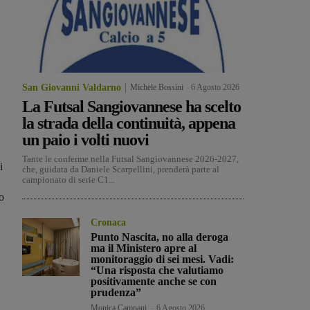
San Giovanni Valdarno
Michele Bossini
-
6 Agosto 2026
La Futsal Sangiovannese ha scelto
la strada della continuità, appena
un paio i volti nuovi
Tante le conferme nella Futsal Sangiovannese 2026-2027,
i
che, guidata da Daniele Scarpellini, prenderà parte al
campionato di serie C1...
o
Cronaca
Punto Nascita, no alla deroga
ma il Ministero apre al
monitoraggio di sei mesi. Vadi:
“Una risposta che valutiamo
positivamente anche se con
prudenza”
Monica Campani
-
6 Agosto 2026