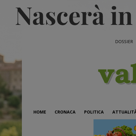
DOSSIER
HOME
CRONACA
POLITICA
ATTUALIT