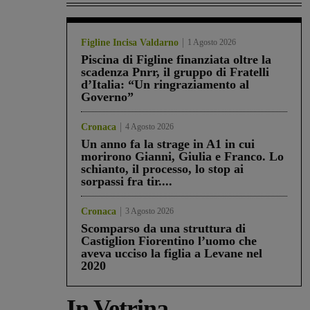
Figline Incisa Valdarno
1 Agosto 2026
Piscina di Figline finanziata oltre la
scadenza Pnrr, il gruppo di Fratelli
d’Italia: “Un ringraziamento al
Governo”
Cronaca
4 Agosto 2026
Un anno fa la strage in A1 in cui
morirono Gianni, Giulia e Franco. Lo
schianto, il processo, lo stop ai
sorpassi fra tir....
Cronaca
3 Agosto 2026
Scomparso da una struttura di
Castiglion Fiorentino l’uomo che
aveva ucciso la figlia a Levane nel
2020
In Vetrina