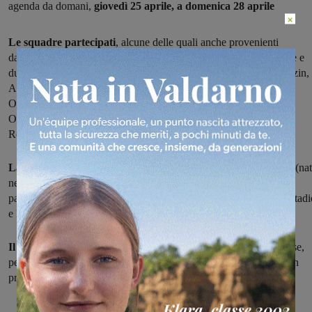
agenda da domani,
giovedì 25 aprile, a domenica 28 aprile
×
Le squadre partecipati
, alcune delle quali anche provenienti
dall’estero, sono state
suddivise in quattro gironi
(due da cinque e
due da quattro):
nel girone A
Cmb Valdarno, Equilino Roma, Pazin,
Asinalonga e Ortona;
il girone B
è composto da Bucarest, Ostia,
Osimo, Aurora Desio e Affrico Firenze;
il girone C
da Synergy,
Olimpia Roma, Legnaia e Rijeca, infine
il girone D
cha conta
Reggello, Don Bosco Livorno, Zagabria e Team Up Roma.
La manifestazione,
riservata ai ragazzi della categorie esordienti (nat
nel 2012 e nel 2013) si svolgerà
su quatto campi:
il Palagalli, il
palazzetto comunale di via Genova, la tensostruttura in zona antistadi
e la palestra dell’isis “Valdarno”.
Il programma prevede
una prima fase all’italiana, la seconda fase,
per definire la griglia delle finali, con
quella per il primo posto
in
programma domenica pomeriggio al Palagalli.