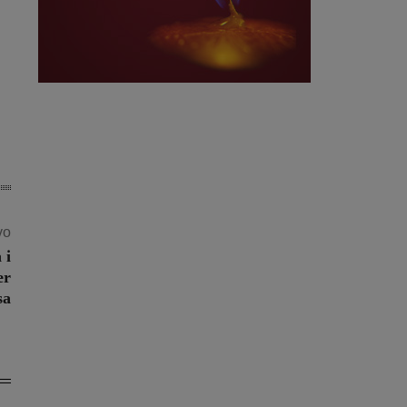
vo
 i
er
sa