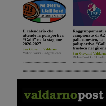
Il calendario che
Raggruppamenti d
attende la polisportiva
campionato di A2 
“Galli” nella stagione
pallacanestro, la
2026-2027
polisportiva “Gall
trasloca nel giron
San Giovanni Valdarno
Michele Bossini
-
3 Agosto 2026
San Giovanni Valdarn
Michele Bossini
-
24 Luglio