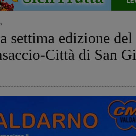
o
la settima edizione de
asaccio-Città di San G