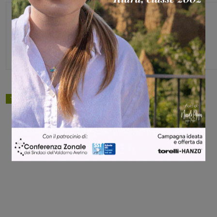
Michele Bossini
TAGS
basket
Share