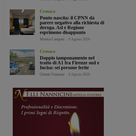
Cronaca
Punto nascita: il CPNN dà
parere negativo alla richiesta di
deroga. Asl e Regione
esprimono disappunto
Monica Campani
-
6 Agosto 2026
Cronaca
Doppio tamponamento nel
tratto di A1 fra Firenze sud e
Incisa: sei persone ferite
Glenda Venturini
-
6 Agosto 2026