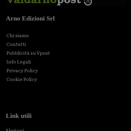
Arno Edizioni Srl
Chi siamo
Contatti
Pubblicità su Vpost
Info Legali
Privacy Policy
Cookie Policy
Html code here! Replace this with any non empty raw html
code and that's it.
Link utili
Elezioni