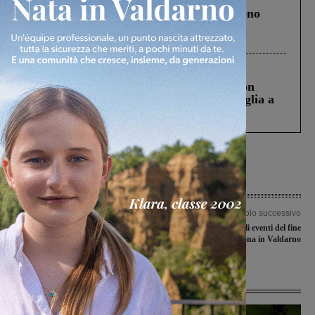
Un anno fa la strage in A1 in cui morirono
Gianni, Giulia e Franco. Lo schianto, il
processo, lo stop ai sorpassi fra tir....
Cronaca
3 Agosto 2026
Scomparso da una struttura di Castiglion
Fiorentino l’uomo che aveva ucciso la figlia a
Levane nel 2020
Articolo precedente
Articolo successivo
I gemelli Matteo pronti ad accasarsi al
Weekender: gli eventi del fine
Figline
settimana in Valdarno
Ultime Notizie