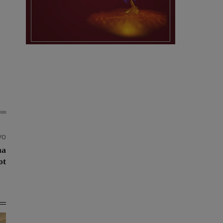
vo
na
ot