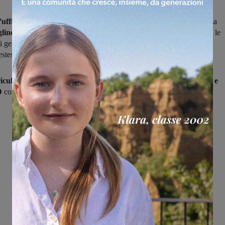
ufficialità che dovrebbe arrivare nel giro di un paio di giorni
ma
gline
sia riuscito a battere una agguerrita concorrenza per assicurarsi le
ei gemelli
Lorenzo e Giacomo Matteo,
difensori classe 1997 e in
estese dove hanno giocato nelle ultime stagioni
riculum
buona esperienza nelle file di Porta Romana in
Eccellenza e
D
con la Rignanese.