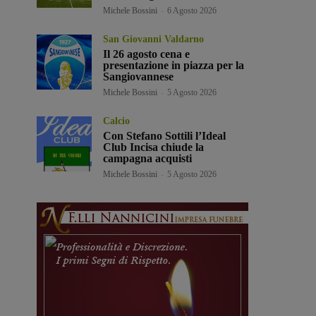
Michele Bossini
-
6 Agosto 2026
San Giovanni Valdarno
Il 26 agosto cena e
presentazione in piazza per la
Sangiovannese
Michele Bossini
-
5 Agosto 2026
Calcio
Con Stefano Sottili l’Ideal
Club Incisa chiude la
campagna acquisti
Michele Bossini
-
5 Agosto 2026