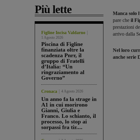
Più lette
Manca solo l’
pare che
il Fi
prestazioni d
Figline Incisa Valdarno
arrivo dalla S
1 Agosto 2026
Piscina di Figline
finanziata oltre la
Nel loro cur
scadenza Pnrr, il
anche serie 
gruppo di Fratelli
d’Italia: “Un
ringraziamento al
Governo”
Cronaca
4 Agosto 2026
Un anno fa la strage in
A1 in cui morirono
Gianni, Giulia e
Franco. Lo schianto, il
processo, lo stop ai
sorpassi fra tir....