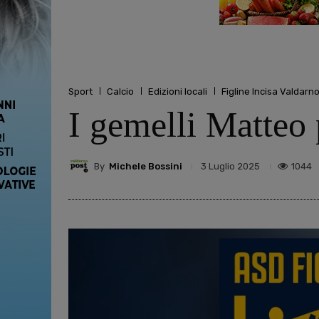
Sport
Calcio
Edizioni locali
Figline Incisa Valdarn
I gemelli Matteo 
By
Michele Bossini
1044
3 Luglio 2025