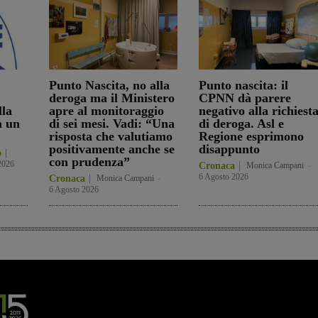
Punto Nascita, no alla
Punto nascita: il
deroga ma il Ministero
CPNN dà parere
lla
apre al monitoraggio
negativo alla richiest
a un
di sei mesi. Vadi: “Una
di deroga. Asl e
risposta che valutiamo
Regione esprimono
positivamente anche se
disappunto
o
con prudenza”
2026
Cronaca
Monica Campani
-
6 Agosto 2026
Cronaca
Monica Campani
-
6 Agosto 2026