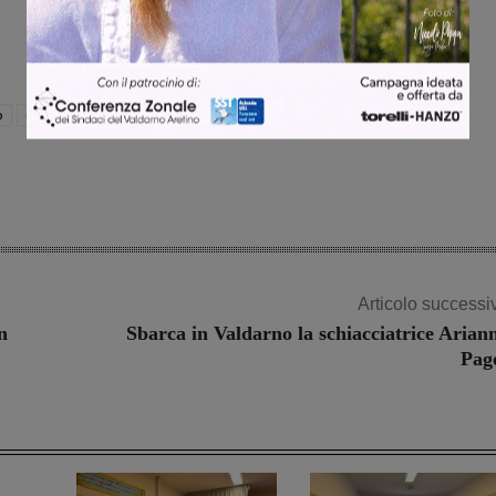
o
eccellenza
Articolo successi
n
Sbarca in Valdarno la schiacciatrice Arian
Pag