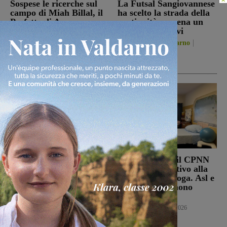
Sospese le ricerche sul
La Futsal Sangiovannese
campo di Miah Billal, il
ha scelto la strada della
Prefetto di Arezzo:
continuità, appena un
“L’attenzione delle
paio i volti nuovi
istituzioni su questa
San Giovanni Valdarno
vicenda resta alta”
6 Agosto 2026
Cronaca
6 Agosto 2026
Punto Nascita, no alla
Punto nascita: il CPNN
deroga ma il Ministero
dà parere negativo alla
apre al monitoraggio di
richiesta di deroga. Asl e
sei mesi. Vadi: “Una
Regione esprimono
risposta che valutiamo
disappunto
positivamente anche se
Cronaca
6 Agosto 2026
con prudenza”
Cronaca
6 Agosto 2026