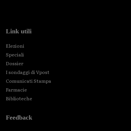
Html code here! Replace this with any non empty raw html
code and that's it.
Link utili
Elezioni
Speciali
Dossier
I sondaggi di Vpost
Comunicati Stampa
Farmacie
Biblioteche
Feedback