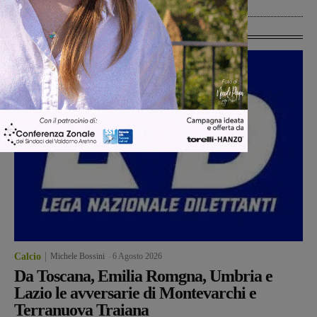
Ultime Calcio
Calcio
Michele Bossini
-
6 Agosto 2026
Da Toscana, Emilia Romgna, Umbria e
Lazio le avversarie di Montevarchi e
Terranuova Traiana