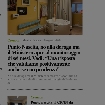
e
o
Cronaca
Monica Campani
-
6 Agosto 2026
Punto Nascita, no alla deroga ma
il Ministero apre al monitoraggio
di sei mesi. Vadi: “Una risposta
che valutiamo positivamente
 e
anche se con prudenza”
No alla deroga ma il Ministero si mostra disponibile ad
r
attivare un periodo di stretto monitoraggio della durata
di...
Cronaca
Punto nascita: il CPNN dà
e