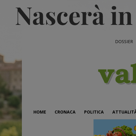
DOSSIER
HOME
CRONACA
POLITICA
ATTUALIT