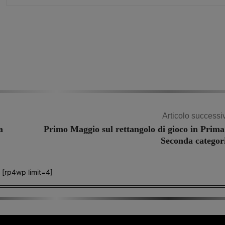
Share
Articolo successi
a
Primo Maggio sul rettangolo di gioco in Prima
Seconda categor
[rp4wp limit=4]