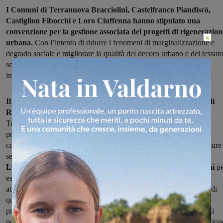
I Comuni di Terranuova Bracciolini, Castelfranco Piandiscò,
Castiglion Fibocchi e Loro Ciuffenna hanno stipulato una
convenzione per la gestione associata dei progetti di rigenerazion
×
urbana.
Con l’intento di ridurre i fenomeni di marginalizzazione e
degrado sociale e migliorare la qualità del decoro urbano e del tessut
sociale e ambientale, il progetto condiviso intende andare ad
intercettare i contributi erogati dal Ministero dell’Interno.
Il finanziamento in oggetto, facente capo al Piano Nazionale di
Ripresa e Resilienza (PNRR)
, consentirebbe al Comune di
Terranuova, insieme all’Unione dei Comuni del Pratomagno, di
programmare nell’ampio territorio di competenza, in un progetto
condiviso, una serie di interventi di recupero a livello di infrastrutture
servizi con particolare attenzione della sostenibilità ambientale.
L’edificio individuato dal Comnune di Terranuova Bracciolini
pe
essere coinvolto nel progetto, ai fini della riqualificazione e delle
attività di tipo culturale e sociale, è situato in via Concini: si tratta di
quella
che una volta era una scuola per l’infanzia.
L’intervento
prevede la realizzazione di una casa delle associazioni, sale e spazi
polifunzionali finalizzati a promuovere e ottimizzare la socializzazion