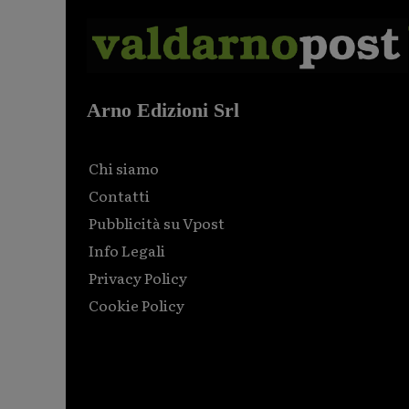
Arno Edizioni Srl
Chi siamo
Contatti
Pubblicità su Vpost
Info Legali
Privacy Policy
Cookie Policy
Html code here! Replace this with any non empty raw
html code and that's it.