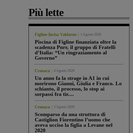
Più lette
Figline Incisa Valdarno
1 Agosto 2026
Piscina di Figline finanziata oltre la
scadenza Pnrr, il gruppo di Fratelli
d’Italia: “Un ringraziamento al
Governo”
Cronaca
4 Agosto 2026
Un anno fa la strage in A1 in cui
morirono Gianni, Giulia e Franco. Lo
schianto, il processo, lo stop ai
sorpassi fra tir....
Cronaca
3 Agosto 2026
Scomparso da una struttura di
Castiglion Fiorentino l’uomo che
aveva ucciso la figlia a Levane nel
2020