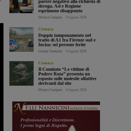
parere negativo alla richiesta di
deroga. Asl e Regione
esprimono disappunto
Monica Campani
-
6 Agosto 2026
Cronaca
Doppio tamponamento nel
tratto di A1 fra Firenze sud e
Incisa: sei persone ferite
Glenda Venturini
-
6 Agosto 2026
Cronaca
Il Comitato “Le vittime di
Podere Rota” presenta un
esposto sulle molestie olfattive
derivanti dal sito
Monica Campani
-
6 Agosto 2026