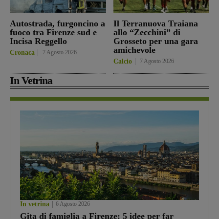
Autostrada, furgoncino a
Il Terranuova Traiana
fuoco tra Firenze sud e
allo “Zecchini” di
Incisa Reggello
Grosseto per una gara
amichevole
Cronaca
7 Agosto 2026
Calcio
7 Agosto 2026
In Vetrina
In vetrina
6 Agosto 2026
Gita di famiglia a Firenze: 5 idee per far