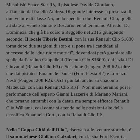
Mitsubishi Space Star R5, il pistoiese Davide Giordano,
affiancato dal fratello Andrea. Di grande interesse la presenza di
due vetture di classe N5, nello specifico due Renault Clio, quelle
affidate al veneto Simone Boscariol ed al teramano Alfredo De
Dominicis, che già ha corso a Reggello nel 2015 giungendo
secondo.
Il locale Tiberio Bettini
, con la sua Renault Clio S1600
torna dopo due stagioni di stop e si pone tra i candidati al
successo delle “due ruote motrici”, dovendosi però guardare alle
spalle dall’aretino Cappelletti (Renault Clio S1600), dai laziali Di
Giovanni (Renault Clio R3) e Sciscione (Peugeot 208 R2), oltre
che dai pistoiesi Emanuele Danesi (Ford Fiesta R2) e Lorenzo
Nesti (Peugeot 208 R2). Occhi puntati anche su Giacomo
Matteuzzi, con una Renault Clio R3T. Non mancheranno poi le
performance dell’esperto Gianni Lazzeri e di Mariano Mariani,
che tornano entrambi con la datata ma sempre efficace Renault
Clio Williams, così come si attende nelle posizioni alte della
classifica Emanuele Corti, con la Renault Clio RS,
Nella “Coppa Città dell’Olio”,
riservata alle vetture storiche, è
il sammarinese Giuliano Calzolari
, con la sua Ford Escort a