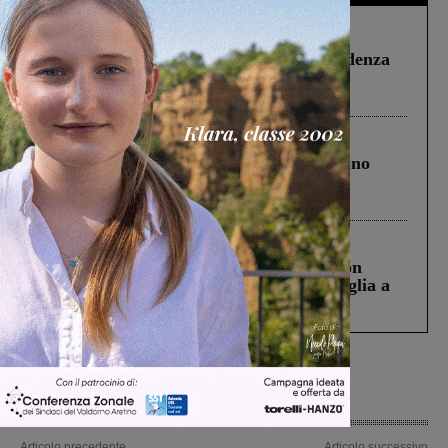
Figline Incisa Valdarno
1 Agosto 2026
Piscina di Figline finanziata oltre la scadenza
Pnrr, il gruppo di Fratelli d’Italia: “Un
ringraziamento al Governo”
Cronaca
4 Agosto 2026
Un anno fa la strage in A1 in cui morirono
Gianni, Giulia e Franco. Lo schianto, il
processo, lo stop ai sorpassi fra tir....
Cronaca
3 Agosto 2026
Scomparso da una struttura di Castiglion
Fiorentino l’uomo che aveva ucciso la figlia a
Levane nel 2020
Articolo precedente
Articolo successivo