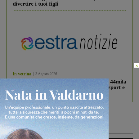
divertire i tuoi figli
×
In vetrina
3 Agosto 2026
Estra Notizie agosto: Smart Cities, oltre 44mila
studenti coinvolti, torna il bando per lo sport e
debutta il podcast Estrair
Più lette