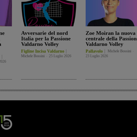
ne
Avversarie del nord
Zoe Moiran la nuova
a
Italia per la Passione
centrale della Passion
a
Valdarno Volley
Valdarno Volley
Figline Incisa Valdarno
Pallavolo
Michele Bossini
-
Michele Bossini
-
25 Luglio 2026
23 Luglio 2026
2026