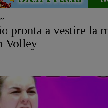
rno
o pronta a vestire la m
o Volley