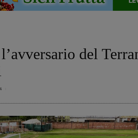
 l’avversario del Terr
i
4