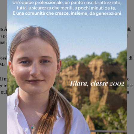
ico Ascoli l’avversario del Terranuova Traiana
ai play-off nazionali,
n palio un posto in serie D.
I piceni si sono qualificati
battendo, nei
nali, in semifianale la Azzura Colli (1-0) e in finale la Jesina (2-1).
ossima,
al “Mario Mattein” di Terranuova, la gara di andata, la gara di
e Marche, si giocherà
domenica 3 giugno.
i mister Calori,
che ha potuto beneficiare di una settimana di riposo
 per recupeare qualche acciaccato, si sta allenando con grande impegno e
 nulla al caso in quello che, per lo sport terranuovese
sarà un evento