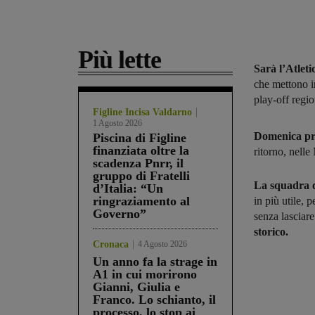
Più lette
Sarà l’Atlet
che mettono i
play-off regio
Figline Incisa Valdarno
1 Agosto 2026
Domenica pr
Piscina di Figline
finanziata oltre la
ritorno, nell
scadenza Pnrr, il
gruppo di Fratelli
La squadra d
d’Italia: “Un
ringraziamento al
in più utile,
Governo”
senza lasciare
storico.
Cronaca
4 Agosto 2026
Un anno fa la strage in
A1 in cui morirono
Gianni, Giulia e
Franco. Lo schianto, il
processo, lo stop ai