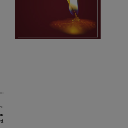
vo
no
ti