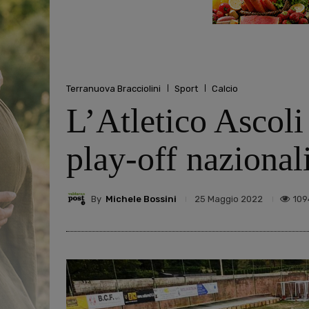
Terranuova Bracciolini
Sport
Calcio
L’Atletico Ascoli
play-off nazional
By
Michele Bossini
109
25 Maggio 2022