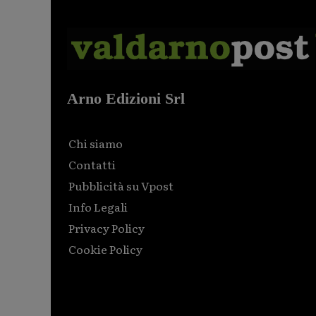
Arno Edizioni Srl
Chi siamo
Contatti
Pubblicità su Vpost
Info Legali
Privacy Policy
Cookie Policy
Html code here! Replace this with any non empty raw
html code and that's it.