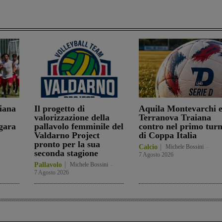
iana
Il progetto di
Aquila Montevarchi 
valorizzazione della
Terranova Traiana
gara
pallavolo femminile del
contro nel primo tur
Valdarno Project
di Coppa Italia
pronto per la sua
Calcio
Michele Bossini
-
seconda stagione
7 Agosto 2026
Pallavolo
Michele Bossini
-
7 Agosto 2026