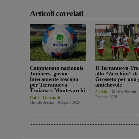
Articoli correlati
Campionato nazionale
Il Terranuova Tra
Juniores, girone
allo “Zecchini” di
interamente toscano
Grosseto per una 
per Terranuova
amichevole
Traiana e Montevarchi
Calcio
Michele Bossini
-
7 Agosto 2026
Calcio Giovanili
Michele Bossini
-
8 Agosto 2026