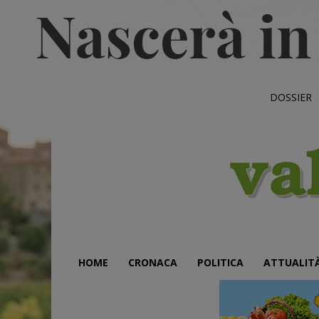
DOSSIER
HOME
CRONACA
POLITICA
ATTUALIT