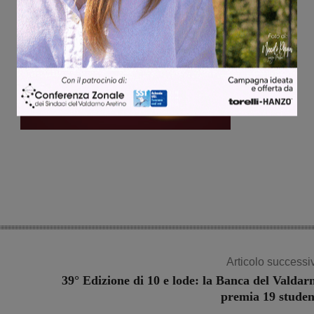
Articolo successi
39° Edizione di 10 e lode: la Banca del Valdar
premia 19 studen