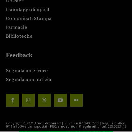
Dossier
I sondaggi di Vpost
Comunicati Stampa
Farmacie
Biblioteche
Feedback
Segnala un errore
Segnala una notizia
Copyright 2022 © Arno Edizioni srl | P.I./C.F n.02314000510 | Reg. Trib. AR n.
9/11 info@valdarnopost.it - PEC: arnoedizioni@legalmail.it - tel. 055.5353443