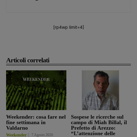
[rp4wp limit=4]
Articoli correlati
Weekender: cosa fare nel
Sospese le ricerche sul
fine settimana in
campo di Miah Billal, il
Valdarno
Prefetto di Arezzo:
“L’attenzione delle
Weekender
7 Agosto 2026