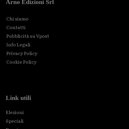
Arno Edizioni Srl
Chi siamo
Contatti
Pubblicità su Vpost
Info Legali
Privacy Policy
Cookie Policy
Html code here! Replace this with any non empty raw html
code and that's it.
Link utili
Elezioni
Speciali