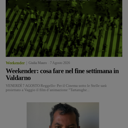
Weekender
Giulia Mauro
-
7 Agosto 2026
Weekender: cosa fare nel fine settimana in
Valdarno
VENERDÌ 7 AGOSTO Reggello- Per il Cinema sotto le Stelle sarà
proiettato a Vaggio il film d’animazione “Tartarughe...