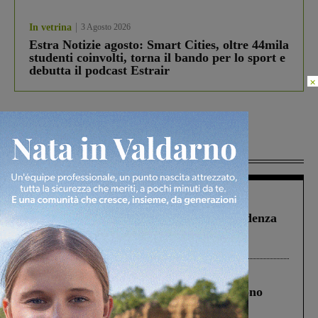
In vetrina
3 Agosto 2026
Estra Notizie agosto: Smart Cities, oltre 44mila
studenti coinvolti, torna il bando per lo sport e
debutta il podcast Estrair
×
Più lette
Figline Incisa Valdarno
1 Agosto 2026
Piscina di Figline finanziata oltre la scadenza
Pnrr, il gruppo di Fratelli d’Italia: “Un
ringraziamento al Governo”
Cronaca
4 Agosto 2026
Un anno fa la strage in A1 in cui morirono
Gianni, Giulia e Franco. Lo schianto, il
processo, lo stop ai sorpassi fra tir....