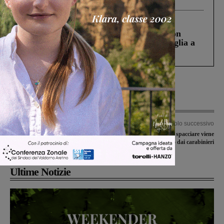
Cronaca
3 Agosto 2026
Scomparso da una struttura di Castiglion
Fiorentino l’uomo che aveva ucciso la figlia a
Levane nel 2020
Articolo precedente
Articolo successivo
Libri e teatro sono i protagonisti del
Ventenne sorpreso a spacciare viene
weekend che precede Halloween
denunciato dai carabinieri
Ultime Notizie