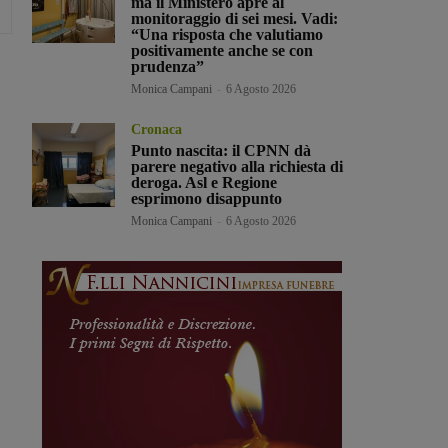
ma il Ministero apre al
monitoraggio di sei mesi. Vadi:
“Una risposta che valutiamo
positivamente anche se con
prudenza”
Monica Campani
-
6 Agosto 2026
Cronaca
Punto nascita: il CPNN dà
parere negativo alla richiesta di
deroga. Asl e Regione
esprimono disappunto
Monica Campani
-
6 Agosto 2026