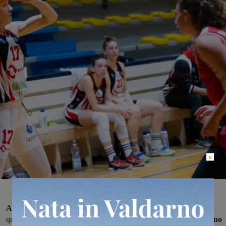
×
Al termine di una gara non bellissima
ma condotta per oltre tre
quarti,
la Bruschi Basket San Giovanni ha conquistato gara-uno