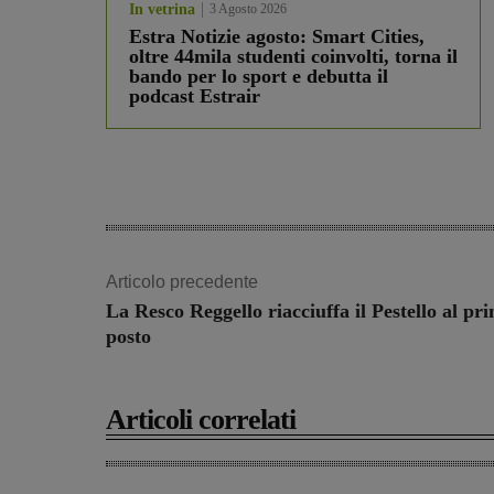
In vetrina
3 Agosto 2026
Estra Notizie agosto: Smart Cities,
oltre 44mila studenti coinvolti, torna il
bando per lo sport e debutta il
podcast Estrair
Articolo precedente
La Resco Reggello riacciuffa il Pestello al pr
posto
Articoli correlati