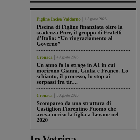
Figline Incisa Valdarno
1 Agosto 2026
Piscina di Figline finanziata oltre la
scadenza Pnrr, il gruppo di Fratelli
d’Italia: “Un ringraziamento al
Governo”
Cronaca
4 Agosto 2026
Un anno fa la strage in A1 in cui
morirono Gianni, Giulia e Franco. Lo
schianto, il processo, lo stop ai
sorpassi fra tir....
Cronaca
3 Agosto 2026
Scomparso da una struttura di
Castiglion Fiorentino l’uomo che
aveva ucciso la figlia a Levane nel
2020
In Vetrina