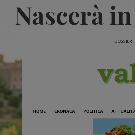
DOSSIER
HOME
CRONACA
POLITICA
ATTUALIT