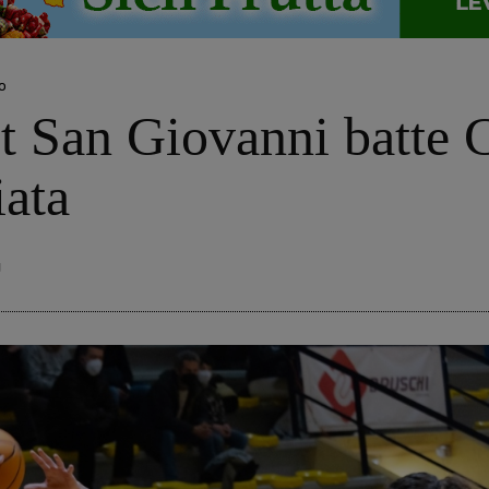
o
t San Giovanni batte C
iata