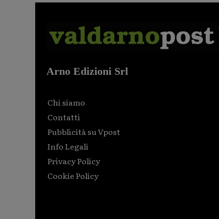
Arno Edizioni Srl
Chi siamo
Contatti
Pubblicità su Vpost
Info Legali
Privacy Policy
Cookie Policy
Html code here! Replace this with any non empty raw
html code and that's it.