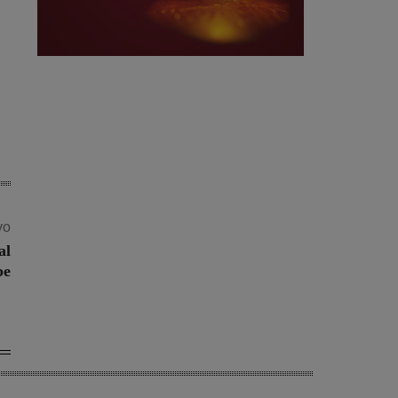
vo
al
be