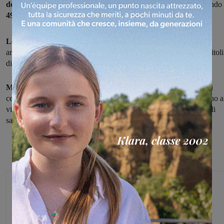
dei quarti di finale
dei play-off del girone sud di serie A2 vincendo
49-46.
Le sangiovannesi
hanno rischiato molto nel finale, con le sarde
arrivate fino al -2 e decisiva è stava una
tripla di Bove
quasi sui titoli
di coda.
Mercoledì la gara di ritorno a campi invertiti,
le sangiovannesi
cercheranno il bis per
chiudere la serie
mentre le sarde proveranno a
vincere per
pareggiare
e poi giocarsi il tutto per tutto nella bella di
sabato.
Michele Bossini