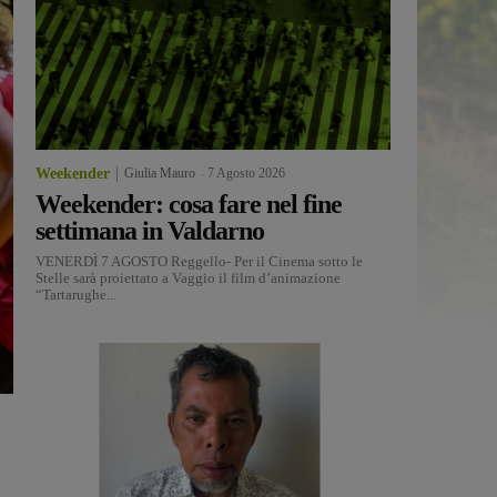
Weekender
Giulia Mauro
-
7 Agosto 2026
Weekender: cosa fare nel fine
settimana in Valdarno
VENERDÌ 7 AGOSTO Reggello- Per il Cinema sotto le
Stelle sarà proiettato a Vaggio il film d’animazione
“Tartarughe...