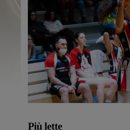
Più lette