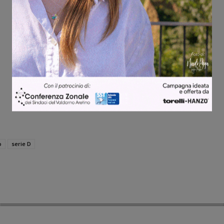
o
serie D