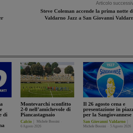
Articolo successi
Steve Coleman accende la prima notte d
er
Valdarno Jazz a San Giovanni Valdar
ia
Montevarchi sconfitto
Il 26 agosto cena e
e
2-0 nell’amichevole di
presentazione in piaz
e di
Piancastagnaio
per la Sangiovannese
Calcio
Michele Bossini
-
San Giovanni Valdarno
na
6 Agosto 2026
Michele Bossini
-
5 Agosto 2026