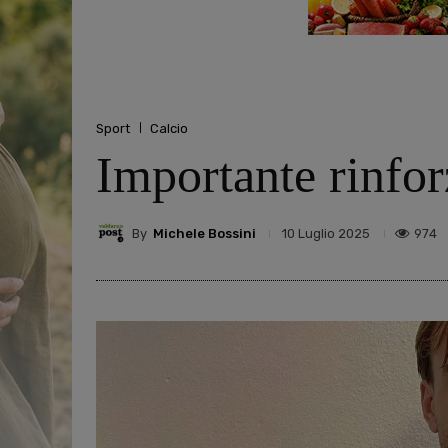
Sport
Calcio
Importante rinfo
By
Michele Bossini
974
10 Luglio 2025