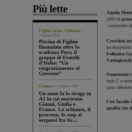
Più lette
Aquila Monte
2003 di
grand
conosciuto da
Figline Incisa Valdarno
1 Agosto 2026
Cresciuto nel
Piscina di Figline
finanziata oltre la
professionisti
scadenza Pnrr, il
Follonica G
gruppo di Fratelli
Vastogirardi
d’Italia: “Un
ringraziamento al
Governo”
Nonostante i
serie C e seri
Cronaca
4 Agosto 2026
zona offensiv
Un anno fa la strage in
A1 in cui morirono
Con Iacullo 
Gianni, Giulia e
qualità che d
Franco. Lo schianto, il
processo, lo stop ai
sorpassi fra tir....