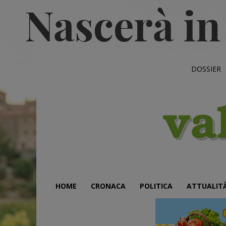
DOSSIER
HOME
CRONACA
POLITICA
ATTUALIT