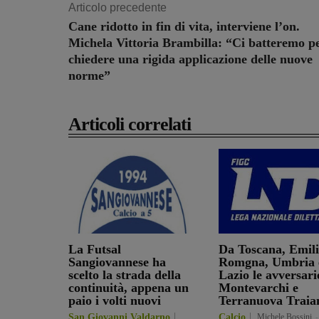
Articolo precedente
Cane ridotto in fin di vita, interviene l’on.
Michela Vittoria Brambilla: “Ci batteremo p
chiedere una rigida applicazione delle nuove
norme”
Articoli correlati
La Futsal
Da Toscana, Emil
Sangiovannese ha
Romgna, Umbria 
scelto la strada della
Lazio le avversari
continuità, appena un
Montevarchi e
paio i volti nuovi
Terranuova Traia
San Giovanni Valdarno
Calcio
Michele Bossini
-