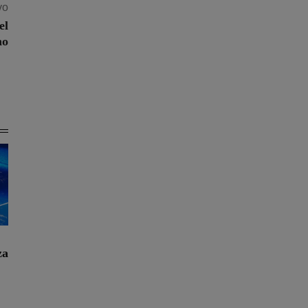
vo
el
no
za