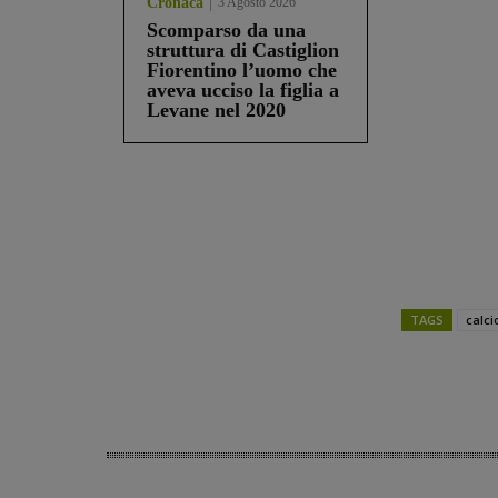
Cronaca
3 Agosto 2026
Scomparso da una
struttura di Castiglion
Fiorentino l’uomo che
aveva ucciso la figlia a
Levane nel 2020
TAGS
calci
Share