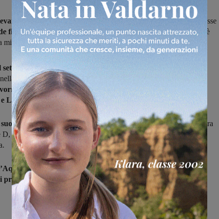
varchi ha tesserato Federico Iacullo,
centrocampista centrale classe
e fisicità e presenza,
forte dei suoi 186 cm di altezza. Il giocatore è
 mister Marmorini, che lo ha già allenato a Vastogirardi,
 settore giovanile del Potenza,
dove ha anche esordito nei
 nella stagione 2020-2o21, ha poi indossato le maglie di
Pianese e
avorrano
, prima di distinguersi nelle ultime due stagioni
tra
 e L’Aquila.
 suoi 21 anni
, Iacullo ha già collezionato 83 presenze complessive tra
e D, arricchite da 6 reti, a testimonianza della sua efficacia anche in
a.
l’Aquila
arricchire il reparto mediano rossoblù sia in
termini di
i prestanza fisica.