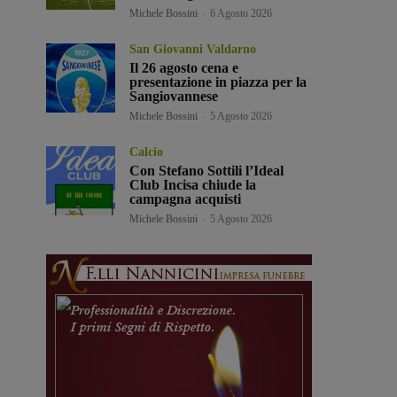
Michele Bossini
-
6 Agosto 2026
San Giovanni Valdarno
Il 26 agosto cena e
presentazione in piazza per la
Sangiovannese
Michele Bossini
-
5 Agosto 2026
Calcio
Con Stefano Sottili l’Ideal
Club Incisa chiude la
campagna acquisti
Michele Bossini
-
5 Agosto 2026