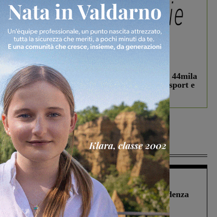
In vetrina
3 Agosto 2026
Estra Notizie agosto: Smart Cities, oltre 44mila
studenti coinvolti, torna il bando per lo sport e
debutta il podcast Estrair
Più lette
Figline Incisa Valdarno
1 Agosto 2026
Piscina di Figline finanziata oltre la scadenza
Pnrr, il gruppo di Fratelli d’Italia: “Un
ringraziamento al Governo”