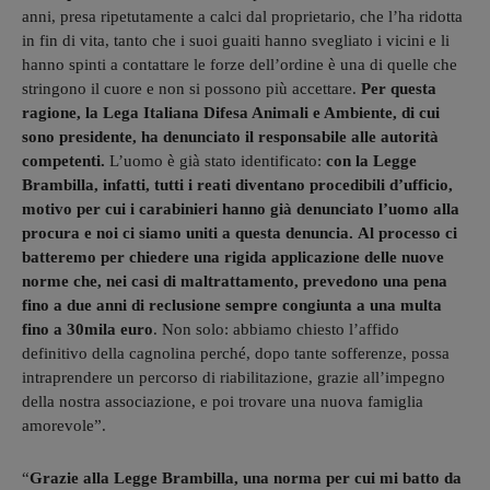
anni, presa ripetutamente a calci dal proprietario, che l’ha ridotta
in fin di vita, tanto che i suoi guaiti hanno svegliato i vicini e li
hanno spinti a contattare le forze dell’ordine è una di quelle che
stringono il cuore e non si possono più accettare.
Per questa
ragione, la Lega Italiana Difesa Animali e Ambiente, di cui
sono presidente, ha denunciato il responsabile alle autorità
competenti.
L’uomo è già stato identificato:
con la Legge
Brambilla, infatti, tutti i reati diventano procedibili d’ufficio,
motivo per cui i carabinieri hanno già denunciato l’uomo alla
procura e noi ci siamo uniti a questa denuncia.
Al processo ci
batteremo per chiedere una rigida applicazione delle nuove
norme che, nei casi di maltrattamento, prevedono una pena
fino a due anni di reclusione sempre congiunta a una multa
fino a 30mila euro
. Non solo: abbiamo chiesto l’affido
definitivo della cagnolina perché, dopo tante sofferenze, possa
intraprendere un percorso di riabilitazione, grazie all’impegno
della nostra associazione, e poi trovare una nuova famiglia
amorevole”.
“
Grazie alla Legge Brambilla, una norma per cui mi batto da