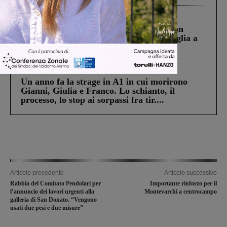
Cronaca
3 Agosto 2026
Scomparso da una struttura di Castiglion
Fiorentino l’uomo che aveva ucciso la figlia a
Levane nel 2020
Cronaca
4 Agosto 2026
Un anno fa la strage in A1 in cui morirono
Gianni, Giulia e Franco. Lo schianto, il
processo, lo stop ai sorpassi fra tir....
Articolo precedente
Articolo successivo
Rabbia del Comitato Pendolari per
Importante rinforzo per il
l’annuncio dei lavori urgenti alla
Montevarchi a centrocampo
galleria di San Donato. “Vengono
usati due pesi e due misure”