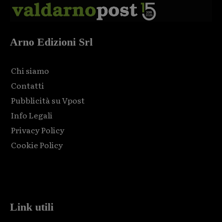
Arno Edizioni Srl
Chi siamo
Contatti
Pubblicità su Vpost
Info Legali
Privacy Policy
Cookie Policy
Html code here! Replace this with any non empty raw html
code and that's it.
Link utili