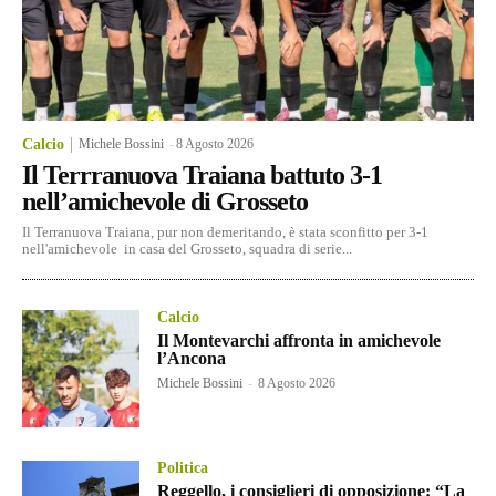
Calcio
Michele Bossini
-
8 Agosto 2026
Il Terrranuova Traiana battuto 3-1
nell’amichevole di Grosseto
Il Terranuova Traiana, pur non demeritando, è stata sconfitto per 3-1
nell'amichevole in casa del Grosseto, squadra di serie...
Calcio
Il Montevarchi affronta in amichevole
l’Ancona
Michele Bossini
-
8 Agosto 2026
Politica
Reggello, i consiglieri di opposizione: “La