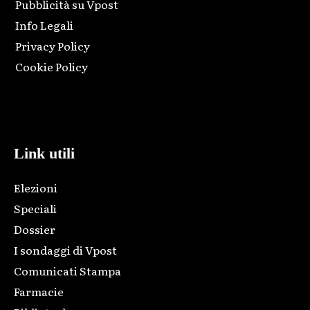
Pubblicità su Vpost
Info Legali
Privacy Policy
Cookie Policy
Html code here! Replace this with any non empty raw html
code and that's it.
Link utili
Elezioni
Speciali
Dossier
I sondaggi di Vpost
Comunicati Stampa
Farmacie