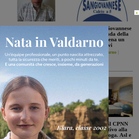
×
Sospese le ricerche sul
La Futsal Sangiovannese
campo di Miah Billal, il
ha scelto la strada della
Prefetto di Arezzo:
continuità, appena un
“L’attenzione delle
paio i volti nuovi
istituzioni su questa
San Giovanni Valdarno
vicenda resta alta”
6 Agosto 2026
Cronaca
6 Agosto 2026
Punto Nascita, no alla
Punto nascita: il CPNN
deroga ma il Ministero
dà parere negativo alla
apre al monitoraggio di
richiesta di deroga. Asl e