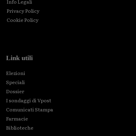
Info Legali
Privacy Policy
Cookie Policy
Html code here! Replace this with any non empty raw html
code and that's it.
Link utili
Elezioni
Speciali
Dossier
I sondaggi di Vpost
Comunicati Stampa
Farmacie
Biblioteche