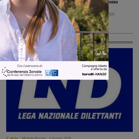
sei mesi. Vadi: “Una
Regione esprimono
risposta che valutiamo
disappunto
positivamente anche se
Cronaca
6 Agosto 2026
con prudenza”
Cronaca
6 Agosto 2026
Ultime Calcio
Calcio
Michele Bossini
-
6 Agosto 2026