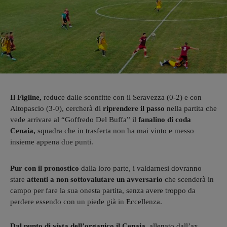
Il Figline,
reduce dalle sconfitte con il Seravezza (0-2) e con
Altopascio (3-0), cercherà di
riprendere il passo
nella partita che
vede arrivare al “Goffredo Del Buffa” il
fanalino di coda
Cenaia,
squadra che in trasferta non ha mai vinto e messo
insieme appena due punti.
Pur con il pronostico
dalla loro parte, i valdarnesi dovranno
stare
attenti a non sottovalutare un avversario
che scenderà in
campo per fare la sua onesta partita, senza avere troppo da
perdere essendo con un piede già in Eccellenza.
Dal punto di vista dell’organico il Cenaia,
allenato dall’ax