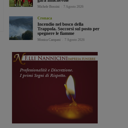
gara amichevole
Michele Bossini
-
7 Agosto 2026
Cronaca
Incendio nel bosco della
Trappola. Soccorsi sul posto per
spegnere le fiamme
Monica Campani
-
7 Agosto 2026