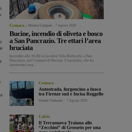
i
o
Cronaca
Monica Campani
-
7 Agosto 2026
Bucine, incendio di oliveta e bosco
a San Pancrazio. Tre ettari l’area
in
bruciata
le
Incendio alle 16.00 in località Villa Rubeschi, a San
Pancrazio, nel Comune di Bucine. L'incendio, che ha
e
interessato una...
a
Cronaca
Autostrada, furgoncino a fuoco
tra Firenze sud e Incisa Reggello
ia
Glenda Venturini
-
7 Agosto 2026
Calcio
Il Terranuova Traiana allo
“Zecchini” di Grosseto per una