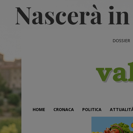
DOSSIER
HOME
CRONACA
POLITICA
ATTUALIT