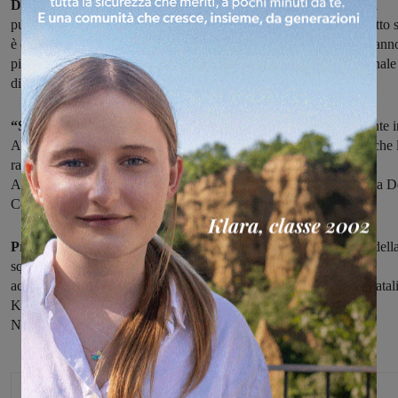
Dopo il secondo posto della prima prova di Cuneo
(111,500 il
punteggio) e la sofferenza della seconda tappa di Bari (95,300) tutto s
è deciso a Napoli, sede della terza prova, con le valdarnesi che hann
piazzato un 97,500 che è valso il secondo posto nella classifica finale
dietro Torino e, con esso,
la promozione.
“Si poteva restare in A2
, disputare i play off o andare direttamente 
A1 con il secondo posto. Alla fine à arrivata questa promozione, che 
ragazze e la società si sono meritate dopo non poche difficoltà.
Abbiamo ora tempo- dice la direttrice tecnica della società Luciana D
Corso- per
lavorare bene e costruire il prossimo futuro”
Protagoniste dell’impresa le ginnaste
Elisa Haruni (il capitano dell
squadra), Maddalena Neri, Carlotta Fulignati e Nicole Baldoni,
accompagnate nella loro preparazione dallo
staff composto da
Natal
Krivosheina, Rachele Bacciarini, Sofia Baldi, Ledi Aliaj, Sophia
Nocentini, Noemi Leali e Veronica Richelmy.