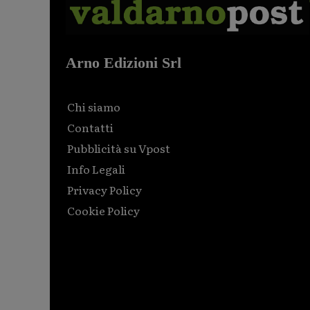
Arno Edizioni Srl
Chi siamo
Contatti
Pubblicità su Vpost
Info Legali
Privacy Policy
Cookie Policy
Html code here! Replace this with any non empty raw
html code and that's it.