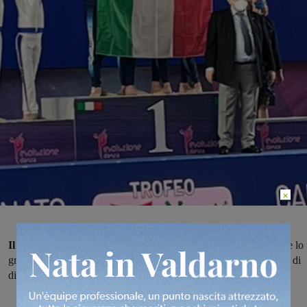
×
Il Valdarno ritorna nella massima serie di ginnastica ritmica
e lo 
grazie alla
Ginnastica Terranuova,
tornata in A1 a un solo anno di
distanza dalla retrocessione in A2.