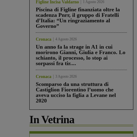
Figline Incisa Valdarno
1 Agosto 2026
Piscina di Figline finanziata oltre la
scadenza Pnrr, il gruppo di Fratelli
d’Italia: “Un ringraziamento al
Governo”
Cronaca
4 Agosto 2026
Un anno fa la strage in A1 in cui
morirono Gianni, Giulia e Franco. Lo
schianto, il processo, lo stop ai
sorpassi fra tir....
Cronaca
3 Agosto 2026
Scomparso da una struttura di
Castiglion Fiorentino l’uomo che
aveva ucciso la figlia a Levane nel
2020
In Vetrina