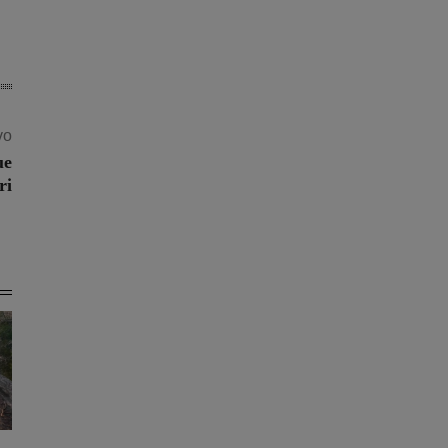
vo
ue
ri