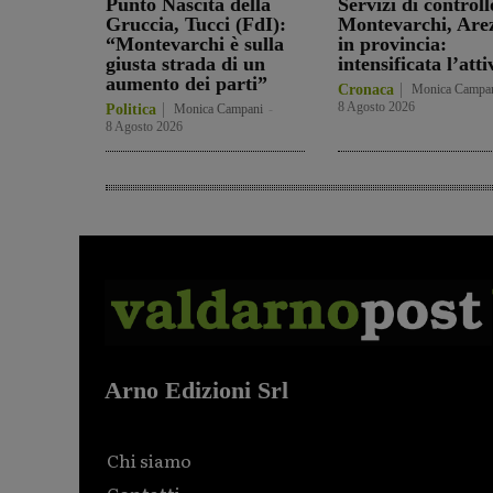
Punto Nascita della
Servizi di controll
Gruccia, Tucci (FdI):
Montevarchi, Are
“Montevarchi è sulla
in provincia:
giusta strada di un
intensificata l’atti
aumento dei parti”
Cronaca
Monica Campa
8 Agosto 2026
Politica
Monica Campani
-
8 Agosto 2026
Arno Edizioni Srl
Chi siamo