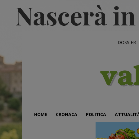
DOSSIER
HOME
CRONACA
POLITICA
ATTUALIT