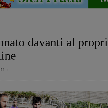
o
nato davanti al propr
line
474