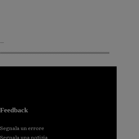
Feedback
Segnala un errore
Segnala una notizia