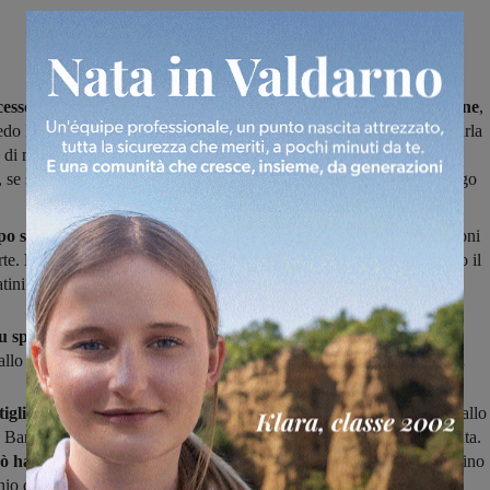
esso in campionato
e quarto in altrettante gare ufficiali
per il Figline
,
redo Del Buffa” ha
regolato per 1-0 la Castiglionese.
Il risultato parla
ia di misura ma la squadra di mister Mocarelli ha creato numerose
 se sfruttate a dovere, avrebbero potuto rendere il punteggio più largo
o si era chiuso con un risultato a occhiali,
con un paio di occasioni
rte.
Nella ripresa il Figline
ha iniziato a
premere sul gas,
sfiorando il
ini subito in avvio e al 9’con Bibaj, ben pescato da Betti,
 su spunto di Betti
(nella foto), che dalla sinistra si è accentrato, ha
llo e da posizione defilata
ha infilato il portiere sul secondo palo.
tiglionese è rimane in dieci
per l’espulsione diretta di Scichilone (fallo
u Bartolozzi) ma, anche se con l’uomo in meno. non si è data per vinta.
ò ha gestito bene il risultato
e contenuto le sortite degli avversari fino
chio del direttore di gara.