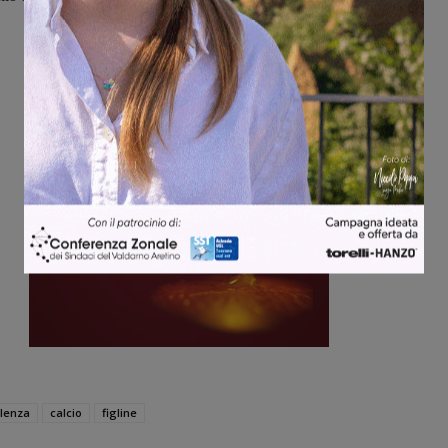
llenza
calcio
figline