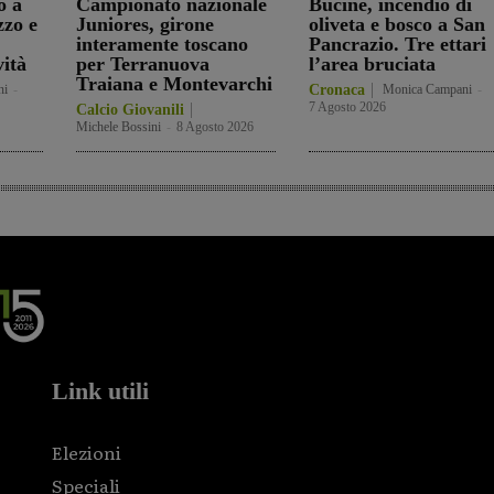
o a
Campionato nazionale
Bucine, incendio di
zzo e
Juniores, girone
oliveta e bosco a San
interamente toscano
Pancrazio. Tre ettari
vità
per Terranuova
l’area bruciata
Traiana e Montevarchi
ni
-
Cronaca
Monica Campani
-
7 Agosto 2026
Calcio Giovanili
Michele Bossini
-
8 Agosto 2026
Link utili
Elezioni
Speciali