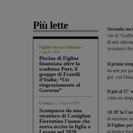
Più lette
Secondo succ
che al “Goff
di una vittor
Figline Incisa Valdarno
occasioni che,
1 Agosto 2026
Piscina di Figline
finanziata oltre la
Il primo temp
scadenza Pnrr, il
da rete per pa
gruppo di Fratelli
gol con Donat
d’Italia: “Un
ringraziamento al
Governo”
Il gol al 17′
vinto un rimpa
Cronaca
3 Agosto 2026
Scomparso da una
Al 20’ la Cas
struttura di Castiglion
di reazione s
Fiorentino l’uomo che
Il Figline per
aveva ucciso la figlia a
Levane nel 2020
al triplice fis