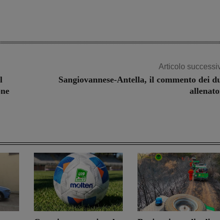
Articolo successi
l
Sangiovannese-Antella, il commento dei d
one
allenato