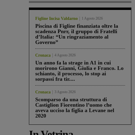
Figline Incisa Valdarno
1 Agosto 2026
Piscina di Figline finanziata oltre la
scadenza Pnrr, il gruppo di Fratelli
d’Italia: “Un ringraziamento al
Governo”
Cronaca
4 Agosto 2026
Un anno fa la strage in A1 in cui
morirono Gianni, Giulia e Franco. Lo
schianto, il processo, lo stop ai
sorpassi fra tir....
Cronaca
3 Agosto 2026
Scomparso da una struttura di
Castiglion Fiorentino l’uomo che
aveva ucciso la figlia a Levane nel
2020
In Vetrina