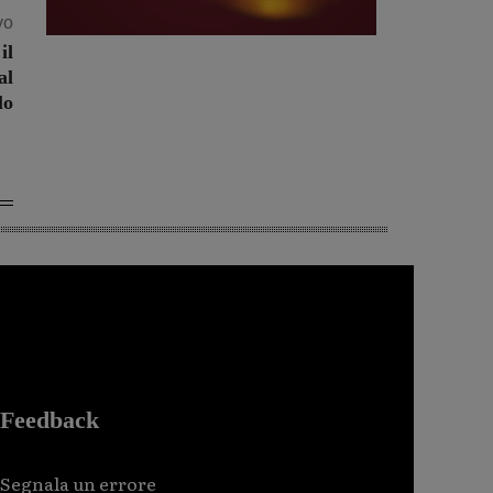
vo
il
al
lo
Feedback
Segnala un errore