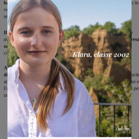
battuta 5-7 dalla corazzata Olimpia Regium,
la quale ha ripreso in
vetta proprio i valdarnesi (per gli azzurri doppietta di D’Alterio, a
segno anche Righeschi, Faelli e Ortolani).
Il primo tempo era terminato 0-5,
con la cinicità degli ospiti che
aveva fatto da contraltare alla scarsa vena dei valarnesi.
Nella ripresa
sangiovannesi
hanno reagito e possono recriminare per i tre palo
colpiti sul 4-7.
Adesso serve voltare pagina
e iniziare a lavorare in vista della
difficile trasferta di Bologna,
nella quale saranno assenti Caio, uscit
anzitempo per infortunio e non recuperabile, Molina perchè espulso e
Faelli che diffdato, ha rimediato un cartellino giallo che lo fermerà pe
un turno.
Michele Bossini