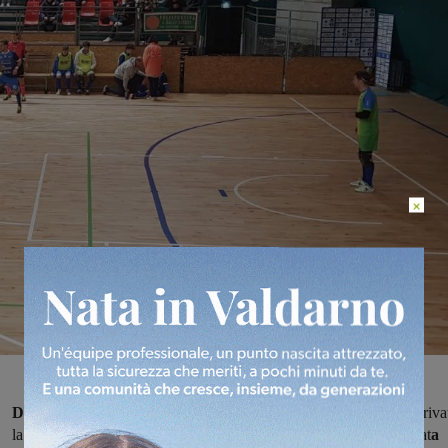
×
Dopo avere vinto tutte le prime nove
gare di campionato,
è arriva
la
prima sconfitta per la Futsal Sangiovannese
,che in casa è stat
a