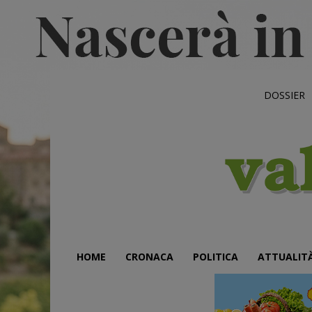
DOSSIER
HOME
CRONACA
POLITICA
ATTUALIT