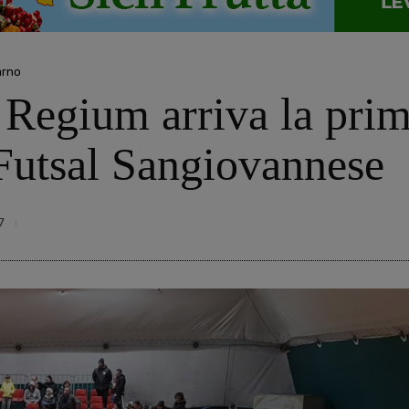
arno
Regium arriva la prim
 Futsal Sangiovannese
7