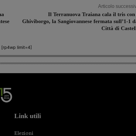
Articolo successi
na
Il Terranuova Traiana cala il tris con 
tese
Ghiviborgo, la Sangiovannese fermata sull’1-1 d
Città di Castel
[rp4wp limit=4]
Link utili
Elezioni