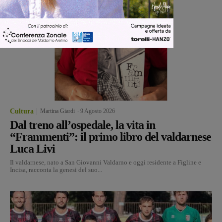
Cultura
Martina Giardi
-
9 Agosto 2026
Dal treno all’ospedale, la vita in
“Frammenti”: il primo libro del valdarnese
Luca Livi
Il valdarnese, nato a San Giovanni Valdarno e oggi residente a Figline e
Incisa, racconta la genesi del suo...