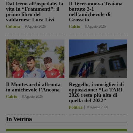
Dal treno all’ospedale, la
Il Terrranuova Traiana
vita in “Frammenti”: il
battuto 3-1
primo libro del
nell’amichevole di
valdarnese Luca Livi
Grosseto
Cultura
9 Agosto 2026
Calcio
8 Agosto 2026
Il Montevarchi affronta
Reggello, i consiglieri di
in amichevole l’Ancona
opposizione: “La TARI
2026 resta più alta di
Calcio
8 Agosto 2026
quella del 2022”
Politica
8 Agosto 2026
In Vetrina