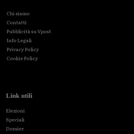
Chi siamo
Contatti
Pubblicità su Vpost
Info Legali
Privacy Policy
Cookie Policy
Html code here! Replace this with any non empty raw html
code and that's it.
Link utili
Elezioni
Speciali
Dossier