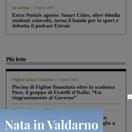
In vetrina
3 Agosto 2026
Estra Notizie agosto: Smart Cities, oltre 44mila
studenti coinvolti, torna il bando per lo sport e
debutta il podcast Estrair
Più lette
Figline Incisa Valdarno
1 Agosto 2026
Piscina di Figline finanziata oltre la scadenza
Pnrr, il gruppo di Fratelli d’Italia: “Un
×
ringraziamento al Governo”
Cronaca
3 Agosto 2026
Scomparso da una struttura di Castiglion
Fiorentino l’uomo che aveva ucciso la figlia a
Levane nel 2020