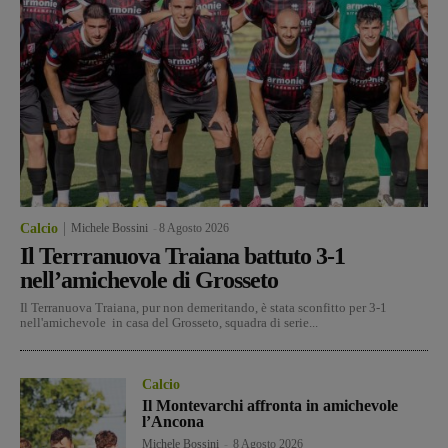
Calcio
Michele Bossini
-
8 Agosto 2026
Il Terrranuova Traiana battuto 3-1
nell’amichevole di Grosseto
Il Terranuova Traiana, pur non demeritando, è stata sconfitto per 3-1
nell'amichevole in casa del Grosseto, squadra di serie...
Calcio
Il Montevarchi affronta in amichevole
l’Ancona
Michele Bossini
-
8 Agosto 2026