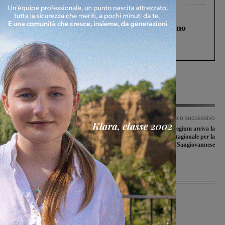
Cronaca
4 Agosto 2026
Un anno fa la strage in A1 in cui morirono
Gianni, Giulia e Franco. Lo schianto, il
processo, lo stop ai sorpassi fra tir....
Articolo precedente
Articolo successivo
La storia che si cela dietro al
Contro l’Olimpia Regium arriva la
Convento dei Cappuccini a
prima sconfitta stagionale per la
Montevarchi
Futsal Sangiovannese
Ultime Notizie