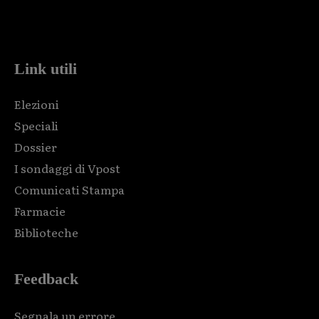
Html code here! Replace this with any non empty raw html
code and that's it.
Link utili
Elezioni
Speciali
Dossier
I sondaggi di Vpost
Comunicati Stampa
Farmacie
Biblioteche
Feedback
Segnala un errore