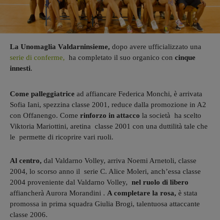
La Unomaglia Valdarninsieme,
dopo avere ufficializzato una
serie di conferme,
ha completato il suo organico con
cinque
innesti
.
Come palleggiatrice
ad affiancare Federica Monchi, è arrivata
Sofia Iani, spezzina classe 2001, reduce dalla promozione in A2
con Offanengo. Come
rinforzo in attacco
la società ha scelto
Viktoria Mariottini, aretina classe 2001 con una duttilità tale che
le permette di ricoprire vari ruoli.
Al centro,
dal Valdarno Volley, arriva Noemi Arnetoli, classe
2004, lo scorso anno il serie C. Alice Moleri, anch’essa classe
2004 proveniente dal Valdarno Volley,
nel ruolo di libero
affiancherà Aurora Morandini .
A completare la rosa,
è stata
promossa in prima squadra Giulia Brogi, talentuosa attaccante
classe 2006.