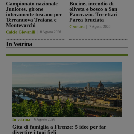
Campionato nazionale
Bucine, incendio di
Juniores, girone
oliveta e bosco a San
interamente toscano per
Pancrazio. Tre ettari
Terranuova Traiana e
l’area bruciata
Montevarchi
Cronaca
7 Agosto 2026
Calcio Giovanili
8 Agosto 2026
In Vetrina
In vetrina
6 Agosto 2026
Gita di famiglia a Firenze: 5 idee per far
divertire i tuoi figli