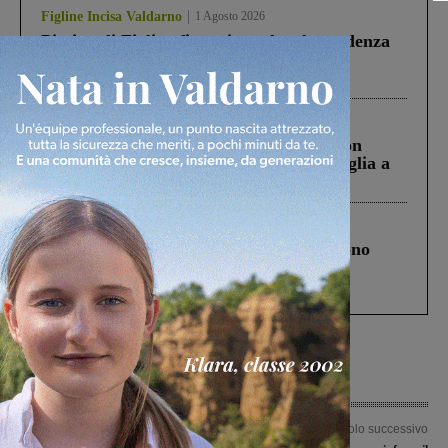
Figline Incisa Valdarno
1 Agosto 2026
Piscina di Figline finanziata oltre la scadenza
Pnrr, il gruppo di Fratelli d’Italia: “Un
ringraziamento al Governo”
Cronaca
3 Agosto 2026
Scomparso da una struttura di Castiglion
Fiorentino l’uomo che aveva ucciso la figlia a
Levane nel 2020
Cronaca
4 Agosto 2026
Un anno fa la strage in A1 in cui morirono
Gianni, Giulia e Franco. Lo schianto, il
processo, lo stop ai sorpassi fra tir....
Articolo precedente
Articolo successivo