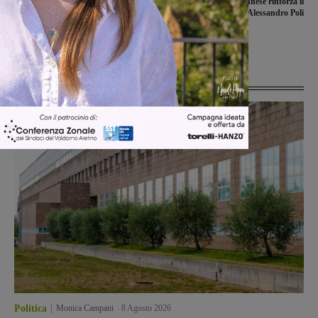
Il Calcit incontra la direzione del
La Sangiovannese rinforza il
Serristori, Bonaccini: “Disponibili alla
centrocampo con Alessandro Poli
collaborazione ma rispondete sul
Pronto Soccorso”
Ultime Notizie
Politica
Monica Campani
-
8 Agosto 2026