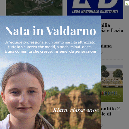
×
Il Comitato “Le vittime
Da Toscana, Emilia
di Podere Rota” presenta
Romgna, Umbria e Lazio
un esposto sulle molestie
le avversarie di
olfattive derivanti dal
Montevarchi e
sito
Terranuova Traiana
Cronaca
6 Agosto 2026
Calcio
6 Agosto 2026
Morto Francesco
Montevarchi sconfitto 2-
Guccini, aveva 86 anni.
0 nell’amichevole di
Il 25 aprile del 2024
Piancastagnaio
venne a Gropina per
Calcio
6 Agosto 2026