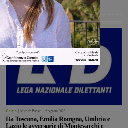
celebrare la Liberazione
Cronaca
6 Agosto 2026
Ultime Calcio
Calcio
Michele Bossini
-
6 Agosto 2026
Da Toscana, Emilia Romgna, Umbria e
Lazio le avversarie di Montevarchi e