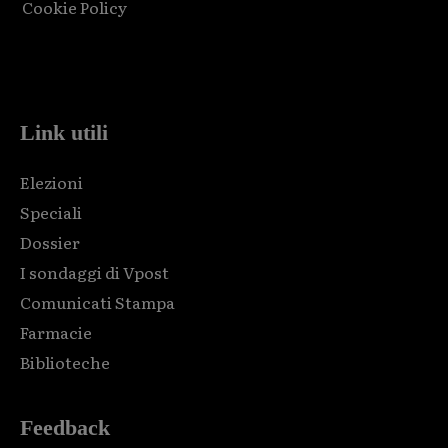
Cookie Policy
Html code here! Replace this with any non empty raw html
code and that's it.
Link utili
Elezioni
Speciali
Dossier
I sondaggi di Vpost
Comunicati Stampa
Farmacie
Biblioteche
Feedback