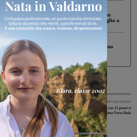
Cronaca
3 Agosto 2026
Scomparso da una struttura di Castiglion
Fiorentino l’uomo che aveva ucciso la figlia a
Levane nel 2020
Cronaca
4 Agosto 2026
Un anno fa la strage in A1 in cui morirono
Gianni, Giulia e Franco. Lo schianto, il
processo, lo stop ai sorpassi fra tir....
Articolo precedente
Articolo successivo
La squadra maschile della
Gioco dell’Anello: con 23 punti si
polisportiva “Galli” non prenderà
aggiudica la finalissima Porta Buia
parte al prossimo campionato di
Divisione regionale 1