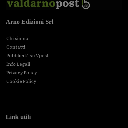
Arno Edizioni Srl
Chi siamo
Contatti
Pubblicità su Vpost
Info Legali
Privacy Policy
Cookie Policy
Html code here! Replace this with any non empty raw html
code and that's it.
Link utili