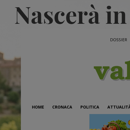
DOSSIER
HOME
CRONACA
POLITICA
ATTUALIT