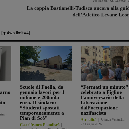
Articolo successi
La coppia Bastianelli-Tudisca ancora alla gui
dell’Atletico Levane Leo
[rp4wp limit=4]
Scuole di Faella, da
“Fermati un minuto”
darno
gennaio lavori per 1
celebrato a Figline
milione e 200mila
l’anniversario della
ito
euro. Il sindaco:
Liberazione
“Studenti spostati
dall’occupazione
temporaneamente a
nazifascista
rini
-
Pian di Scò”
Attualità
Glenda Venturini
-
27 Luglio 2026
Castelfranco Piandiscò