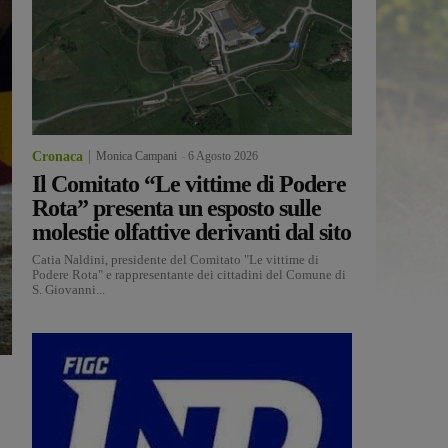
Cronaca
Monica Campani
-
6 Agosto 2026
Il Comitato “Le vittime di Podere
Rota” presenta un esposto sulle
molestie olfattive derivanti dal sito
Catia Naldini, presidente del Comitato "Le vittime di
Podere Rota" e rappresentante dei cittadini del Comune di
S. Giovanni...