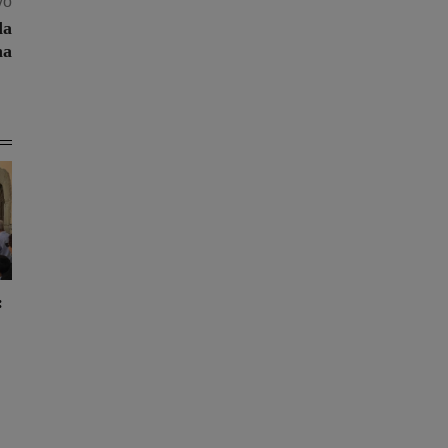
vo
da
na
: