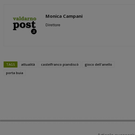
Monica Campani
Direttore
TAGS
attualità
castelfranco piandiscò
gioco dell'anello
porta buia
Share