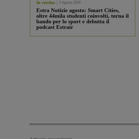
In vetrina
3 Agosto 2026
Estra Notizie agosto: Smart Cities,
oltre 44mila studenti coinvolti, torna il
bando per lo sport e debutta il
podcast Estrair