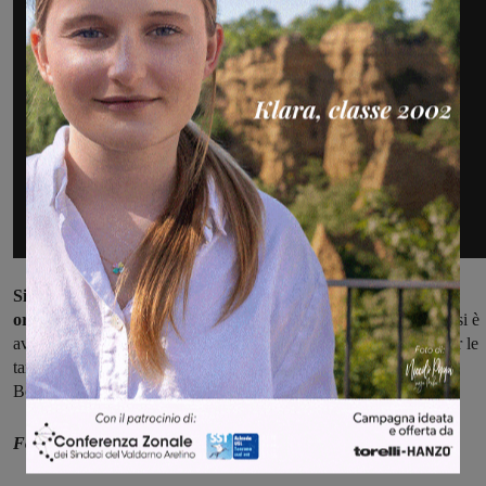
Si è conclusa dunque questa edizione del Gioco dell’Anello,
organizzata magistralmente, come sempre, dal Comitato
che si è
avvalso anche di 130 figuranti. Nella serata grande spettacolo, per le
tantissime persone in piazza, anche per la sfilata e l’esibizione dei
Borghi ne Sestieri fiorentini.
Foto di Emma Gironi