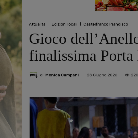
Attualità
Edizioni locali
Castelfranco Piandiscò
Gioco dell’Anello
finalissima Porta
di
Monica Campani
220
28 Giugno 2026