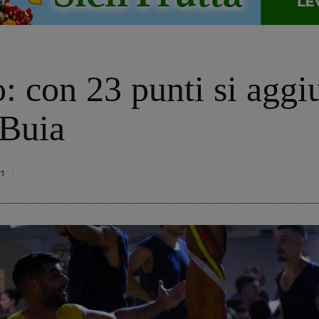
: con 23 punti si aggi
 Buia
1