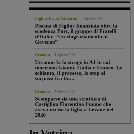
Figline Incisa Valdarno
1 Agosto 2026
Piscina di Figline finanziata oltre la
scadenza Pnrr, il gruppo di Fratelli
d’Italia: “Un ringraziamento al
Governo”
Cronaca
4 Agosto 2026
Un anno fa la strage in A1 in cui
morirono Gianni, Giulia e Franco. Lo
schianto, il processo, lo stop ai
sorpassi fra tir....
Cronaca
3 Agosto 2026
Scomparso da una struttura di
Castiglion Fiorentino l’uomo che
aveva ucciso la figlia a Levane nel
2020
In Vetrina