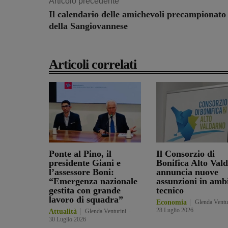
Articolo precedente
Il calendario delle amichevoli precampionato
della Sangiovannese
Articoli correlati
Ponte al Pino, il
Il Consorzio di
presidente Giani e
Bonifica Alto Val
l’assessore Boni:
annuncia nuove
“Emergenza nazionale
assunzioni in amb
gestita con grande
tecnico
lavoro di squadra”
Economia
Glenda Ventu
28 Luglio 2026
Attualità
Glenda Venturini
-
30 Luglio 2026