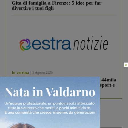
Gita di famiglia a Firenze: 5 idee per far
divertire i tuoi figli
×
In vetrina
3 Agosto 2026
Estra Notizie agosto: Smart Cities, oltre 44mila
studenti coinvolti, torna il bando per lo sport e
debutta il podcast Estrair
Più lette