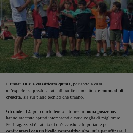
L’under 10 si è classificata quinta,
portando a casa
un’esperienza preziosa fatta di partite combattute e
momenti di
crescita,
sia sul piano tecnico che umano.
Gli under 12,
pur concludendo il torneo in
nona posizione,
hanno mostrato spunti interessanti e tanta voglia di migliorare.
Per i ragazzi si è trattato di un’occasione importante per
c
onfrontarsi con un livello competitivo alto,
utile per affinare il