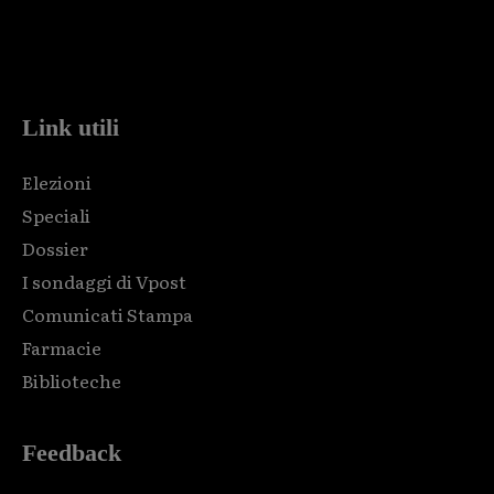
Html code here! Replace this with any non empty raw html
code and that's it.
Link utili
Elezioni
Speciali
Dossier
I sondaggi di Vpost
Comunicati Stampa
Farmacie
Biblioteche
Feedback