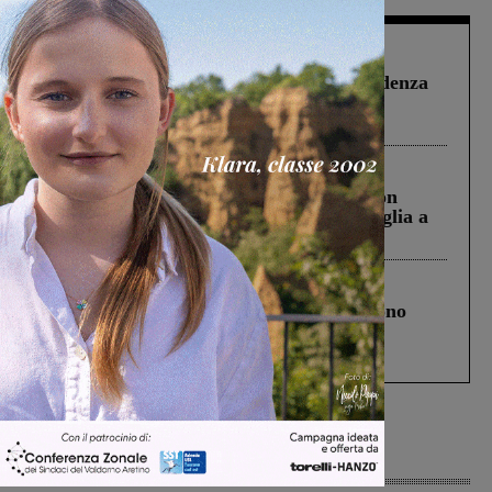
Figline Incisa Valdarno
1 Agosto 2026
Piscina di Figline finanziata oltre la scadenza
Pnrr, il gruppo di Fratelli d’Italia: “Un
ringraziamento al Governo”
Cronaca
3 Agosto 2026
Scomparso da una struttura di Castiglion
Fiorentino l’uomo che aveva ucciso la figlia a
Levane nel 2020
Cronaca
4 Agosto 2026
Un anno fa la strage in A1 in cui morirono
Gianni, Giulia e Franco. Lo schianto, il
processo, lo stop ai sorpassi fra tir....