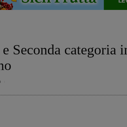
 e Seconda categoria i
rno
0