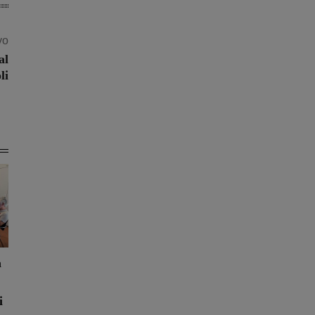
vo
al
li
a
i