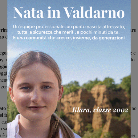
Prima e Seconda categoria
in campo domenica alle 15,30
per le gare
rno
di andata.
egoria,
sarà interessante la sfida che vede l’un contro l’altro
Pergine e
e,
due squadre che sono entrambe reduci da una vittoria così come lo
gio Piandiscò,
che di scena in casa contro il Bibbiena.
L’Ambra,
ggi, cercherà di guadagnare il primo sorriso nel match contro il
entre la
Fulgor Castelfranco,
che farà visita al Pelago, cercherà di
a zero. Impegno casalingo per
l’Ideal Club Incisa,
che ospita il
to di Seconda categoria,
la Resco Reggello e il Pestello cercheranno
i in testa a punteggio pieno
affrontando rispettivamente la
casa e la Faellese in trasferta.
Altro match fra squadre del
io
sarà Arno Castiglioni Laterina-Badia a Roti, mentre l’Atletico
è atteso dal fanalino di coda San Marco.
Gare interne
in agenda per