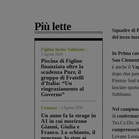
Più lette
Squadre di 
del terzo tu
Figline Incisa Valdarno
In Prima cat
1 Agosto 2026
San Clement
Piscina di Figline
finanziata oltre la
è anche il
Vag
scadenza Pnrr, il
dopo due pare
gruppo di Fratelli
Firenze Sud m
d’Italia: “Un
lasciare quot
ringraziamento al
Governo”
Subbiano.
Cronaca
4 Agosto 2026
Nel campiona
Un anno fa la strage in
di
confermars
A1 in cui morirono
Tro.Ce.Do. in 
Gianni, Giulia e
comprensor
Franco. Lo schianto, il
Levane Leona 
processo, lo stop ai