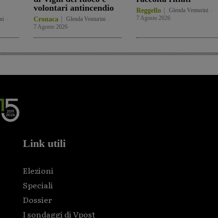
volontari antincendio
Reggello
Glenda Venturini
-
7 Agosto 2026
ni
-
Cronaca
Glenda Venturini
-
7 Agosto 2026
Link utili
Elezioni
Speciali
Dossier
I sondaggi di Vpost