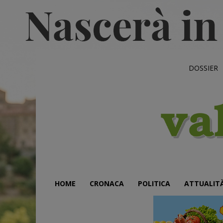
DOSSIER
HOME
CRONACA
POLITICA
ATTUALIT