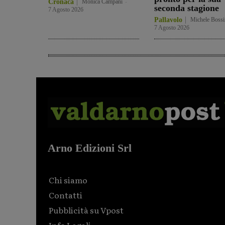
Cronaca
Monica Campani
-
seconda stagione
7 Agosto 2026
Pallavolo
Michele Bossi
7 Agosto 2026
Arno Edizioni Srl
Chi siamo
Contatti
Pubblicità su Vpost