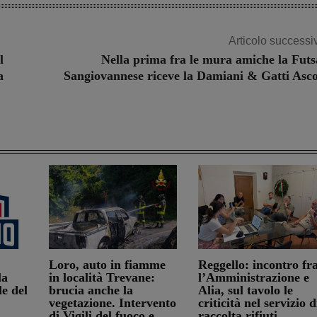
Articolo successi
l
Nella prima fra le mura amiche la Futs
a
Sangiovannese riceve la Damiani & Gatti Asco
Loro, auto in fiamme
Reggello: incontro fr
la
in località Trevane:
l’Amministrazione e
e del
brucia anche la
Alia, sul tavolo le
vegetazione. Intervento
criticità nel servizio d
di Vigili del fuoco e
raccolta rifiuti