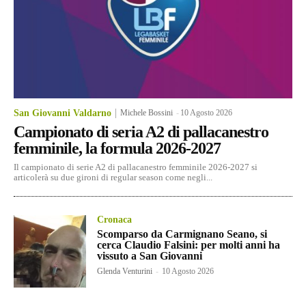
San Giovanni Valdarno
Michele Bossini
-
10 Agosto 2026
Campionato di seria A2 di pallacanestro
femminile, la formula 2026-2027
Il campionato di serie A2 di pallacanestro femminile 2026-2027 si
articolerà su due gironi di regular season come negli...
Cronaca
Scomparso da Carmignano Seano, si
cerca Claudio Falsini: per molti anni ha
vissuto a San Giovanni
Glenda Venturini
-
10 Agosto 2026