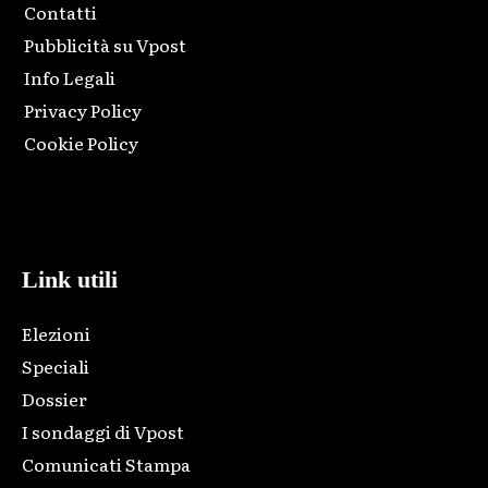
Contatti
Pubblicità su Vpost
Info Legali
Privacy Policy
Cookie Policy
Html code here! Replace this with any non empty raw html
code and that's it.
Link utili
Elezioni
Speciali
Dossier
I sondaggi di Vpost
Comunicati Stampa