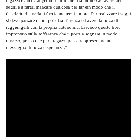
ragazzi e anche ai genitori; affinchè li stimolino ad avere dei
sogni e a fargli mancare qualcosa per far ein modo che il
desiderio di averla li faccia mettere in moto. Per realizzare i sogni
si deve passare da un po’ di sofferenza ed avere la forza di
raggiungerli con la propria autonomia. Essendo questo libro
improntato sulla sofferenza che ti porta a sognare in modo
diverso, penso che per i ragazzi possa rappresentare un
messaggio di forza e speranza.”