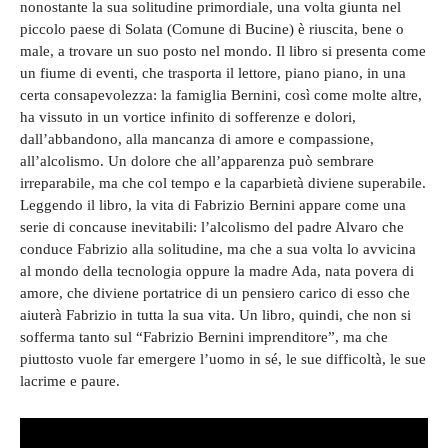
nonostante la sua solitudine primordiale, una volta giunta nel
piccolo paese di Solata (Comune di Bucine) è riuscita, bene o
male, a trovare un suo posto nel mondo. Il libro si presenta come
un fiume di eventi, che trasporta il lettore, piano piano, in una
certa consapevolezza: la famiglia Bernini, così come molte altre,
ha vissuto in un vortice infinito di sofferenze e dolori,
dall’abbandono, alla mancanza di amore e compassione,
all’alcolismo. Un dolore che all’apparenza può sembrare
irreparabile, ma che col tempo e la caparbietà diviene superabile.
Leggendo il libro, la vita di Fabrizio Bernini appare come una
serie di concause inevitabili: l’alcolismo del padre Alvaro che
conduce Fabrizio alla solitudine, ma che a sua volta lo avvicina
al mondo della tecnologia oppure la madre Ada, nata povera di
amore, che diviene portatrice di un pensiero carico di esso che
aiuterà Fabrizio in tutta la sua vita. Un libro, quindi, che non si
sofferma tanto sul “Fabrizio Bernini imprenditore”, ma che
piuttosto vuole far emergere l’uomo in sé, le sue difficoltà, le sue
lacrime e paure.