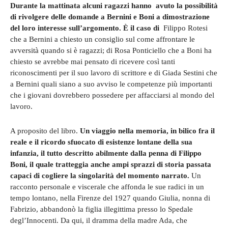
Durante la mattinata alcuni ragazzi hanno avuto la possibilità
di rivolgere delle domande a Bernini e Boni a dimostrazione
del loro interesse sull’argomento. È il caso di
Filippo Rotesi
che a Bernini a chiesto un consiglio sul come affrontare le
avversità quando si è ragazzi; di Rosa Ponticiello che a Boni ha
chiesto se avrebbe mai pensato di ricevere così tanti
riconoscimenti per il suo lavoro di scrittore e di Giada Sestini che
a Bernini quali siano a suo avviso le competenze più importanti
che i giovani dovrebbero possedere per affacciarsi al mondo del
lavoro.
A proposito del libro.
Un viaggio nella memoria, in bilico fra il
reale e il ricordo sfuocato di esistenze lontane della sua
infanzia, il tutto descritto abilmente dalla penna di Filippo
Boni, il quale tratteggia anche ampi sprazzi di storia passata
capaci di cogliere la singolarità del momento narrato.
Un
racconto personale e viscerale che affonda le sue radici in un
tempo lontano, nella Firenze del 1927 quando Giulia, nonna di
Fabrizio, abbandonò la figlia illegittima presso lo Spedale
degl’Innocenti. Da qui, il dramma della madre Ada, che