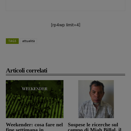
[rp4wp limit=4]
TAGS
attualità
Articoli correlati
Weekender: cosa fare nel
Sospese le ricerche sul
fine settimana in
campo di Miah Billal, il