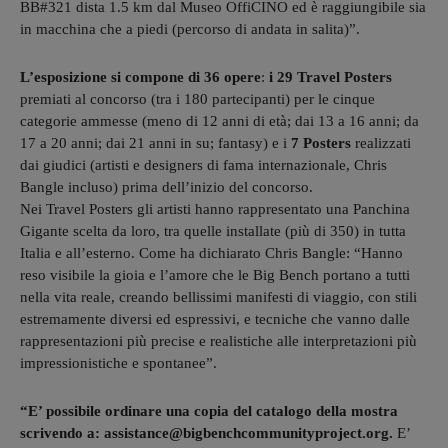
BB#321 dista 1.5 km dal Museo OffiCINO ed è raggiungibile sia
in macchina che a piedi (percorso di andata in salita)”.
L’esposizione si compone di 36 opere
:
i 29 Travel Posters
premiati al concorso (tra i 180 partecipanti) per le cinque
categorie ammesse (meno di 12 anni di età; dai 13 a 16 anni; da
17 a 20 anni; dai 21 anni in su; fantasy) e i
7 Posters
realizzati
dai giudici (artisti e designers di fama internazionale, Chris
Bangle incluso) prima dell’inizio del concorso.
Nei Travel Posters gli artisti hanno rappresentato una Panchina
Gigante scelta da loro, tra quelle installate (più di 350) in tutta
Italia e all’esterno. Come ha dichiarato Chris Bangle: “Hanno
reso visibile la gioia e l’amore che le Big Bench portano a tutti
nella vita reale, creando bellissimi manifesti di viaggio, con stili
estremamente diversi ed espressivi, e tecniche che vanno dalle
rappresentazioni più precise e realistiche alle interpretazioni più
impressionistiche e spontanee”.
“E’ possibile ordinare una copia del catalogo della mostra
scrivendo a: assistance@bigbenchcommunityproject.org.
E’