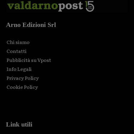
Arno Edizioni Srl
Chi siamo
Contatti
Pubblicità su Vpost
Info Legali
Privacy Policy
Cookie Policy
Html code here! Replace this with any non empty raw html
code and that's it.
Link utili