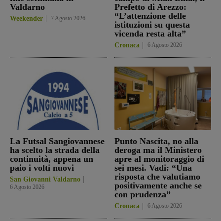
Valdarno
Prefetto di Arezzo:
“L’attenzione delle
Weekender
7 Agosto 2026
istituzioni su questa
vicenda resta alta”
Cronaca
6 Agosto 2026
La Futsal Sangiovannese
Punto Nascita, no alla
ha scelto la strada della
deroga ma il Ministero
continuità, appena un
apre al monitoraggio di
paio i volti nuovi
sei mesi. Vadi: “Una
risposta che valutiamo
San Giovanni Valdarno
positivamente anche se
6 Agosto 2026
con prudenza”
Cronaca
6 Agosto 2026