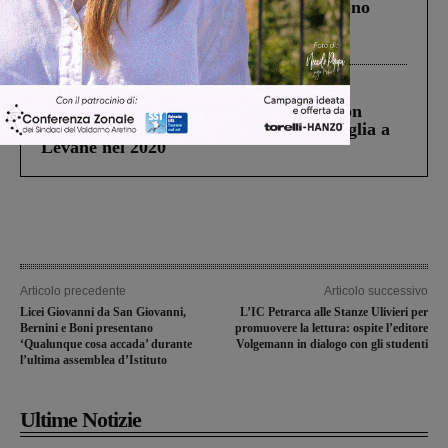
Un anno fa la strage in A1 in cui morirono
Gianni, Giulia e Franco. Lo schianto, il
processo, lo stop ai sorpassi fra tir....
Cronaca
3 Agosto 2026
Scomparso da una struttura di Castiglion
Fiorentino l’uomo che aveva ucciso la figlia a
Levane nel 2020
Articolo precedente
Articolo successivo
Licei Giovanni da San Giovanni,
L’IC Petrarca alle Stanze Ulivieri per
Bernini e Boni presentano
promuovere la lettura: ospite l’editore
‘Qualunque cosa accada’ durante
Volgemann in dialogo con gli studenti
l’ultima assemblea d’Istituto
Ultime Notizie