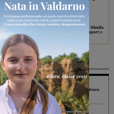
In vetrina
3 Agosto 2026
Estra Notizie agosto: Smart Cities, oltre 44mila
studenti coinvolti, torna il bando per lo sport e
debutta il podcast Estrair
Più lette
Figline Incisa Valdarno
1 Agosto 2026
Piscina di Figline finanziata oltre la scadenza
Pnrr, il gruppo di Fratelli d’Italia: “Un
ringraziamento al Governo”
Cronaca
4 Agosto 2026