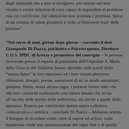
degli ammalati che a loro si rivolgono, per entrare nel loro
vissuto e creare relazioni di cura capaci di rispondere ai problemi
con cui convivono. Un’attenzione non scontata e preziosa, tipica
di un sistema di salute proattivo e volto al benessere reale delle
persone”.
“Nel corso di anni, giorno dopo giorno – racconta il dott.
Giampaolo Di Piazza, psichiatra e Psicoterapeuta, Direttore
U.O.S. SPDC di Arezzo e promotore del convegno
– le persone
ricoverate presso il reparto di psichiatria dell’Ospedale S. Maria
della Gruccia del Valdarno hanno riportato sulle pareti della
“stanza fumo” le loro emozioni ed i loro vissuti attraverso
riflessioni, disegni, poesie, narrazioni di sé: in modo autonomo,
genuino, libero, senza alcuna regia, i pazienti hanno dato vita
alla loro creatività realizzando una stanza tatuata che invita
all’ascolto delle parole della sofferenza, ma anche a quelle della
speranza. Proprio per valorizzare questa opera collettiva,
comunicativa e artistica – conclude Di Piazza – Abbiamo sentito
il bisogno di ricordare come, oltre al sapere ed al fare, vada
mantenuta vitale una umanizzazione del saper fare e di quella