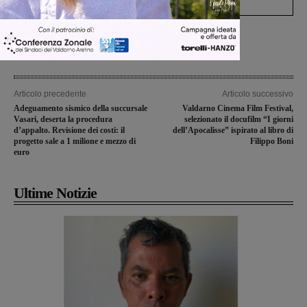
Articolo precedente
Articolo successivo
Adeguamento sismico della succursale
Valdarno Cinema Film Festival,
Vasari, deserta la procedura
selezionato il docufilm “I giorni
d’appalto. Revisione dei costi: il
dell’Apocalisse” ispirato al libro di
progetto sale a 1 milione e mezzo di
Filippo Boni
euro
Ultime Notizie