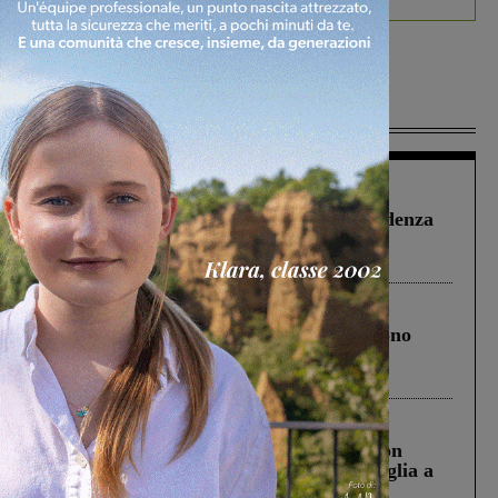
Più lette
Figline Incisa Valdarno
1 Agosto 2026
Piscina di Figline finanziata oltre la scadenza
Pnrr, il gruppo di Fratelli d’Italia: “Un
ringraziamento al Governo”
Cronaca
4 Agosto 2026
Un anno fa la strage in A1 in cui morirono
Gianni, Giulia e Franco. Lo schianto, il
processo, lo stop ai sorpassi fra tir....
Cronaca
3 Agosto 2026
Scomparso da una struttura di Castiglion
Fiorentino l’uomo che aveva ucciso la figlia a
Levane nel 2020