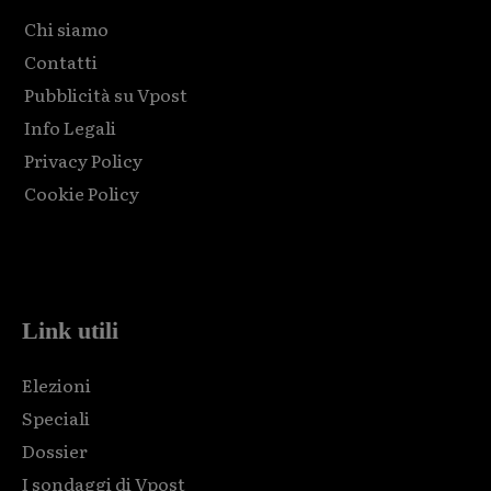
Chi siamo
Contatti
Pubblicità su Vpost
Info Legali
Privacy Policy
Cookie Policy
Html code here! Replace this with any non empty raw html
code and that's it.
Link utili
Elezioni
Speciali
Dossier
I sondaggi di Vpost