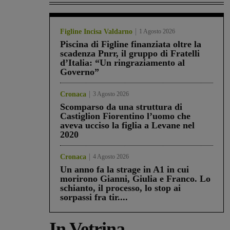
Figline Incisa Valdarno
1 Agosto 2026
Piscina di Figline finanziata oltre la
scadenza Pnrr, il gruppo di Fratelli
d’Italia: “Un ringraziamento al
Governo”
Cronaca
3 Agosto 2026
Scomparso da una struttura di
Castiglion Fiorentino l’uomo che
aveva ucciso la figlia a Levane nel
2020
Cronaca
4 Agosto 2026
Un anno fa la strage in A1 in cui
morirono Gianni, Giulia e Franco. Lo
schianto, il processo, lo stop ai
sorpassi fra tir....
In Vetrina