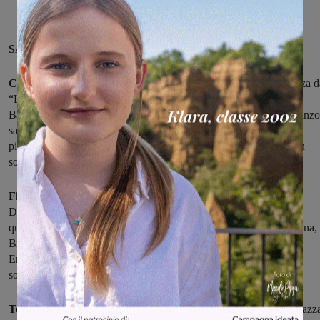
SABATO 28 AGOSTO
Castelfranco di Sopra – Festa del Perdono:
Alle ore 21 partenza d
“Località Botriolo” per la Passeggiata Familiare “Dalle Balze alla
Badia”; organizzata dall’Azione Cattolica ed aperta a tutti con pranzo
sacco. Dalle 21.00 alle 23.00 in Piazza V. Emanuele spettacolo in
piazza “Divertiamoci con la magia, animazione per bambini e non
solo”.
Figline Incisa- Domino Festival:
ha inizio la prima edizione del
Domino Festival, un connubio di musica, cultura e laboratori. Per
quanto riguarda la parte musicale, si esibiranno Lango, CmqMartina,
Bresh, Tredici Pietro. Come ospite culturale, Barbara Nappini.
Entrambi i giorni saranno presenti laboratori improntati sulla
sostenibilità.
Terranuova – La quarta edizione del Mobydick Festival
in Piazz