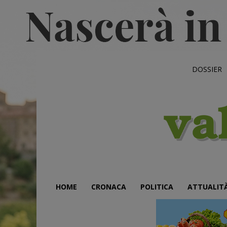
DOSSIER
HOME
CRONACA
POLITICA
ATTUALIT