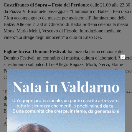
Castelfranco di Sopra – Festa del Perdono
: dalle 21.00 alle 23.30
da Piazza V. Emanuele passeggiata “Illuminami di Balze”. Percorso d
7 km accompagnato da musica per assistere all’illuminazione delle
Balze. Alle ore 21.00 al Chiostro di Badia Soffena celebra la messa
Mons. Mario Meini, Vescovo di Fiesole. Introduzione mediante
video:”La strage degli innocenti” a cura di Enzo Dei.
Figline Incisa- Domino Festival:
ha inizio la prima edizione del
×
Domino Festival, un connubio di musica, cultura e laboratori. Venerd
si esibiranno sul palco I Tre Allegri Ragazzi Morti, Nervi, Flame
Parade, Elephant Brain. Per la parte culturale saranno ospiti Francesc
Costa e Funghi Espresso/ Rifò.
Terranuova – La quarta edizione del Mobydick Festival
in Piazz
della Repubblica. Questi gli interventi di venerdì:
Ilaria Gaspari alle 17.30 – “Alfabeto del discorso emotivo”
Edith Bruck alle 18.45 – “Il pane perduto”
Tash Aw alle 21.15 – “Noi, i sopravvissuti “
Andràs Forgàch alle 22.30 – “Exile at home”