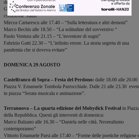
della Repubblica. Questi gli interventi di sabato:
Giuseppina Manin alle 16.30 – “Marija Judina, la pianista che
commosse Stalin“
Mircea Cartarescu alle 17.40 – “Sulla letteratura e altri demoni”
Marco Bechis alle 18.50 – “La solitudine del sovversivo “
Paolo Ventura alle 21.15 – “L’inventore di sogni”
Fabrizio Gatti 22.30 – “L’infinito errore. La storia segreta di una
pandemia che si doveva evitare”
DOMENICA 29 AGOSTO
Castelfranco di Sopra – Festa del Perdono:
dalle 18.00 alle 20.00 
Piazza V. Emanuele Tombola Parrocchiale. Dalle 21 alle 23.30 even
in piazza “Serata musicala e animazione”.
Terranuova – La quarta edizione del Mobydick Festival
in Piazz
della Repubblica. Questi gli interventi di domenica:
Marco Balzano alle 16.30 – “Daniela nelle città. Neorealismo
contemporaneo”
Vittorio Emanuele Parsi alle 17.40 – “Forme delle poetiche religiose 