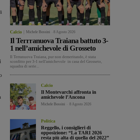
i
Calcio
Michele Bossini
-
8 Agosto 2026
Il Terrranuova Traiana battuto 3-
1 nell’amichevole di Grosseto
Il Terranuova Traiana, pur non demeritando, è stata
ì
sconfitto per 3-1 nell'amichevole in casa del Grosseto,
squadra di serie...
o
Calcio
Il Montevarchi affronta in
a
amichevole l’Ancona
Michele Bossini
-
8 Agosto 2026
Politica
Reggello, i consiglieri di
opposizione: “La TARI 2026
resta più alta di quella del 2022”