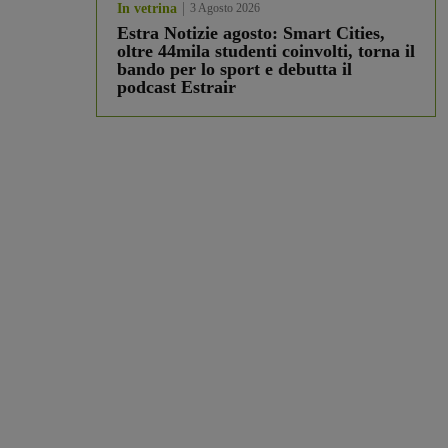
In vetrina
3 Agosto 2026
Estra Notizie agosto: Smart Cities,
oltre 44mila studenti coinvolti, torna il
bando per lo sport e debutta il
podcast Estrair