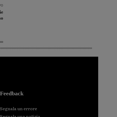
vo
ie
so
Feedback
Segnala un errore
Segnala una notizia