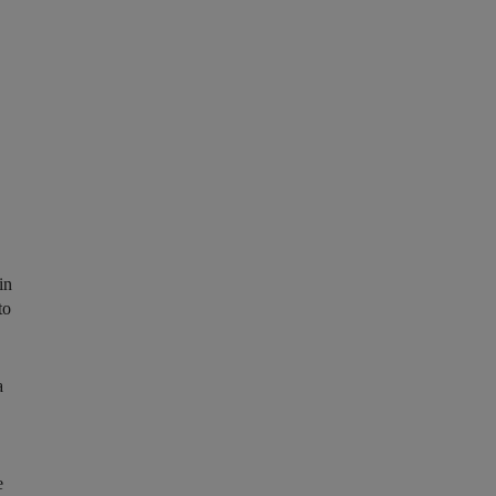
in
to
a
e