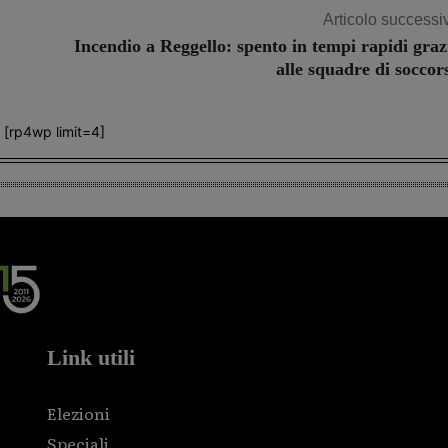
Articolo successi
Incendio a Reggello: spento in tempi rapidi graz
alle squadre di soccor
[rp4wp limit=4]
Link utili
Elezioni
Speciali