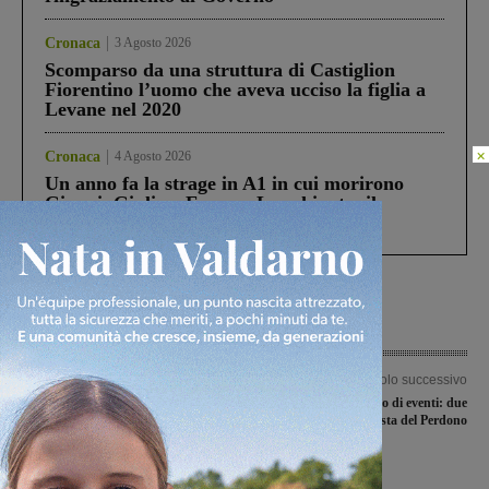
Cronaca
3 Agosto 2026
Scomparso da una struttura di Castiglion
Fiorentino l’uomo che aveva ucciso la figlia a
Levane nel 2020
×
Cronaca
4 Agosto 2026
Un anno fa la strage in A1 in cui morirono
Gianni, Giulia e Franco. Lo schianto, il
processo, lo stop ai sorpassi fra tir....
Articolo precedente
Articolo successivo
Le valdarnesi di Prima e Seconda
Un weekend ricco di eventi: due
categoria tutte insieme nei gironi E e L
festival e la Festa del Perdono
Ultime Notizie