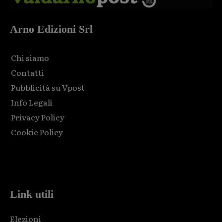
Arno Edizioni Srl
Chi siamo
Contatti
Pubblicità su Vpost
Info Legali
Privacy Policy
Cookie Policy
Html code here! Replace this with any non empty raw html
code and that's it.
Link utili
Elezioni