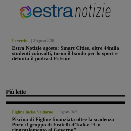
In vetrina
3 Agosto 2026
Estra Notizie agosto: Smart Cities, oltre 44mila
studenti coinvolti, torna il bando per lo sport e
debutta il podcast Estrair
Più lette
Figline Incisa Valdarno
1 Agosto 2026
Piscina di Figline finanziata oltre la scadenza
Pnrr, il gruppo di Fratelli d’Italia: “Un
ringraziamento al Governo”