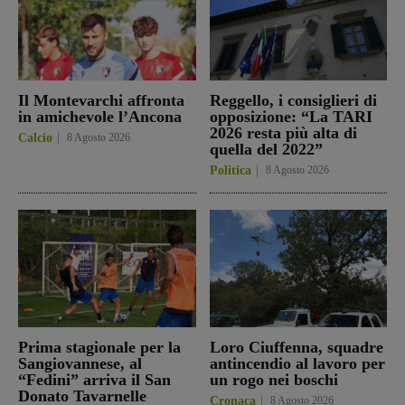
Il Montevarchi affronta
Reggello, i consiglieri di
in amichevole l’Ancona
opposizione: “La TARI
2026 resta più alta di
Calcio
8 Agosto 2026
quella del 2022”
Politica
8 Agosto 2026
Prima stagionale per la
Loro Ciuffenna, squadre
Sangiovannese, al
antincendio al lavoro per
“Fedini” arriva il San
un rogo nei boschi
Donato Tavarnelle
Cronaca
8 Agosto 2026