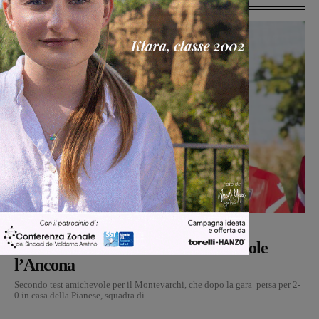
Calcio
Michele Bossini
-
8 Agosto 2026
Il Montevarchi affronta in amichevole
l’Ancona
Secondo test amichevole per il Montevarchi, che dopo la gara persa per 2-
0 in casa della Pianese, squadra di...